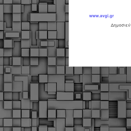
Μ
Ν
www.avgi.gr
Α
Δημοσιεύ
χ
φ
υ
α
εί
M
Τ
κ
Δ
ζ
F