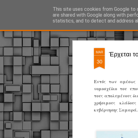
ΔΗΜΟΤΙΚΗ ΑΣΤΥΝΟΜΙΑ, τα νέα!
This site uses cookies from Google to d
are shared with Google along with perf
statistics, and to detect and address a
Magazine
Pages
MAR
Έρχεται τ
30
Εντός των αμέσως
νομοσχέδιο του υπο
τους απολυμένους δ
χρήσιμους κλάδου
κυβέρνησης Σαμαρά.