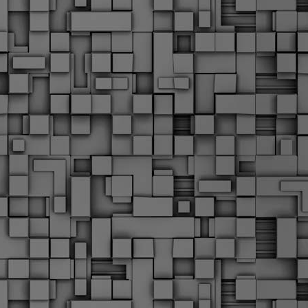
α
δ
α
Τ
ε
Π
ε
δ
F
►
F