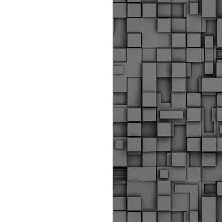
Διοικητικά πρόστιμα
ύψους 11.350€ σε
εργολάβους για
παραβάσεις σε έργα
Ο.Κ.Ω
Η Δημοτική Αστυνομία
Θεσσαλονίκης βεβαίωσε κατά
τις προηγούμενες ημέρες
πρόστιμα για 11 διοικητικές
παραβάσεις που έλαβαν
χώρα κατά τη διάρκεια
εργασιών από εργολαβικά
συνεργεία και οι οποίες
αφορούσαν εκτέλεση
εργασιών χωρίς νόμιμη
σήμανση και στην απόθεση
υλικών – εργαλείων εκτός του
προβλεπόμενου εργοταξίου.