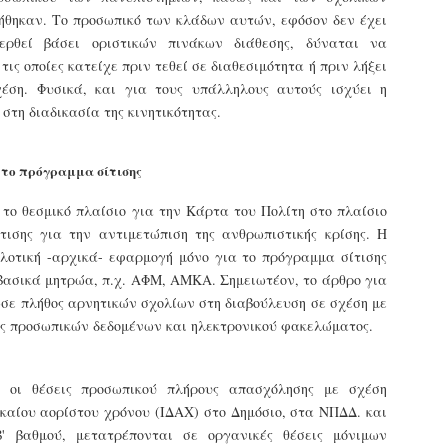
τμήματα δοκιμων Αστυφυλάκων Νάουσας, Γρεβενων
θηκαν. Το προσωπικό των κλάδων αυτών, εφόσον δεν έχει
και Μουζακίου το 2ο μέρος της Θεωρητικής
ερθεί βάσει οριστικών πινάκων διάθεσης, δύναται να
εκπαίδευσης 4/5 - 31/5
 τις οποίες κατείχε πριν τεθεί σε διαθεσιμότητα ή πριν λήξει
τη έκδοση εγκυκλιου οδηγιών σχετικά με το χρονοδιάγραμμα
κπαίδευσης (θεωρητικής και πρακτικής) των νεοδιορισθέντων
έση. Φυσικά, και για τους υπάλληλους αυτούς ισχύει η
.Α. της προκήρυξης 1Κ/2024, προχώρησε Τμήμα Εποπτείας
στη διαδικασία της κινητικότητας.
νθρωπίνου Δυναμικού Δημοτικής Αστυνομίας, της Δ/νσης
ροσωπικού Τοπ. Αυτοδιοίκησης, της Γενικής Γραμματείας
ημόσιας Διοίκησης του Υπ. Εσωτερικών.
Δημοσιέυθηκε στο ΦΕΚ Β' 1682/26-03-2026 η
AR
 το πρόγραμμα σίτισης
Απόφαση 16458 με θέμα;: «Εισαγωγική Εκπαίδευση -
27
Επιμόρφωση του ειδικού ένστολου προσωπικού της
ς το θεσμικό πλαίσιο για την Κάρτα του Πολίτη στο πλαίσιο
δημοτικής αστυνομίας»
τισης για την αντιμετώπιση της ανθρωπιστικής κρίσης. Η
ημοσιεύθηκε στο ΦΕΚ Β' 1682/26-03-2026 η Aπόφαση 16458 με
ιλοτική -αρχικά- εφαρμογή μόνο για το πρόγραμμα σίτισης
ίτλο: «Εισαγωγική Εκπαίδευση - Επιμόρφωση του ειδικού
νστολου προσωπικού της δημοτικής αστυνομίας».
βασικά μητρώα, π.χ. ΑΦΜ, ΑΜΚΑ. Σημειωτέον, το άρθρο για
σε πλήθος αρνητικών σχολίων στη διαβούλευση σε σχέση με
ης προσωπικών δεδομένων και ηλεκτρονικού φακελώματος.
σ οι θέσεις προσωπικού πλήρους απασχόλησης με σχέση
Φωτορεπορτάζ από τις ορκωμοσίες των
AR
νεοπροσληφθέντων Δημοτιοκών Αστυνομικών
ικαίου αορίστου χρόνου (ΙΔΑΧ) στο Δημόσιο, στα ΝΠΔΔ. και
19
(ανανεώνεται συνεχώς)
' βαθμού, μετατρέπονται σε οργανικές θέσεις μόνιμων