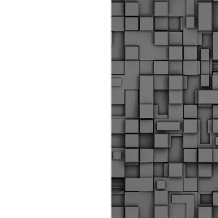
ύς αστυνομικούς, οι οποίοι έχουν
οβλεπόμενη εκπαίδευσή τους και
βουν καθήκοντα.
ιμασίας, ο Δήμος παρέλαβε τρία
 τα οποία θα χρησιμοποιούνται για
καθημερινές μετακινήσεις των
.
Δημοτική Αστυνομία
MAY
Θεσσαλονίκης:
25