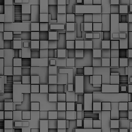
Με την απόφαση αυτή, το ΣτΕ απορρίπτει οριστικά τις
ξιώσεις των δημοσίων υπαλλήλων για επαναφορά των
ώρων, επικυρώνοντας την τρέχουσα κατάσταση παρά τις
ντιδράσεις της ΑΔΕΔΥ
ο ΣτΕ απέρριψε οριστικά την προσφυγή της ΑΔΕΔΥ και ενός
κπαιδευτικού για την επαναφορά των δώρων Χριστουγέννων,
άσχα και θερινής άδειας (13ος και 14ος μισθός) στους
ργαζόμενους του δημόσιου τομέα, κλείνοντας μια μακρά
ιαμάχη δεκαετιών που αφορούσε τις μνημονιακές περικοπές.
Εγγύκλιος ΥΠ.ΕΣ: Προκήρυξη 1Κ/2024 -
EB
Γνωστοποίηση έκδοσης οριστικών αποτελεσμάτων –
4
Παροχή οδηγιών.
 Δείτε/κατεβάστε την πολυαναμενόμενη εγκύκλιο του Υπ.
Με διαρροή 2 μέρες πριν την στάση εργασίας
EB
ενημερώνει το ΣτΕ για την απόρριψη της επαναφοράς
1