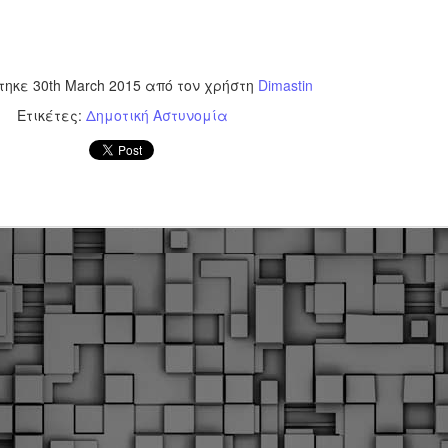
Φωτογραφικό ρεπορτάζ
εγάλες μέρες ζει ο "οργανισμός" της Δημοτικής Αστυνομίας!
α θυμίσουμε ότι κανονικές προσλήψεις στην Δημοτική
στυνομία έχουν να γίνουν από το 2010. Δεκαέξι ολόκληρα
τηκε
30th March 2015
από τον χρήστη
Dimastin
ρόνια! Και βέβαια, ακόμη και με αυτές τις προσλήψεις, δεν
τάνουμε ούτε τα 2/3 των Δημοτικών Αστυνομικών που
Ετικέτες:
Δημοτική Αστυνομία
πηρετούσαν το 2013 προ της κατάργησης της υπηρεσίας με
πόφαση του σημερινού πρωθυπουργού Κυριάκου Μητσοτάκη. Ας
ναι...
Δημοτική Αστυνομία Θεσσαλονίκης: Διμηνιαίος
AR
απολογισμός ελέγχων τήρησης νομοθεσίας
2
δεσποζόμενων Ζώων συντροφιάς
ον απολογισμό των δράσεων ελέγχου για τα ζώα συντροφιάς
ατά το δίμηνο Ιανουαρίου – Φεβρουαρίου 2026 παρουσιάζει η
ημοτική Αστυνομία Θεσσαλονίκης, με στόχο την προστασία των
ώων και την ομαλή συμβίωση στην πόλη.
ΣτΕ: Οριστική απόρριψη της επαναφοράς του 13ου
EB
και 14ου μισθού για τους δημοσίους υπαλλήλους
18