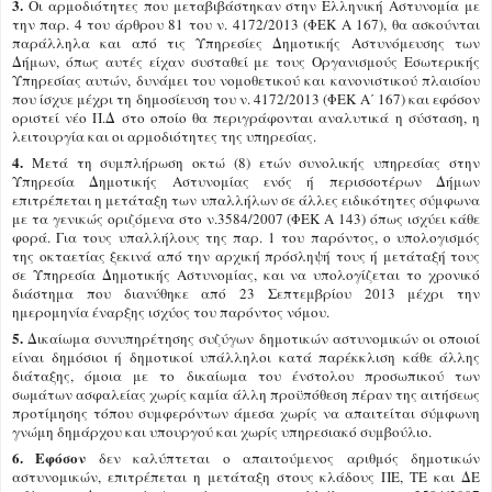
3.
Οι αρμοδιότητες που μεταβιβάστηκαν στην Ελληνική Αστυνομία με
την παρ. 4 του άρθρου 81 του ν. 4172/2013 (ΦΕΚ Α 167), θα ασκούνται
παράλληλα και από τις Υπηρεσίες Δημοτικής Αστυνόμευσης των
Δήμων, όπως αυτές είχαν συσταθεί με τους Οργανισμούς Εσωτερικής
Υπηρεσίας αυτών, δυνάμει του νομοθετικού και κανονιστικού πλαισίου
που ίσχυε μέχρι τη δημοσίευση του ν. 4172/2013 (ΦΕΚ Α΄ 167) και εφόσον
οριστεί νέο Π.Δ στο οποίο θα περιγράφονται αναλυτικά η σύσταση, η
λειτουργία και οι αρμοδιότητες της υπηρεσίας.
4.
Μετά τη συμπλήρωση οκτώ (8) ετών συνολικής υπηρεσίας στην
Υπηρεσία Δημοτικής Αστυνομίας ενός ή περισσοτέρων Δήμων
επιτρέπεται η μετάταξη των υπαλλήλων σε άλλες ειδικότητες σύμφωνα
με τα γενικώς οριζόμενα στο ν.3584/2007 (ΦΕΚ Α 143) όπως ισχύει κάθε
φορά. Για τους υπαλλήλους της παρ. 1 του παρόντος, ο υπολογισμός
της οκταετίας ξεκινά από την αρχική πρόσληψή τους ή μετάταξή τους
σε Υπηρεσία Δημοτικής Αστυνομίας, και να υπολογίζεται το χρονικό
διάστημα που διανύθηκε από 23 Σεπτεμβρίου 2013 μέχρι την
ημερομηνία έναρξης ισχύος του παρόντος νόμου.
5.
Δικαίωμα συνυπηρέτησης συζύγων δημοτικών αστυνομικών οι οποιοί
είναι δημόσιοι ή δημοτικοί υπάλληλοι κατά παρέκκλιση κάθε άλλης
διάταξης, όμοια με το δικαίωμα του ένστολου προσωπικού των
σωμάτων ασφαλείας χωρίς καμία άλλη προϋπόθεση πέραν της αιτήσεως
προτίμησης τόπου συμφερόντων άμεσα χωρίς να απαιτείται σύμφωνη
γνώμη δημάρχου και υπουργού και χωρίς υπηρεσιακό συμβούλιο.
6. Εφόσον
δεν καλύπτεται ο απαιτούμενος αριθμός δημοτικών
αστυνομικών, ε
πιτρέπεται η μετάταξη στους κλάδους ΠΕ, ΤΕ και ΔΕ