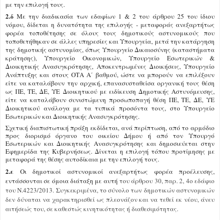
με την επιλογή τους.
2.δ
Με την διαδικασία των εδαφίων 1 & 2 του άρθρου 25 του ίδιου
νόμου, δίδεται η δυνατότητα της επιλογής - μεταφοράς ανεξαρτήτως
φορέα τοποθέτησης σε όλους τους δημοτικούς αστυνομικούς που
τοποθετήθηκαν σε άλλες υπηρεσίες και Υπουργεία, μετά την κατάργηση
της δημοτικής αστυνομίας, όπως Υπουργείο Δικαιοσύνης (καταστήματα
κράτησης), Υπουργείο Οικονομικών, Υπουργείο Εσωτερικών &
Διοικητικής Ανασυγκρότησης, Αποκεντρωμένες Διοικήσεις, Υπουργείο
Ανάπτυξης και στους ΟΤΑ Α΄ βαθμού, ώστε να μπορούν να επιλέξουν
είτε να καταλάβουν την αρχική, επανασυσταθείσα οργανική τους θέση
ως ΠΕ, ΤΕ, ΔΕ, ΥΕ Διοικητικού με ειδίκευση Δημοτικής Αστυνόμευσης,
είτε να καταλάβουν συνιστώμενη προσωποπαγή θέση ΠΕ, ΤΕ, ΔΕ, ΥΕ
Διοικητικού ανάλογα με τα τυπικά προσόντα τους, στο Υπουργείο
Εσωτερικών και Διοικητικής Ανασυγκρότησης.
Σχετική διαπιστωτική πράξη εκδίδεται, ανά περίπτωση, από το αρμόδιο
προς διορισμό όργανο του οικείου Δήμου ή από τον Υπουργό
Εσωτερικών και Διοικητικής Ανασυγκρότησης και δημοσιεύεται στην
Εφημερίδα της Κυβερνήσεως. Δίνεται η επιλογή τόπου προτίμησης με
μεταφορά της θέσης αυτοδίκαια με την επιλογή τους.
2.ε
Οι δημοτικοί αστυνομικοί ανεξαρτήτως φορέα προέλευσης,
εντάσσονται σε όμοια διάταξη με αυτή
του άρθρου 30, παρ. 2, 4ο εδάφιο
του Ν.4223/2013. Συγκεκριμένα, το σύνολο των δημοτικών αστυνομικών
δεν δύναται να χαρακτηρισθεί ως πλεονάζον και να τεθεί εκ νέου, άνευ
αιτήσεώς του, σε καθεστώς κινητικότητας ή διαθεσιμότητας.