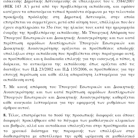
ειδίκευσης Δημοτικής Αστυνόμευσης σε υπαλλήλους του ν. 3584/2007
(ΦΕΚ 143 Α΄) μετά από την προβλεπόμενη εκπαίδευση, και εφόσον
κατέχουν τα απαιτούμενα τυπικά προσόντα σύμφωνα με την τελευταία
προκήρυξη πρόσληψης στη Δημοτική Αστυνομία, στην οποία
επιτρέπεται να συμμετέχουν, μετά από αίτηση τους, υπάλληλοι που δεν
έχουν συμπληρώσει το 35ο έτος της ηλικίας τους κατά την ημερομηνία
έναρξης της προβλεπόμενης εκπαίδευσης. Με Υπουργική Απόφαση του
Υπουργού Εσωτερικών και Διοικητικής Ανασυγκρότησης και των κατά
περίπτωση αρμόδιων Αναπληρωτών Υπουργών Εσωτερικών και
Διοικητικής Ανασυγκρότησης ορίζονται οι προϋποθέσεις αποδοχής
υπαλλήλων στην εκπαίδευση που προβλέπεται στην παράγραφο αυτή,
οι προϋποθέσεις και η διαδικασία επιλογής για την εισαγωγή, ο τόπος, η
διάρκεια, το αντικείμενο της εκπαίδευσης όπως ορίζεται από τις
διατάξεις των Π.Δ 23/2002 και Π.Δ 135/2006, οι προϋποθέσεις για την
επιτυχή περάτωση και κάθε άλλη απαραίτητη λεπτομέρεια για την
εκπαίδευση αυτή.
7.
Με κοινή απόφαση του Υπουργού Εσωτερικών και Διοικητικής
Ανασυγκρότησης και των κατά περίπτωση αρμόδιων Αναπληρωτών
Υπουργών Εσωτερικών και Διοικητικής Ανασυγκρότησης καθορίζεται
κάθε αναγκαία λεπτομέρεια για την εφαρμογή των ρυθμίσεων του
άρθρου αυτού.
8.
Τέλος, επιστρέφεται το ποσό της προσωπικής διαφοράς και όποιες
διαφορές προκλήθηκαν από το πάγωμα των μισθολογικών κλιμακίων
και βαθμών, αλλά και αυτοδίκαια υπολογίζεται στην προϋπηρεσία και
το χρονικό διάστημα της παραμονής των υπαλλήλων στην
διαθεσιμότητα με αποτέλεσμα την ορθή ωρίμανση σε μισθολογικό