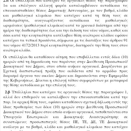
2.α
Οι υπάλληλοι που κατείχαν τις οργανικές θέσεις της παραγράφου
1α και επιλέγουν αλλαγή φορέα καταλαμβάνουν αυτοδίκαια τις
επανασυσταθείσες θέσεις Δημοτικής Αστυνομίας, με τον βαθμό, κλάδο
και μισθολογικό κλιμάκιο που κατείχαν κατά τη θέση τους σε
διαθεσιμότητα, αναγνωρίζοντας αυτοδίκαια τις μισθολογικές
ωριμάνσεις (μισθολογικό κλιμάκιο) κατά το χρονικό διάστημα από την
ημέρα της διαθεσιμότητας έως και την έκδοση του νέου νόμου, καθώς και
όσοι κατά την κινητικότητα κατέλαβαν θέση ανώτερου κλάδου εφόσον
κατείχαν τα τυπικά προσόντα, σύμφωνα με τις διατάξεις του άρθρου 91
του νόμου 4172/2013 περί κινητικότητας, διατηρούν την θέση τους στον
ανώτερο κλάδο.
Οι υπάλληλοι θα καταθέσουν αίτηση που υποβάλλεται εντός δέκα (10)
ημερών από τη δημοσίευση του παρόντος στην Διεύθυνση Προσωπικού/
Διοικητικού του Δήμου, στον οποίο ανήκαν οργανικά. Διορίζονται με
Σχετική διαπιστωτική πράξη που εκδίδεται από το αρμόδιο προς
διορισμό όργανο του οικείου Δήμου και δημοσιεύεται στην Εφημερίδα
της Κυβερνήσεως. Δίνεται η επιλογή τόπου συμφερόντων με μεταφορά
της θέσης αυτοδίκαια με την επιλογή τους.
2.β
Υπάλληλοι που κατείχαν τις οργανικές θέσεις της παραγράφου 1,
αλλά δεν επιθυμούν να καταλάβουν την επανασυσταθείσα κατά την
παρ. 1α αρχική θέση τους, εφόσον καταθέσουν σχετική δήλωση εντός της
ίδιας προθεσμίας των δέκα (10) ημερών στην Διεύθυνση Προσωπικού/
Διοικητικού του Δήμου στον οποίο ανήκαν οργανικά, τοποθετούνται στο
Υπουργείο Εσωτερικών και Διοικητικής Ανασυγκρότησης σε
συνιστώμενες προσωποπαγείς θέσεις ΠΕ, ΤΕ, ΔΕ, ΥΕ Διοικητικού
ανάλογα με το βαθμό, κλάδο και μισθολογικό κλιμάκιο που κατείχαν