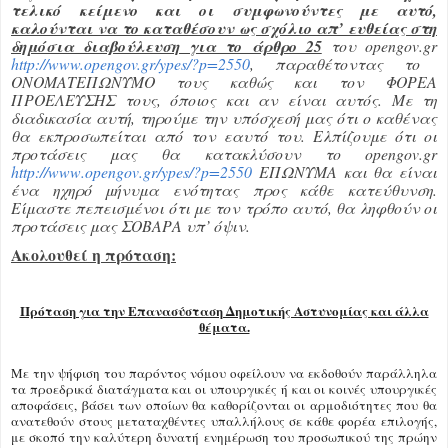
τελικό κείμενο και οι συμφωνούντες με αυτό,
καλούνται να το καταθέσουν ως σχόλιο απ’ ευθείας στη
δημόσια διαβούλευση για το άρθρο 25
του
opengov
.
gr
http://www.opengov.gr/ypes/?p=2550
, παραθέτοντας το
ΟΝΟΜΑΤΕΠΩΝΥΜΟ τους καθώς και τον ΦΟΡΕΑ
ΠΡΟΕΛΕΥΣΗΣ τους, όποιος και αν είναι αυτός. Με τη
διαδικασία αυτή, τηρούμε την υπόσχεσή μας ότι ο καθένας
θα εκπροσωπείται από τον εαυτό του. Ελπίζουμε ότι οι
προτάσεις μας θα κατακλύσουν το
opengov
.
gr
http
://
www
.
opengov
.
gr
/
ypes
/?
p
=2550
ΕΠΩΝΥΜΑ και θα είναι
ένα ηχηρό μήνυμα ενότητας προς κάθε κατεύθυνση.
Είμαστε πεπεισμένοι ότι με τον τρόπο αυτό, θα ληφθούν οι
προτάσεις μας ΣΟΒΑΡΑ υπ’ όψιν.
Ακολουθεί η πρόταση:
Πρόταση για την Επανασύσταση Δημοτικής Αστυνομίας και άλλα
θέματα.
Με την ψήφιση του παρόντος νόμου οφείλουν να εκδοθούν παράλληλα
τα προεδρικά διατάγματα και οι υπουργικές ή και οι κοινές υπουργικές
αποφάσεις, βάσει των οποίων θα καθορίζονται οι αρμοδιότητες που θα
ανατεθούν στους μεταταχθέντες υπαλλήλους σε κάθε φορέα επιλογής,
με σκοπό την καλύτερη δυνατή ενημέρωση του προσωπικού της πρώην