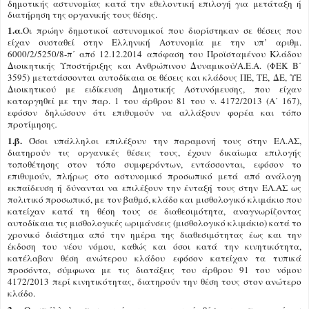
δημοτικής αστυνομίας κατά την εθελοντική επιλογή για μετάταξη ή
διατήρηση της οργανικής τους θέσης.
1.α
.Οι πρώην δημοτικοί αστυνομικοί που διορίστηκαν σε θέσεις που
είχαν συσταθεί στην Ελληνική Αστυνομία με την υπ’ αριθμ.
6000/2/5250/8-π΄ από 12.12.2014 απόφαση του Προϊσταμένου Κλάδου
Διοικητικής Υποστήριξης και Ανθρώπινου Δυναμικού/Α.Ε.Α. (ΦΕΚ Β΄
3595) μετατάσσονται αυτοδίκαια σε θέσεις και κλάδους ΠΕ, ΤΕ, ΔΕ, ΥΕ
Διοικητικού με ειδίκευση Δημοτικής Αστυνόμευσης, που είχαν
καταργηθεί με την παρ. 1 του άρθρου 81 του ν. 4172/2013 (Α΄ 167),
εφόσον δηλώσουν ότι επιθυμούν να αλλάξουν φορέα και τόπο
προτίμησης
.
1.β.
Όσοι υπάλληλοι επιλέξουν την παραμονή τους στην ΕΛ.ΑΣ,
διατηρούν τις οργανικές θέσεις τους, έχουν δικαίωμα επιλογής
τοποθέτησης στον τόπο συμφερόντων, εντάσσονται, εφόσον το
επιθυμούν, πλήρως στο αστυνομικό προσωπικό μετά από ανάλογη
εκπαίδευση ή δύνανται να επιλέξουν την ένταξή τους στην ΕΛ.ΑΣ ως
πολιτικό προσωπικό, με τον βαθμό, κλάδο και μισθολογικό κλιμάκιο που
κατείχαν κατά τη θέση τους σε διαθεσιμότητα, αναγνωρίζοντας
αυτοδίκαια τις μισθολογικές ωριμάνσεις (μισθολογικό κλιμάκιο) κατά το
χρονικό διάστημα από την ημέρα της διαθεσιμότητας έως και την
έκδοση του νέου νόμου, καθώς και όσοι κατά την κινητικότητα,
κατέλαβαν θέση ανώτερου κλάδου εφόσον κατείχαν τα τυπικά
προσόντα, σύμφωνα με τις διατάξεις του άρθρου 91 του νόμου
4172/2013 περί κινητικότητας, διατηρούν την θέση τους στον ανώτερο
κλάδο.