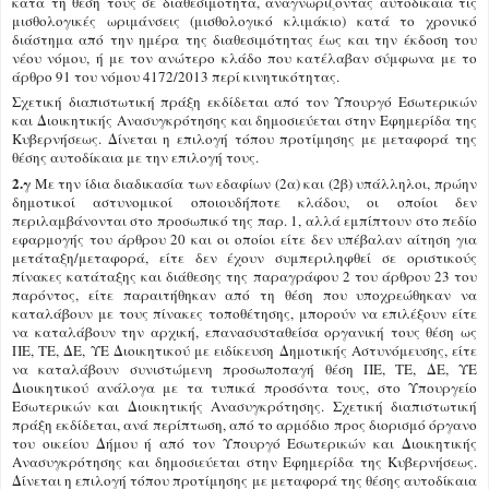
κατά τη θέση τους σε διαθεσιμότητα, αναγνωρίζοντας αυτοδίκαια τις
μισθολογικές ωριμάνσεις (μισθολογικό κλιμάκιο) κατά το χρονικό
διάστημα από την ημέρα της διαθεσιμότητας έως και την έκδοση του
νέου νόμου, ή με τον ανώτερο κλάδο που κατέλαβαν σύμφωνα με το
άρθρο 91 του νόμου 4172/2013 περί κινητικότητας.
Σχετική διαπιστωτική πράξη εκδίδεται από τον Υπουργό Εσωτερικών
και Διοικητικής Ανασυγκρότησης και δημοσιεύεται στην Εφημερίδα της
Κυβερνήσεως. Δίνεται η επιλογή τόπου προτίμησης με μεταφορά της
θέσης αυτοδίκαια με την επιλογή τους.
2.γ
Με την ίδια διαδικασία των εδαφίων (2α) και (2β) υπάλληλοι, πρώην
δημοτικοί αστυνομικοί οποιουδήποτε κλάδου, οι οποίοι δεν
περιλαμβάνονται στο προσωπικό της παρ. 1, αλλά εμπίπτουν στο πεδίο
εφαρμογής του άρθρου 20 και οι οποίοι είτε δεν υπέβαλαν αίτηση για
μετάταξη/μεταφορά, είτε δεν έχουν συμπεριληφθεί σε οριστικούς
πίνακες κατάταξης και διάθεσης της παραγράφου 2 του άρθρου 23 του
παρόντος, είτε παραιτήθηκαν από τη θέση που υποχρεώθηκαν να
καταλάβουν με τους πίνακες τοποθέτησης, μπορούν να επιλέξουν είτε
να καταλάβουν την αρχική, επανασυσταθείσα οργανική τους θέση ως
ΠΕ, ΤΕ, ΔΕ, ΥΕ Διοικητικού με ειδίκευση Δημοτικής Αστυνόμευσης, είτε
να καταλάβουν συνιστώμενη προσωποπαγή θέση ΠΕ, ΤΕ, ΔΕ, ΥΕ
Διοικητικού ανάλογα με τα τυπικά προσόντα τους, στο Υπουργείο
Εσωτερικών και Διοικητικής Ανασυγκρότησης. Σχετική διαπιστωτική
πράξη εκδίδεται, ανά περίπτωση, από το αρμόδιο προς διορισμό όργανο
του οικείου Δήμου ή από τον Υπουργό Εσωτερικών και Διοικητικής
Ανασυγκρότησης και δημοσιεύεται στην Εφημερίδα της Κυβερνήσεως.
Δίνεται η επιλογή τόπου προτίμησης με μεταφορά της θέσης αυτοδίκαια