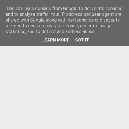
This site uses cookies from Google to deliver its services
and to analyze traffic. Your IP address and user-agent are
shared with Google along with performance and security
metrics to ensure quality of service, generate usage
statistics, and to detect and address abuse.
LEARN MORE
GOT IT