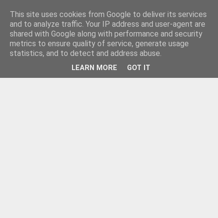
This site uses cookies from Google to deliver its services
and to analyze traffic. Your IP address and user-agent are
shared with Google along with performance and security
metrics to ensure quality of service, generate usage
statistics, and to detect and address abuse.
LEARN MORE
GOT IT