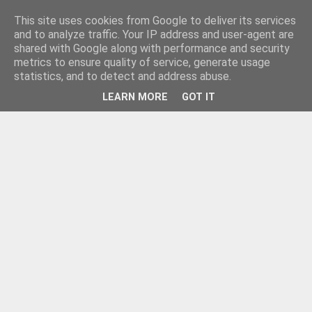
This site uses cookies from Google to deliver its services
and to analyze traffic. Your IP address and user-agent are
shared with Google along with performance and security
metrics to ensure quality of service, generate usage
statistics, and to detect and address abuse.
LEARN MORE
GOT IT