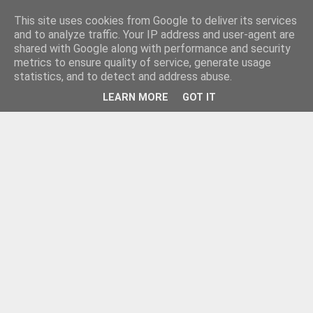
This site uses cookies from Google to deliver its services
and to analyze traffic. Your IP address and user-agent are
shared with Google along with performance and security
metrics to ensure quality of service, generate usage
statistics, and to detect and address abuse.
LEARN MORE
GOT IT