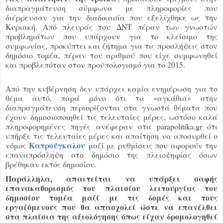
διαπραγμάτευση σύμφωνα με πληροφορίες που
διέρρευσαν για την διαδικασία που εξελίχθηκε ως την
Κυριακή. Από πλευράς του ΔΝΤ πέραν των γνωστών
προβλημάτων που υπάρχουν για το κλείσιμο της
συμφωνίας, προκύπτει και ζήτημα για τις προσλήψεις στον
δημόσιο τομέα, πέραν του αριθμού που είχε συμφωνηθεί
και προβλεπόταν στον προϋπολογισμό για το 2015.
Από την κυβέρνηση δεν υπάρχει καμία ενημέρωση για το
θέμα αυτό, παρά μόνο ότι τα «αγκάθια» στην
διαπραγμάτευση περιορίζονται στα γνωστά θέματα που
έχουν δημοσιοποιηθεί τις τελευταίες μέρες, ωστόσο καλά
πληροφορημένες πηγές ανέφεραν στα parapolitika.gr ότι
υπήρξε τις τελευταίες μέρες και απαίτηση να αποσυρθεί ο
Κατρούγκαλου
νόμος
μαζί με ρυθμίσεις που αφορούν την
επαναπρόσληψη στο δημόσιο της πλειοψηφίας όσων
βρέθηκαν εκτός δημοσίου.
Παράλληλα, απαιτείται να υπάρξει σαφής
επανακαθορισμός του πλαισίου λειτουργίας του
δημοσίου τομέα μαζί με τις δομές και τους
εργαζόμενους που θα απασχολεί ώστε να επανέλθει
στα πλαίσια της αξιολόγησης όπως είχαν δρομολογηθεί