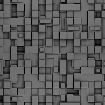
Με την απόφαση αυτή, το ΣτΕ απορρίπτει οριστικά τις
ξιώσεις των δημοσίων υπαλλήλων για επαναφορά των
ώρων, επικυρώνοντας την τρέχουσα κατάσταση παρά τις
ντιδράσεις της ΑΔΕΔΥ
ο ΣτΕ απέρριψε οριστικά την προσφυγή της ΑΔΕΔΥ και ενός
κπαιδευτικού για την επαναφορά των δώρων Χριστουγέννων,
άσχα και θερινής άδειας (13ος και 14ος μισθός) στους
ργαζόμενους του δημόσιου τομέα, κλείνοντας μια μακρά
ιαμάχη δεκαετιών που αφορούσε τις μνημονιακές περικοπές.
Εγγύκλιος ΥΠ.ΕΣ: Προκήρυξη 1Κ/2024 -
EB
Γνωστοποίηση έκδοσης οριστικών αποτελεσμάτων –
4
Παροχή οδηγιών.
 Δείτε/κατεβάστε την πολυαναμενόμενη εγκύκλιο του Υπ.
Με διαρροή 2 μέρες πριν την στάση εργασίας
EB
ενημερώνει το ΣτΕ για την απόρριψη της επαναφοράς
1