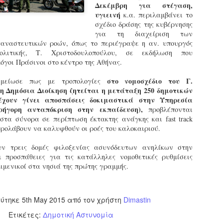
Δεκέμβρη για στέγαση,
εκπαιδευμένους δημοτικο
υγιεινή
κ.α. περιλαμβάνει το
ήδη ολοκληρώσει την πρ
σχέδιο δράσης της κυβέρνησης
είναι έτοιμοι να αναλά
για τη διαχείριση των
αναστευτικών ροών, όπως το περιέγραψε η αν. υπουργός
Στο πλαίσιο της προετο
ολιτικής, Τ. Χριστοδουλοπούλου, σε εκδήλωση που
ολοκαίνουργια σκούτερ,
όγοι Πράσινοι στο κέντρο της Αθήνας.
τις περιπολίες και τις 
στελεχών της υπηρεσίας
στο νομοσχέδιο του Γ.
ημείωσε πως με τροπολογίες
η Δημόσια Διοίκηση ζητείται η μετάταξη 250 δημοτικών
έχουν γίνει αποσπάσεις δοκιμαστικά στην Υπηρεσία
ήγορη ανταπόκριση στην εκπαίδευση),
προβλέπονται
στα σύνορα σε περίπτωση έκτακτης ανάγκης και fast track
προλάβουν να καλυφθούν οι ροές του καλοκαιριού.
ν τρεις δομές φιλοξενίας ασυνόδευτων ανηλίκων στην
ι προσπάθειες για τις κατάλληλες νομοθετικές ρυθμίσεις
ιμενικοί στα νησιά της πρώτης γραμμής.
εύτηκε
5th May 2015
από τον χρήστη
Dimastin
Απολογισμός των
Δημοτική Αστυνομία
JUN
JUN
Ετικέτες:
Δημοτική Αστυνομία
ελέγχων σε ιδιοκτήτες
Θεσσαλονίκης: Ένταση
4
4