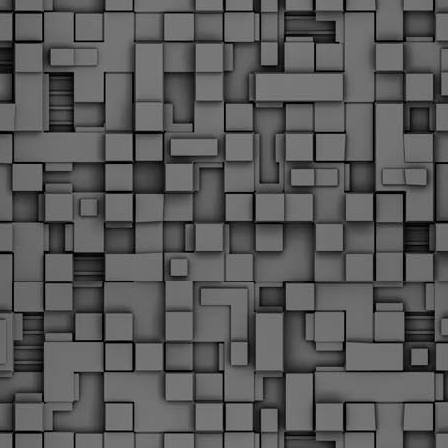
υνεχίζονται οι ορκωμοσίες των νέων Δημοτικών Αστυνομικών
ε δήμους της χώρας. Το Dimastin, αναζητεί σχετικό
ωτογραφικό υλικό στο διαδίκτυο και σας το παρουσιάζει σε
υτή την ανάρτηση. Επίσης, σας καλούμε, αν διαπιστώσετε ότι
ας έχουν "ξεφύγει" ορκωμοσίες, μπορείτε να στέλνετε το
ωτογραφικό τους υλικό στο dimasthes@gmail.gr ώστε να το
ημοσιεύουμε εδώ, άμεσα.
Θεσσαλονίκη: Ορκίστηκαν οι 75 νέοι δημοτικοί
AR
αστυνομικοί – Τι τους ζήτησε ο Αγγελούδης
18
Ενισχύεται το έργο της δημοτικής αστυνομίας στο δήμο
εσσαλονίκης καθώς το πρωί της Τετάρτης 18 Μαρτίου
ρκίστηκαν οι 75 νέοι δημοτικοί αστυνομικοί.
Με αυτούς, σε λίγους μήνες αποκτά ένα ισχυρό σώμα η
ημοτική αστυνομία. Θα είναι πιο κοντά στον πολίτη. Είχα την
υκαιρία να είμαι σήμερα στην ορκωμοσία τους.
Ξεκίνησαν εδώ και μια εβδομάδα οι αφίξεις των
AR
νεοπροσληφθέντων Δημοτικών Αστυνομικών στους
17
δήμους και οι ορκωμοσίες τους - Πλήρες