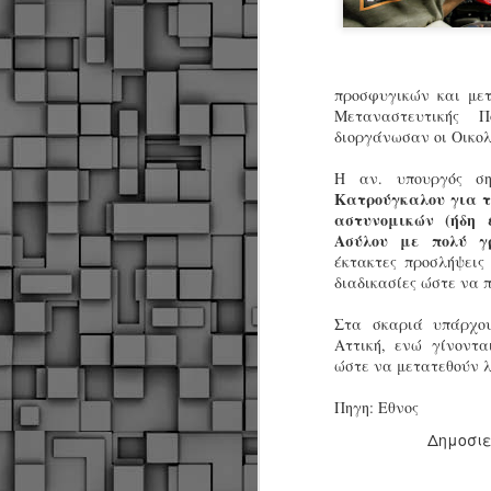
προσφυγικών και μετ
Μεταναστευτικής Π
διοργάνωσαν οι Οικολ
Η αν. υπουργός σ
Κατρούγκαλου για τ
αστυνομικών (ήδη 
Ασύλου με πολύ γρ
έκτακτες προσλήψεις 
διαδικασίες ώστε να 
Στα σκαριά υπάρχου
Αττική, ενώ γίνοντα
ώστε να μετατεθούν λ
Πηγη: Εθνος
Δημοσι
Δήμος Κοζάνης :
JUN
Αναμνηστικά
7