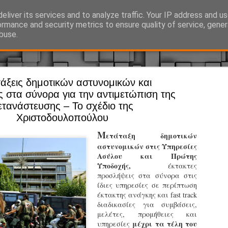
eliver its services and to analyze traffic. Your IP address and u
Ό, τι συμβαίνει γύρω από τη Δημοτική Αστυνομία, την τοπική αυτ
ormance and security metrics to ensure quality of service, gene
buse.
άξεις δημοτικών αστυνομικών και
Άργος - Δη
JUL
 στα σύνορα για την αντιμετώπιση της
Με σκούτε
29
ετανάστευσης – Το σχέδιο της
Χριστοδουλοπούλου
προσωπικό
αρμοδιότη
Μ
ετάταξη δημοτικών
αστυνομικών στις Υπηρεσίες
Ξεκινά επίσημα η λειτο
Ασύλου και Πρώτης
Υποδοχής,
έκτακτες
Η Δημοτική Αστυνομία σ
προσλήψεις στα σύνορα στις
καθώς από την 1η Αυγού
ίδιες υπηρεσίες σε περίπτωση
επιχειρησιακή λειτουργ
έκτακτης ανάγκης και fast track
παρουσία του Δήμου στου
διαδικασίες για συμβάσεις,
χώρους.
μελέτες, προμήθειες και
μέχρι τα τέλη του
υπηρεσίες
Η νέα υπηρεσία θα στε