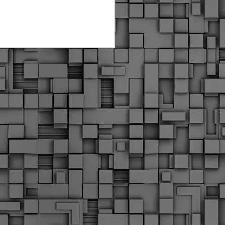
Διοικητικά πρόστιμα
ύψους 11.350€ σε
εργολάβους για
παραβάσεις σε έργα
Ο.Κ.Ω
Η Δημοτική Αστυνομία
Θεσσαλονίκης βεβαίωσε κατά
τις προηγούμενες ημέρες
πρόστιμα για 11 διοικητικές
παραβάσεις που έλαβαν
χώρα κατά τη διάρκεια
εργασιών από εργολαβικά
συνεργεία και οι οποίες
αφορούσαν εκτέλεση
εργασιών χωρίς νόμιμη
σήμανση και στην απόθεση
υλικών – εργαλείων εκτός του
προβλεπόμενου εργοταξίου.