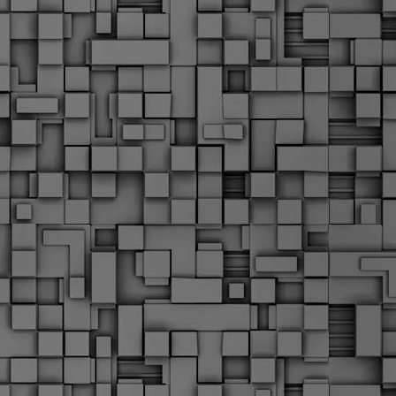
Μ
Ν
Α
χ
φ
υ
α
εί
M
Τ
κ
Δ
ζ
F