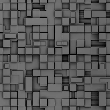
Σ
σ
φ
α
μ
φ
δ
M
Θ
ο
«
δ
ε
M