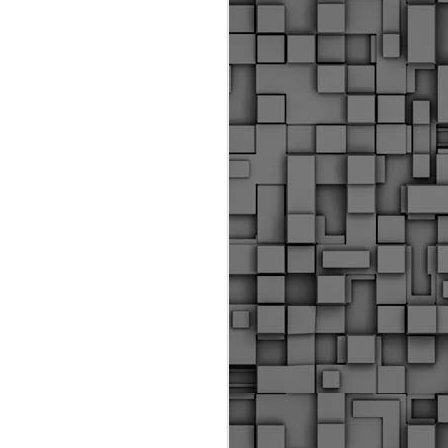
ύς αστυνομικούς, οι οποίοι έχουν
οβλεπόμενη εκπαίδευσή τους και
βουν καθήκοντα.
ιμασίας, ο Δήμος παρέλαβε τρία
 τα οποία θα χρησιμοποιούνται για
καθημερινές μετακινήσεις των
.
Δημοτική Αστυνομία
MAY
Θεσσαλονίκης:
25