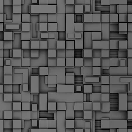
α
δ
α
Τ
ε
Π
ε
δ
F
►
F