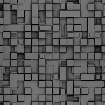
Φωτογραφικό ρεπορτάζ
εγάλες μέρες ζει ο "οργανισμός" της Δημοτικής Αστυνομίας!
α θυμίσουμε ότι κανονικές προσλήψεις στην Δημοτική
στυνομία έχουν να γίνουν από το 2010. Δεκαέξι ολόκληρα
ρόνια! Και βέβαια, ακόμη και με αυτές τις προσλήψεις, δεν
τάνουμε ούτε τα 2/3 των Δημοτικών Αστυνομικών που
πηρετούσαν το 2013 προ της κατάργησης της υπηρεσίας με
πόφαση του σημερινού πρωθυπουργού Κυριάκου Μητσοτάκη. Ας
ναι...
Δημοτική Αστυνομία Θεσσαλονίκης: Διμηνιαίος
AR
απολογισμός ελέγχων τήρησης νομοθεσίας
2
δεσποζόμενων Ζώων συντροφιάς
ον απολογισμό των δράσεων ελέγχου για τα ζώα συντροφιάς
ατά το δίμηνο Ιανουαρίου – Φεβρουαρίου 2026 παρουσιάζει η
ημοτική Αστυνομία Θεσσαλονίκης, με στόχο την προστασία των
ώων και την ομαλή συμβίωση στην πόλη.
ΣτΕ: Οριστική απόρριψη της επαναφοράς του 13ου
EB
και 14ου μισθού για τους δημοσίους υπαλλήλους
18