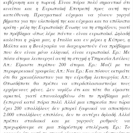
κυβέρνηση και η τωρινή. Είναι πάρα πολύ σημαντικό ότι
κινείται και η Ευρωπαϊκή Επιτροπή προς αυτή την
κατεύθυνση. Πραγματικά εύχομαι να γίνουν γοργά
βήματα για την υλοποίησή της και εύχομαι και τα υπόλοιπα
κράτη - μέλη της Ευρωπαϊκής Ένωσης να τη στηρίξουν, γιατί
το πρόβλημα -όπως λέμε πάντα - είναι ευρωπαϊκό. Δηλαδή
καλείται η χώρα μας, η Ιταλία και εν μέρει η Κύπρος, η
Μάλτα και η Βουλγαρία να διαχειριστούν ένα πρόβλημα
που δεν είναι μόνο ελληνικό, είναι ευρωπαϊκό. Ερ.: Με
πόσα άτομα λειτουργεί αυτή τη στιγμή η Υπηρεσία Ασύλου;
Απ.: Είμαστε περίπου 200 άτομα. Ερ.: Μαζί με τα
περιφερειακά γραφεία; Απ.: Ναι Ερ.: Και πόσους εκτιμάτε
ότι θα χρειαζόσασταν για την εύρυθμη λειτουργία; Απ.:
Οπωσδήποτε θα πρέπει να υπερδιπλασιαστούμε τους
ερχόμενους μήνες. Δεν νομίζω ότι και τότε θα είμαστε
αρκετοί, γιατί επαναλαμβάνω ότι το πρόβλημα μάς
ξεπερνά κατά πάρα πολύ. Αλλά μια υπηρεσία που τώρα
έχει 200 υπαλλήλους δεν μπορεί ξαφνικά να αποκτήσει
2.000 υπαλλήλους επιπλέον, δεν το αντέχει δηλαδή. Αλλά
πρέπει σταδιακά και με γοργούς ρυθμούς να
προχωρήσουμε σε μια πληρέστερη στελέχωση. Ερ.: Το
γεγονός ότι αυτή τη στιγμή γίνεται μειωμένη εξυπηρέτηση