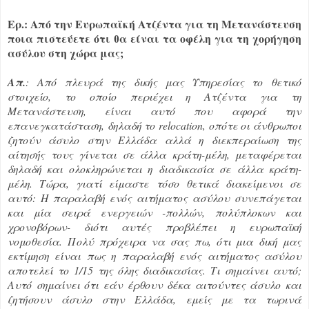
Ερ.: Από την Ευρωπαϊκή Ατζέντα για τη Μετανάστευση
ποια πιστεύετε ότι θα είναι τα οφέλη για τη χορήγηση
ασύλου στη χώρα μας;
Απ.
: Από πλευρά της δικής μας Υπηρεσίας το θετικό
στοιχείο, το οποίο περιέχει η Ατζέντα για τη
Μετανάστευση, είναι αυτό που αφορά την
επανεγκατάσταση, δηλαδή το relocation, οπότε οι άνθρωποι
ζητούν άσυλο στην Ελλάδα αλλά η διεκπεραίωση της
αίτησής τους γίνεται σε άλλα κράτη-μέλη, μεταφέρεται
δηλαδή και ολοκληρώνεται η διαδικασία σε άλλα κράτη-
μέλη. Τώρα, γιατί είμαστε τόσο θετικά διακείμενοι σε
αυτό: Η παραλαβή ενός αιτήματος ασύλου συνεπάγεται
και μία σειρά ενεργειών -πολλών, πολύπλοκων και
χρονοβόρων- διότι αυτές προβλέπει η ευρωπαϊκή
νομοθεσία. Πολύ πρόχειρα να σας πω, ότι μια δική μας
εκτίμηση είναι πως η παραλαβή ενός αιτήματος ασύλου
αποτελεί το 1/15 της όλης διαδικασίας. Τι σημαίνει αυτό;
Αυτό σημαίνει ότι εάν έρθουν δέκα αιτούντες άσυλο και
ζητήσουν άσυλο στην Ελλάδα, εμείς με τα τωρινά