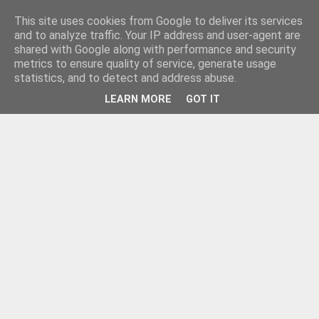
This site uses cookies from Google to deliver its services
and to analyze traffic. Your IP address and user-agent are
shared with Google along with performance and security
metrics to ensure quality of service, generate usage
statistics, and to detect and address abuse.
LEARN MORE
GOT IT