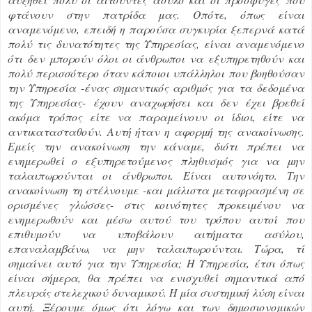
φτάνουν στην πατρίδα μας. Οπότε, όπως είναι
αναμενόμενο, επειδή η παρούσα συγκυρία ξεπερνά κατά
πολύ τις δυνατότητες της Υπηρεσίας, είναι αναμενόμενο
ότι δεν μπορούν όλοι οι άνθρωποι να εξυπηρετηθούν και
πολύ περισσότερο όταν κάποιοι υπάλληλοι που βοηθούσαν
την Υπηρεσία -ένας σημαντικός αριθμός για τα δεδομένα
της Υπηρεσίας- έχουν αναχωρήσει και δεν έχει βρεθεί
ακόμα τρόπος είτε να παραμείνουν οι ίδιοι, είτε να
αντικατασταθούν. Αυτή ήταν η αφορμή της ανακοίνωσης.
Εμείς την ανακοίνωση την κάναμε, διότι πρέπει να
ενημερωθεί ο εξυπηρετούμενος πληθυσμός για να μην
ταλαιπωρούνται οι άνθρωποι. Είναι αυτονόητο. Την
ανακοίνωση τη στέλνουμε -και μάλιστα μεταφρασμένη σε
ορισμένες γλώσσες- στις κοινότητες προκειμένου να
ενημερωθούν και μέσω αυτού του τρόπου αυτοί που
επιθυμούν να υποβάλουν αιτήματα ασύλου,
επαναλαμβάνω, να μην ταλαιπωρούνται. Τώρα, τί
σημαίνει αυτό για την Υπηρεσία; Η Υπηρεσία, έτσι όπως
είναι σήμερα, θα πρέπει να ενισχυθεί σημαντικά από
πλευράς στελεχικού δυναμικού. Η μία συστημική λύση είναι
αυτή. Ξέρουμε όμως ότι λόγω και των δημοσιονομικών