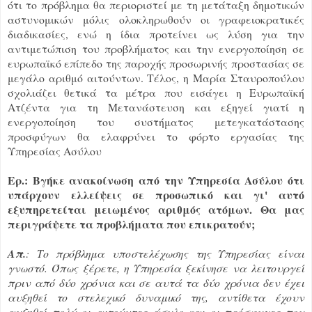
ότι το πρόβλημα θα περιοριστεί με τη μετάταξη δημοτικών
αστυνομικών μόλις ολοκληρωθούν οι γραφειοκρατικές
διαδικασίες, ενώ η ίδια προτείνει ως λύση για την
αντιμετώπιση του προβλήματος και την ενεργοποίηση σε
ευρωπαϊκό επίπεδο της παροχής προσωρινής προστασίας σε
μεγάλο αριθμό αιτούντων. Τέλος, η Μαρία Σταυροπούλου
σχολιάζει θετικά τα μέτρα που εισάγει η Ευρωπαϊκή
Ατζέντα για τη Μετανάστευση και εξηγεί γιατί η
ενεργοποίηση του συστήματος μετεγκατάστασης
προσφύγων θα ελαφρύνει το φόρτο εργασίας της
Υπηρεσίας Ασύλου
Ερ.: Βγήκε ανακοίνωση από την Υπηρεσία Ασύλου ότι
υπάρχουν ελλείψεις σε προσωπικό και γι' αυτό
εξυπηρετείται μειωμένος αριθμός ατόμων. Θα μας
περιγράψετε τα προβλήματα που επικρατούν;
Απ.
: Το πρόβλημα υποστελέχωσης της Υπηρεσίας είναι
γνωστό. Όπως ξέρετε, η Υπηρεσία ξεκίνησε να λειτουργεί
πριν από δύο χρόνια και σε αυτά τα δύο χρόνια δεν έχει
αυξηθεί το στελεχικό δυναμικό της, αντίθετα έχουν
αυξηθεί πολύ οι αιτούντες άσυλο και οι πρόσφυγες που