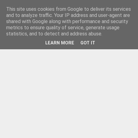
This site uses cookies from Google to deliver its services
and to analyze traffic. Your IP address and user-agent are
shared with Google along with performance and security
metrics to ensure quality of service, generate usage
statistics, and to detect and address abuse.
LEARN MORE
GOT IT