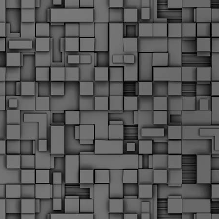
α
δ
α
Τ
ε
Π
ε
δ
F
►
F