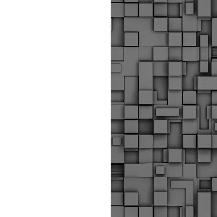
Διοικητικά πρόστιμα
ύψους 11.350€ σε
εργολάβους για
παραβάσεις σε έργα
Ο.Κ.Ω
Η Δημοτική Αστυνομία
Θεσσαλονίκης βεβαίωσε κατά
τις προηγούμενες ημέρες
πρόστιμα για 11 διοικητικές
παραβάσεις που έλαβαν
χώρα κατά τη διάρκεια
εργασιών από εργολαβικά
συνεργεία και οι οποίες
αφορούσαν εκτέλεση
εργασιών χωρίς νόμιμη
σήμανση και στην απόθεση
υλικών – εργαλείων εκτός του
προβλεπόμενου εργοταξίου.