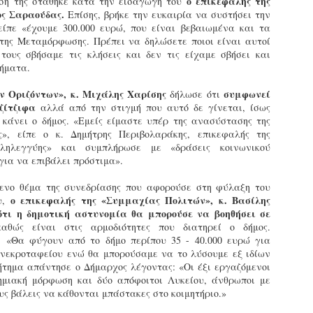
‬ο‭ ‬επικεφαλής‭ ‬της‭
η‭ ‬της‭ ‬στάθηκε‭ ‬κατά‭ ‬την‭ ‬εισαγωγή‭ ‬του‭
ζώων συντροφιάς τον
κατά την διάρκεια
ος‭ ‬Σαραούδας.‭ ‬
Επίσης,‭ ‬βρήκε‭ ‬την‭ ‬ευκαιρία‭ ‬να‭ ‬συστήσει‭ ‬την‭
Μάιο από τη Δημοτική
ελέγχων τήρησης
είπε‭ «‬έχουμε‭ ‬300.000‭ ‬ευρώ,‭ ‬που‭ ‬είναι‭ ‬βεβαιωμένα‭ ‬και‭ ‬τα‭
Αστυνομία
νομοθεσίας για τα
 ‬της‭ ‬Μεταμόρφωσης.‭ ‬Πρέπει‭ ‬να‭ ‬δηλώσετε‭ ‬ποιοι‭ ‬είναι‭ ‬αυτοί‭
Θεσσαλονίκης
δεσποζόμενα ζώα
 ‬τους‭ ‬σβήσαμε‭ ‬τις‭ ‬κλήσεις‭ ‬και‭ ‬δεν‭ ‬τις‭ ‬είχαμε‭ ‬σβήσει‭ ‬και‭
συντροφιάς στο Πεδίον
Τον απολογισμό των δράσεων
ρήματα.‭
του Άρεως
της για την προστασία των
Ένταση επικράτησε στο Πεδίον
ζώων συντροφιάς τον μήνα
ν‭ ‬Οριζόντων‭»‬,‭ ‬κ.‭ ‬Μιχάλης‭ ‬Χαρίσης
‬συμφωνεί‭
‭ ‬δήλωσε‭ ‬ότι‭
του Άρεως κατά τη διάρκεια
Μάιο 2026 παρουσιάζει η
Γρεβενά - Τμήμα Δοκίμων Αστυφυλάκων:
AY
‬Τζίτζιφα‭
‬αλλά‭ ‬από‭ ‬την‭ ‬στιγμή‭ ‬που‭ ‬αυτό‭ ‬δε‭ ‬γίνεται,‭ ‬ίσως‭
ελέγχων που
Εκπαιδευόμενοι Δημοτικοί Αστυνομικοί έκαναν χρήση
Δημοτική Αστυνομία
10
‭ ‬κάνει‭ ‬ο‭ ‬δήμος.‭ «‬Εμείς‭ ‬είμαστε‭ ‬υπέρ‭ ‬της‭ ‬ανασύστασης‭ ‬της‭
κάνναβης στην αυλή της σχολής
πραγματοποιούσε η Δημοτική
Θεσσαλονίκης.
»‬,‭ ‬είπε‭ ‬ο‭ ‬κ.‭ ‬Δημήτρης‭ ‬Περιβολαράκης,‭ ‬επικεφαλής‭ ‬της‭
Αστυνομία για την τήρηση των
τη σύλληψη δύο εκπαιδευόμενων Δημοτικών Αστυνομικών
λληλεγγύης‭»‬ και‭ ‬συμπλήρωσε‭ ‬με‭ «‬δράσεις‭ ‬κοινωνικού‭
υποχρεώσεων που
Συγκεκριμένα,
λικίας 33 και 31 ετών, για ναρκωτικά, προχώρησαν το βράδυ
για‭ ‬να‭ ‬επιβάλει‭ ‬πρόστιμα‭»‬.‭
προβλέπονται για τα ζώα
πραγματοποιήθηκαν έλεγχοι
ης Τετάρτης 6 Μαΐου οι αστυνομικοί στα Γρεβενά.
συντροφιάς, όπως η
από αμιγή κλιμάκια
νο‭ ‬θέμα‭ ‬της‭ ‬συνεδρίασης‭ ‬που‭ ‬αφορούσε‭ ‬στη‭ ‬φύλαξη‭ ‬του‭
ηλεκτρονική σήμανση
(αποκλειστικά της Δημοτικής
ύμφωνα με τις Αρχές, οι δύο άνδρες εντοπίστηκαν από
ο‭ ‬επικεφαλής‭ ‬της‭ «‬Συμμαχίας‭ ‬Πολιτών‭»‬,‭ ‬κ.‭ ‬Βασίλης‭
‭ ‬
(microchip) και η κατοχή των
Αστυνομίας), καθώς και από
κπαιδευτή του Τμήματος Δοκίμων Αστυφυλάκων Γρεβενών στον
τι‭ ‬η‭ ‬δημοτική‭ ‬αστυνομία‭ ‬θα‭ ‬μπορούσε‭ ‬να‭ ‬βοηθήσει‭ ‬σε‭
απαραίτητων εγγράφων.
μικτά κλιμάκια σε
ροαύλιο χώρο της σχολής, τη στιγμή που έκαναν χρήση
αθώς‭ ‬είναι‭ ‬στις‭ ‬αρμοδιότητες‭ ‬που‭ ‬διατηρεί‭ ‬ο‭ ‬δήμος.‭
συνεργασία με την Ελληνική
άνναβης.
‬Θα‭ ‬φύγουν‭ ‬από‭ ‬το‭ ‬δήμο‭ ‬περίπου‭ ‬35‭ ‬-‭ ‬40.000‭ ‬ευρώ‭ ‬για‭
Το περιστατικό σημειώθηκε
Αστυνομία (ΕΛ.ΑΣ.). Στόχος
‬νεκροταφείου‭ ‬ενώ‭ ‬θα‭ ‬μπορούσαμε‭ ‬να‭ ‬το‭ ‬λύσουμε‭ ‬εξ‭ ‬ιδίων‭
όταν δημοτικοί αστυνομικοί
των ελέγχων ήταν η τήρηση
Δήμαρχος Σερρών: «Εκφράζω τη βαθιά μου
ατά τον έλεγχο που ακολούθησε, στην κατοχή του 33χρονου
PR
 ‬ζήτημα‭ ‬απάντησε‭ ‬ο‭ ‬Δήμαρχος‭ ‬λέγοντας:‭ «‬Οι‭ ‬έξι‭ ‬εργαζόμενοι‭
προχώρησαν σε έλεγχο
αναγνώριση και τις θερμές μου ευχαριστίες στη
των κανόνων ευζωίας των
ρέθηκε και κατασχέθηκε συσκευασία με ακατέργαστη
8
τημιακή‭ ‬μόρφωση‭ ‬και‭ ‬δύο‭ ‬απόφοιτοι‭ ‬Λυκείου,‭ ‬άνθρωποι‭ ‬με‭
Δημοτική Αστυνομία Σερρών»
σκύλου που συνόδευε μία
ζώων και η τήρηση των
άνναβη, συνολικού μικτού βάρους 17,07 γραμμαρίων.
υς‭ ‬βάλεις‭ ‬να‭ ‬κάθονται‭ ‬μπάστακες‭ ‬στο‭ ‬κοιμητήριο.‭»‬
γυναίκα. Η ιδιοκτήτρια
υποχρεώσεων των ιδιοκτητών,
ε στόχο μία πόλη χωρίς αποκλεισμούς ο Δήμος Σερρών