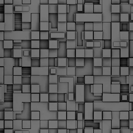
Φωτογραφικό ρεπορτάζ
εγάλες μέρες ζει ο "οργανισμός" της Δημοτικής Αστυνομίας!
α θυμίσουμε ότι κανονικές προσλήψεις στην Δημοτική
στυνομία έχουν να γίνουν από το 2010. Δεκαέξι ολόκληρα
ρόνια! Και βέβαια, ακόμη και με αυτές τις προσλήψεις, δεν
τάνουμε ούτε τα 2/3 των Δημοτικών Αστυνομικών που
πηρετούσαν το 2013 προ της κατάργησης της υπηρεσίας με
πόφαση του σημερινού πρωθυπουργού Κυριάκου Μητσοτάκη. Ας
ναι...
Δημοτική Αστυνομία Θεσσαλονίκης: Διμηνιαίος
AR
απολογισμός ελέγχων τήρησης νομοθεσίας
2
δεσποζόμενων Ζώων συντροφιάς
ον απολογισμό των δράσεων ελέγχου για τα ζώα συντροφιάς
ατά το δίμηνο Ιανουαρίου – Φεβρουαρίου 2026 παρουσιάζει η
ημοτική Αστυνομία Θεσσαλονίκης, με στόχο την προστασία των
ώων και την ομαλή συμβίωση στην πόλη.
ΣτΕ: Οριστική απόρριψη της επαναφοράς του 13ου
EB
και 14ου μισθού για τους δημοσίους υπαλλήλους
18