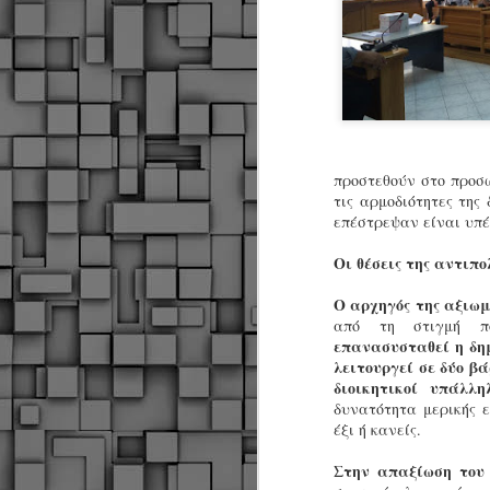
‬προστεθούν‭ ‬στο‭ ‬προσωπ
‬τις‭ ‬αρμοδιότητες‭ ‬της‭
‬επέστρεψαν‭ ‬είναι‭ ‬υπέρ‭
Οι‭ ‬θέσεις‭ ‬της‭ ‬αντιπ
Ο‭ ‬αρχηγός‭ ‬της‭ ‬αξιω
‬από‭ ‬τη‭ ‬στιγμή‭ 
‬επανασυσταθεί‭ ‬η‭ ‬δη
‬λειτουργεί‭ ‬σε‭ ‬δύο‭ ‬β
‬διοικητικοί‭ ‬υπάλλη
‬δυνατότητα‭ ‬μερικής‭ ‬ε
‬έξι‭ ‬ή‭ ‬κανείς.‭
Δήμος Κοζάνης :
JUN
Στην‭ ‬απαξίωση‭ ‬του‭
Αναμνηστικά
7