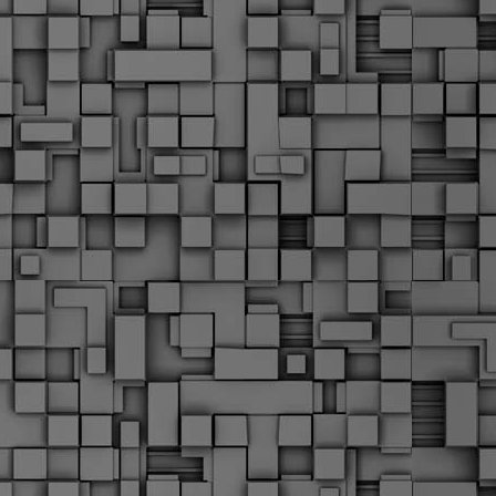
Μ
Ν
Α
χ
φ
υ
α
εί
M
Τ
κ
Δ
ζ
F