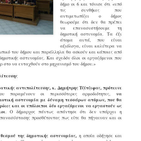
‬δήμο‭ ‬οι‭ ‬6‭ ‬και‭ ‬τόνισε‭ ‬ότι‭ «‬υπό‭
εκπαιδευμένους δημοτικο
‬τις‭ ‬συνθήκες‭ ‬που‭
ήδη ολοκληρώσει την πρ
‬αντιμετωπίζει‭ ‬ο‭ ‬δήμος‭
είναι έτοιμοι να αναλά
‬θεωρούμε‭ ‬ότι‭ ‬δεν‭ ‬θα‭ ‬πρέπει‭
‬να‭ ‬επανασυστήσουμε‭ ‬τη‭
Στο πλαίσιο της προετο
‬δημοτική‭ ‬αστυνομία.‭ ‬Τα‭ ‬έξι‭
ολοκαίνουργια σκούτερ,
‬άτομα‭ ‬αυτά,‭ ‬που‭ ‬είναι‭
τις περιπολίες και τις 
‬αξιόλογα,‭ ‬είναι‭ ‬καλύτερα‭ ‬να‭
στελεχών της υπηρεσίας
ικό‭ ‬του‭ ‬δήμου‭ ‬και‭ ‬παράλληλα‭ ‬θα‭ ‬ασκούν‭ ‬και‭ ‬κάποιες‭ ‬από‭
 ‬δημοτικής‭ ‬αστυνομίας. Και‭ ‬σχεδόν‭ ‬όλοι‭ ‬οι‭ ‬εργαζόμενοι‭ ‬που‭
 ‬στο‭ ‬να‭ ‬ενταχθούν‭ ‬στο‭ ‬μηχανισμό‭ ‬του‭ ‬δήμου.‭»‬
ολίτευσης‭
ματικής‭ ‬αντιπολίτευσης,‭ ‬κ.‭ ‬Δημήτρης‭ ‬Τζίτζιφας,‭ ‬πρότεινε
‬να‭
‬που‭ ‬παραμένουν‭ ‬οι‭ ‬περισσότερες‭ ‬αρμοδιότητες,‭
μοτική‭ ‬αστυνομία‭ ‬με‭ ‬δύναμη‭ ‬τεσσάρων‭ ‬ατόμων,‭ ‬που‭ ‬θα‭
άρδιες‭ ‬και‭ ‬οι‭ ‬υπόλοιποι‭ ‬δύο‭ ‬εργαζόμενοι‭ ‬να‭ ‬εργαστούν‭ ‬ως‭
λοι
.‭ ‬Ο‭ ‬δήμαρχος‭ ‬πάντως‭ ‬απάντησε‭ ‬ότι‭ ‬δεν‭ ‬υπάρχει‭ ‬η‭
πανασύστασης‭ ‬προσθέτοντας‭ ‬πως‭ ‬είτε‭ ‬θα‭ ‬πήγαιναν‭ ‬και‭ ‬οι‭
Απολογισμός των
Δημοτική Αστυνομία
 ‬θεσμού‭ ‬της‭ ‬δημοτικής‭ ‬αστυνομίας,
JUN
JUN
‭ ‬η‭ ‬οποία‭ ‬οδήγησε‭ ‬και‭
ελέγχων σε ιδιοκτήτες
Θεσσαλονίκης: Ένταση
4
4