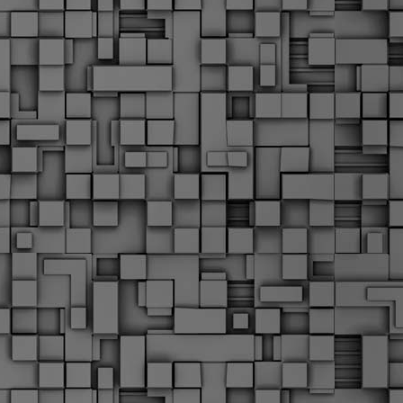
Σ
σ
φ
α
μ
φ
δ
M
Θ
ο
«
δ
ε
M