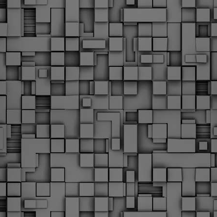
Με την απόφαση αυτή, το ΣτΕ απορρίπτει οριστικά τις
ξιώσεις των δημοσίων υπαλλήλων για επαναφορά των
ώρων, επικυρώνοντας την τρέχουσα κατάσταση παρά τις
ντιδράσεις της ΑΔΕΔΥ
ο ΣτΕ απέρριψε οριστικά την προσφυγή της ΑΔΕΔΥ και ενός
κπαιδευτικού για την επαναφορά των δώρων Χριστουγέννων,
άσχα και θερινής άδειας (13ος και 14ος μισθός) στους
ργαζόμενους του δημόσιου τομέα, κλείνοντας μια μακρά
ιαμάχη δεκαετιών που αφορούσε τις μνημονιακές περικοπές.
Εγγύκλιος ΥΠ.ΕΣ: Προκήρυξη 1Κ/2024 -
EB
Γνωστοποίηση έκδοσης οριστικών αποτελεσμάτων –
4
Παροχή οδηγιών.
 Δείτε/κατεβάστε την πολυαναμενόμενη εγκύκλιο του Υπ.
Με διαρροή 2 μέρες πριν την στάση εργασίας
EB
ενημερώνει το ΣτΕ για την απόρριψη της επαναφοράς
1