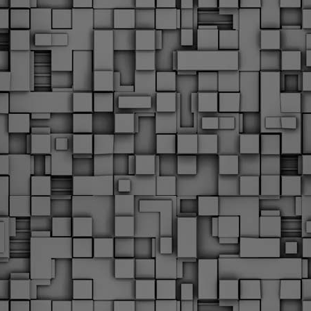
υνεχίζονται οι ορκωμοσίες των νέων Δημοτικών Αστυνομικών
ε δήμους της χώρας. Το Dimastin, αναζητεί σχετικό
ωτογραφικό υλικό στο διαδίκτυο και σας το παρουσιάζει σε
υτή την ανάρτηση. Επίσης, σας καλούμε, αν διαπιστώσετε ότι
ας έχουν "ξεφύγει" ορκωμοσίες, μπορείτε να στέλνετε το
ωτογραφικό τους υλικό στο dimasthes@gmail.gr ώστε να το
ημοσιεύουμε εδώ, άμεσα.
Θεσσαλονίκη: Ορκίστηκαν οι 75 νέοι δημοτικοί
AR
αστυνομικοί – Τι τους ζήτησε ο Αγγελούδης
18
Ενισχύεται το έργο της δημοτικής αστυνομίας στο δήμο
εσσαλονίκης καθώς το πρωί της Τετάρτης 18 Μαρτίου
ρκίστηκαν οι 75 νέοι δημοτικοί αστυνομικοί.
Με αυτούς, σε λίγους μήνες αποκτά ένα ισχυρό σώμα η
ημοτική αστυνομία. Θα είναι πιο κοντά στον πολίτη. Είχα την
υκαιρία να είμαι σήμερα στην ορκωμοσία τους.
Ξεκίνησαν εδώ και μια εβδομάδα οι αφίξεις των
AR
νεοπροσληφθέντων Δημοτικών Αστυνομικών στους
17
δήμους και οι ορκωμοσίες τους - Πλήρες