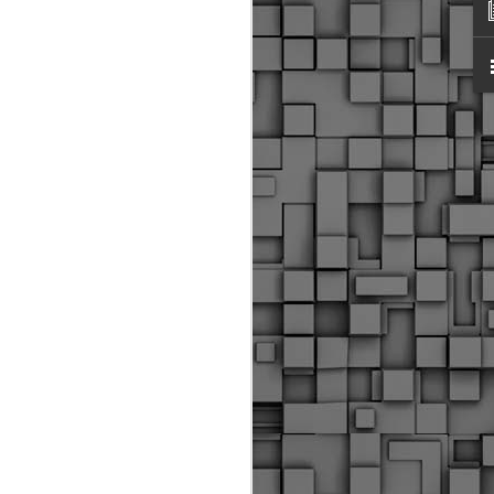
ύς αστυνομικούς, οι οποίοι έχουν
οβλεπόμενη εκπαίδευσή τους και
βουν καθήκοντα.
ιμασίας, ο Δήμος παρέλαβε τρία
 τα οποία θα χρησιμοποιούνται για
καθημερινές μετακινήσεις των
.
Δημοτική Αστυνομία
MAY
Θεσσαλονίκης:
25