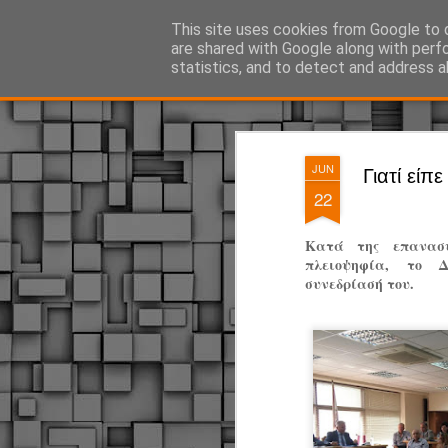
ΔΗΜΟΤΙΚΗ ΑΣΤΥΝΟΜΙΑ, τα νέα!
This site uses cookies from Google to d
are shared with Google along with perf
statistics, and to detect and address a
Magazine
Pages
JUN
Γιατί είπε
22
Κατά‭ ‬της‭ ‬επανασύ
‬πλειοψηφία,‭ ‬το‭ 
‬συνεδρίασή‭ ‬του.‭