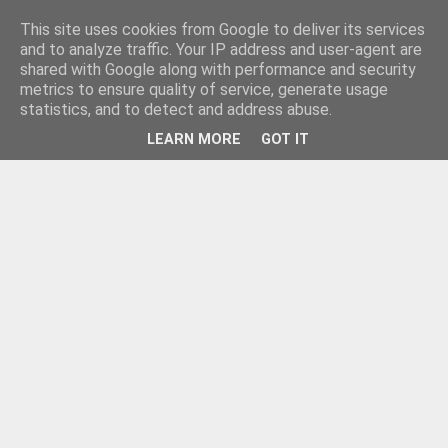
This site uses cookies from Google to deliver its services
and to analyze traffic. Your IP address and user-agent are
shared with Google along with performance and security
metrics to ensure quality of service, generate usage
statistics, and to detect and address abuse.
LEARN MORE
GOT IT