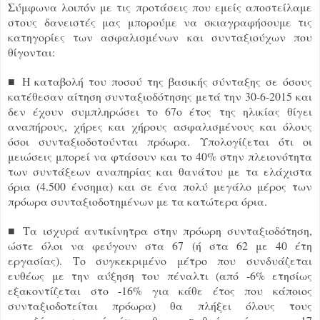
Σύμφωνα λοιπόν με τις προτάσεις που εμείς αποστείλαμε
στους δανειστές μας μπορούμε να σκιαγραφήσουμε τις
κατηγορίες των ασφαλισμένων και συνταξιούχων που
θίγονται:
■ Η καταβολή του ποσού της βασικής σύνταξης σε όσους
κατέθεσαν αίτηση συνταξιοδότησης μετά την 30-6-2015 και
δεν έχουν συμπληρώσει το 67ο έτος της ηλικίας θίγει
αναπήρους, χήρες και χήρους ασφαλισμένους και όλους
όσοι συνταξιοδοτούνται πρόωρα. Υπολογίζεται ότι οι
μειώσεις μπορεί να φτάσουν και το 40% στην πλειονότητα
των συντάξεων αναπηρίας και θανάτου με τα ελάχιστα
όρια (4.500 ένσημα) και σε ένα πολύ μεγάλο μέρος των
πρόωρα συνταξιοδοτημένων με τα κατώτερα όρια.
■ Τα ισχυρά αντικίνητρα στην πρόωρη συνταξιοδότηση,
ώστε όλοι να φεύγουν στα 67 (ή στα 62 με 40 έτη
εργασίας). Το συγκεκριμένο μέτρο που συνδυάζεται
ευθέως με την αύξηση του πέναλτι (από -6% ετησίως
εξακοντίζεται στο -16% για κάθε έτος που κάποιος
συνταξιοδοτείται πρόωρα) θα πλήξει όλους τους