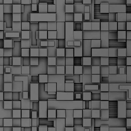
Μ
Ν
Α
χ
φ
υ
α
εί
M
Τ
κ
Δ
ζ
F