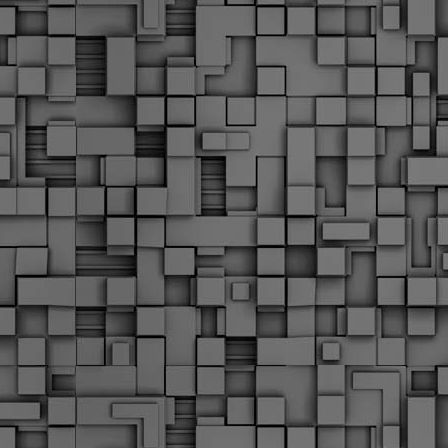
Διοικητικά πρόστιμα
ύψους 11.350€ σε
εργολάβους για
παραβάσεις σε έργα
Ο.Κ.Ω
Η Δημοτική Αστυνομία
Θεσσαλονίκης βεβαίωσε κατά
τις προηγούμενες ημέρες
πρόστιμα για 11 διοικητικές
παραβάσεις που έλαβαν
χώρα κατά τη διάρκεια
εργασιών από εργολαβικά
συνεργεία και οι οποίες
αφορούσαν εκτέλεση
εργασιών χωρίς νόμιμη
σήμανση και στην απόθεση
υλικών – εργαλείων εκτός του
προβλεπόμενου εργοταξίου.