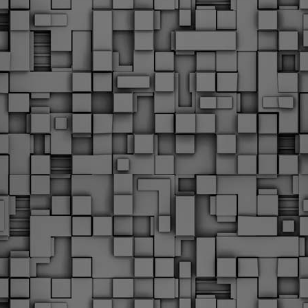
Φωτογραφικό ρεπορτάζ
εγάλες μέρες ζει ο "οργανισμός" της Δημοτικής Αστυνομίας!
α θυμίσουμε ότι κανονικές προσλήψεις στην Δημοτική
στυνομία έχουν να γίνουν από το 2010. Δεκαέξι ολόκληρα
ρόνια! Και βέβαια, ακόμη και με αυτές τις προσλήψεις, δεν
τάνουμε ούτε τα 2/3 των Δημοτικών Αστυνομικών που
πηρετούσαν το 2013 προ της κατάργησης της υπηρεσίας με
πόφαση του σημερινού πρωθυπουργού Κυριάκου Μητσοτάκη. Ας
ναι...
Δημοτική Αστυνομία Θεσσαλονίκης: Διμηνιαίος
AR
απολογισμός ελέγχων τήρησης νομοθεσίας
2
δεσποζόμενων Ζώων συντροφιάς
ον απολογισμό των δράσεων ελέγχου για τα ζώα συντροφιάς
ατά το δίμηνο Ιανουαρίου – Φεβρουαρίου 2026 παρουσιάζει η
ημοτική Αστυνομία Θεσσαλονίκης, με στόχο την προστασία των
ώων και την ομαλή συμβίωση στην πόλη.
ΣτΕ: Οριστική απόρριψη της επαναφοράς του 13ου
EB
και 14ου μισθού για τους δημοσίους υπαλλήλους
18