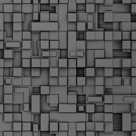
Σ
σ
φ
α
μ
φ
δ
M
Θ
ο
«
δ
ε
M