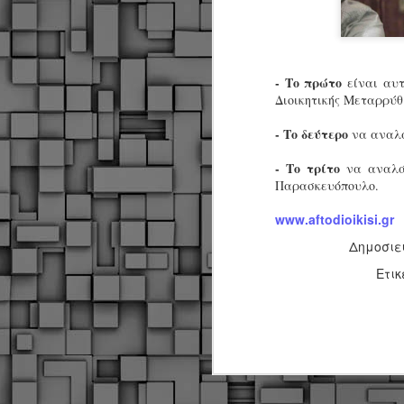
- Το πρώτο
είναι αυτ
Διοικητικής Μεταρρύθ
- Το δεύτερο
να αναλά
- Το τρίτο
να αναλάβ
Παρασκευόπουλο.
www.aftodioikisi.gr
Δημοσιε
Ετικ
Δήμος Κοζάνης :
JUN
Αναμνηστικά
7