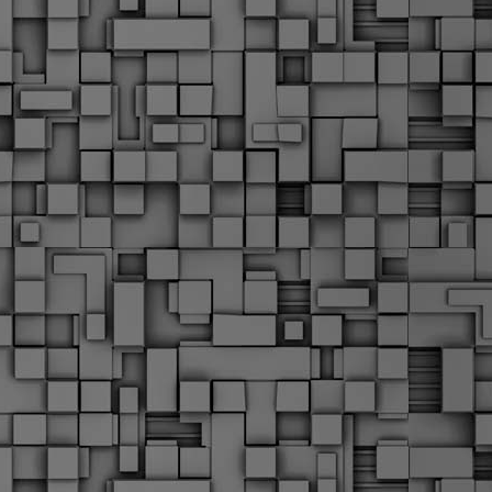
α
δ
α
Τ
ε
Π
ε
δ
F
►
F