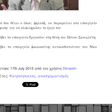
εκπαιδευμένους δημοτικο
ήδη ολοκληρώσει την πρ
είναι έτοιμοι να αναλά
Στο πλαίσιο της προετο
ό που θέλει ο ίδιος: Δηλαδή, να παραμείνει στο υπουργείο
ολοκαίνουργια σκούτερ,
μισης για να ολοκληρώσει το έργο του
τις περιπολίες και τις 
στελεχών της υπηρεσίας
βει το υπουργείο Εργασίας στη θέση του Πάνου Σκουρλέτη
ει το υπουργείο Δικαιοσύνης αντικαθιστώντας τον Νίκο
ύτηκε
17th July 2015
από τον χρήστη
Dimastin
έτες:
Κατρούγκαλος
ανασχηματισμός
Απολογισμός των
Δημοτική Αστυνομία
JUN
JUN
ελέγχων σε ιδιοκτήτες
Θεσσαλονίκης: Ένταση
4
4