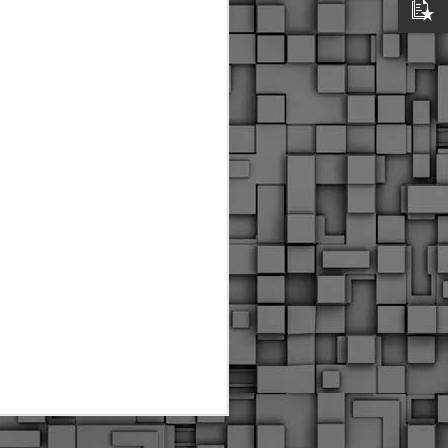
ύς αστυνομικούς, οι οποίοι έχουν
οβλεπόμενη εκπαίδευσή τους και
βουν καθήκοντα.
ιμασίας, ο Δήμος παρέλαβε τρία
 τα οποία θα χρησιμοποιούνται για
καθημερινές μετακινήσεις των
.
Δημοτική Αστυνομία
MAY
Θεσσαλονίκης:
25