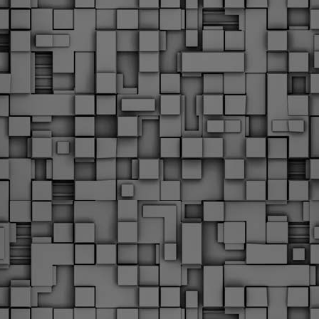
υνεχίζονται οι ορκωμοσίες των νέων Δημοτικών Αστυνομικών
ε δήμους της χώρας. Το Dimastin, αναζητεί σχετικό
ωτογραφικό υλικό στο διαδίκτυο και σας το παρουσιάζει σε
υτή την ανάρτηση. Επίσης, σας καλούμε, αν διαπιστώσετε ότι
ας έχουν "ξεφύγει" ορκωμοσίες, μπορείτε να στέλνετε το
ωτογραφικό τους υλικό στο dimasthes@gmail.gr ώστε να το
ημοσιεύουμε εδώ, άμεσα.
Θεσσαλονίκη: Ορκίστηκαν οι 75 νέοι δημοτικοί
AR
αστυνομικοί – Τι τους ζήτησε ο Αγγελούδης
18
Ενισχύεται το έργο της δημοτικής αστυνομίας στο δήμο
εσσαλονίκης καθώς το πρωί της Τετάρτης 18 Μαρτίου
ρκίστηκαν οι 75 νέοι δημοτικοί αστυνομικοί.
Με αυτούς, σε λίγους μήνες αποκτά ένα ισχυρό σώμα η
ημοτική αστυνομία. Θα είναι πιο κοντά στον πολίτη. Είχα την
υκαιρία να είμαι σήμερα στην ορκωμοσία τους.
Ξεκίνησαν εδώ και μια εβδομάδα οι αφίξεις των
AR
νεοπροσληφθέντων Δημοτικών Αστυνομικών στους
17
δήμους και οι ορκωμοσίες τους - Πλήρες