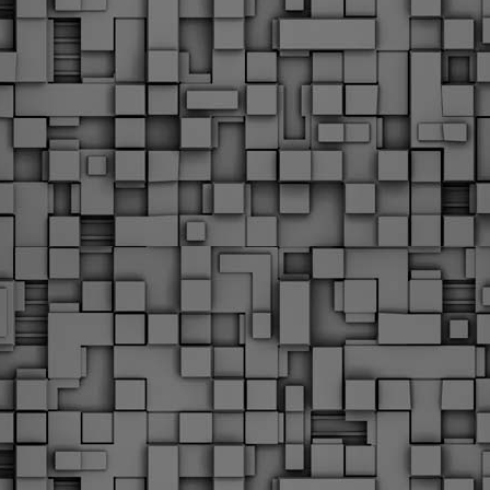
Με την απόφαση αυτή, το ΣτΕ απορρίπτει οριστικά τις
ξιώσεις των δημοσίων υπαλλήλων για επαναφορά των
ώρων, επικυρώνοντας την τρέχουσα κατάσταση παρά τις
ντιδράσεις της ΑΔΕΔΥ
ο ΣτΕ απέρριψε οριστικά την προσφυγή της ΑΔΕΔΥ και ενός
κπαιδευτικού για την επαναφορά των δώρων Χριστουγέννων,
άσχα και θερινής άδειας (13ος και 14ος μισθός) στους
ργαζόμενους του δημόσιου τομέα, κλείνοντας μια μακρά
ιαμάχη δεκαετιών που αφορούσε τις μνημονιακές περικοπές.
Εγγύκλιος ΥΠ.ΕΣ: Προκήρυξη 1Κ/2024 -
EB
Γνωστοποίηση έκδοσης οριστικών αποτελεσμάτων –
4
Παροχή οδηγιών.
 Δείτε/κατεβάστε την πολυαναμενόμενη εγκύκλιο του Υπ.
Με διαρροή 2 μέρες πριν την στάση εργασίας
EB
ενημερώνει το ΣτΕ για την απόρριψη της επαναφοράς
1