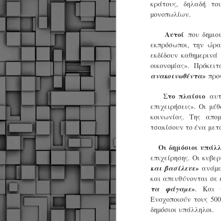
κράτους, δηλαδή το
µονοπωλίων.
Αυτοί
που δηµιο
εκπρόσωποι, την ώρα
εκδίδουν καθηµερινά
οικονοµίας». Πρόκε
ανακοινωθέντα»
προς
Στο πλαίσιο
αυτο
επιχειρήσεις». Οι μέ
κοινωνίας. Της απο
τσακίσουν το ένα μετά
Οι δημόσιοι υπάλλ
επιχείρησης. Οι κυβ
και βασίλευε»
ανάµε
και απευθύνονται σε 
τα φάγαµε»
. Και 
Ενοχοποιούν τους 500
δηµόσιοι υπάλληλοι.
Δήμος Κοζάνης :
JUN
Αναμνηστικά
7