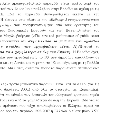
υνεχίζονται οι ορκωμοσίες των νέων Δημοτικών Αστυνομικών
ιλές» προπαγανδιστικό παραµύθι είναι εκείνο περί του
ε δήμους της χώρας. Το Dimastin, αναζητεί σχετικό
στού των δημοσίων υπαλλήλων στην Ελλάδα σε σχέση με τις
ωτογραφικό υλικό στο διαδίκτυο και σας το παρουσιάζει σε
ΕΕ. Εδώ το παραμύθι συναγωνίζεται εκείνο με την
υτή την ανάρτηση. Επίσης, σας καλούμε, αν διαπιστώσετε ότι
. Η έρευνα στα πλαίσια της
«Έκθεσης Ανταγωνιστικότητας
ας έχουν "ξεφύγει" ορκωμοσίες, μπορείτε να στέλνετε το
τροπής»
που πραγµατοποιήθηκε από τους ερευνητές του
ωτογραφικό τους υλικό στο dimasthes@gmail.gr ώστε να το
ημοσιεύουμε εδώ, άμεσα.
ύτου Οικονοµικών Ερευνών και των Πανεπιστηµίων του
Μαγδεµβούργου («The size and performance of public sector
, αποδεικνύει ότι
στην Ελλάδα το ποσοστό των δηµοσίων
Θεσσαλονίκη: Ορκίστηκαν οι 75 νέοι δημοτικοί
AR
υ συνόλου των εργαζοµένων είναι 11,4%.
Αυτό το
αστυνομικοί – Τι τους ζήτησε ο Αγγελούδης
18
από τα 4 χαµηλότερα σε όλη την Ευρώπη.
Η Ελλάδα έχει,
Ενισχύεται το έργο της δημοτικής αστυνομίας στο δήμο
ολο των εργαζοµένων, το 1/3 των δηµοσίων υπαλλήλων σε
εσσαλονίκης καθώς το πρωί της Τετάρτης 18 Μαρτίου
α και τη ∆ανία και περίπου το 1/2 σε σύγκριση µε τη Γαλλία
ρκίστηκαν οι 75 νέοι δημοτικοί αστυνομικοί.
νία. Μάλιστα, αυτά τα ποσοστά παραµένουν σταθερά εδώ
Με αυτούς, σε λίγους μήνες αποκτά ένα ισχυρό σώμα η
ημοτική αστυνομία. Θα είναι πιο κοντά στον πολίτη. Είχα την
λές» προπαγανδιστικό παραµύθι είναι και το άλλο, για τις
υκαιρία να είμαι σήμερα στην ορκωμοσία τους.
ιες δαπάνες. Αλλά από όλα τα στοιχεία της Ευρωπαϊκής
 ότι το σύνολο των δαπανών του ελληνικού κρατικού τοµέα
ίναι ένα από τα χαµηλότερα σε όλη την Ευρώπη. Όσο για το
Ξεκίνησαν εδώ και μια εβδομάδα οι αφίξεις των
AR
ς πρόνοιας που τάχα απολαµβάνουν οι Έλληνες, αρκεί να
νεοπροσληφθέντων Δημοτικών Αστυνομικών στους
17
έσο όρο την περίοδο 1998-2007 η Ελλάδα διέθετε µόνο 3.530
δήμους και οι ορκωμοσίες τους - Πλήρες