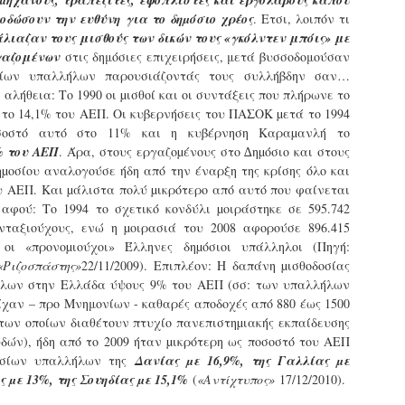
οµηχάνους, τραπεζίτες, εφοπλιστές και εργολάβους κάπου
τμήματα δοκιμων Αστυφυλάκων Νάουσας, Γρεβενων
δώσουν την ευθύνη για το δηµόσιο χρέος
. Ετσι, λοιπόν τι
και Μουζακίου το 2ο μέρος της Θεωρητικής
λιαζαν τους μισθούς των δικών τους «γκόλντεν μπόις» με
εκπαίδευσης 4/5 - 31/5
γαζομένων
στις δημόσιες επιχειρήσεις, μετά βυσσοδομούσαν
τη έκδοση εγκυκλιου οδηγιών σχετικά με το χρονοδιάγραμμα
σίων υπαλλήλων παρουσιάζοντάς τους συλλήβδην σαν…
κπαίδευσης (θεωρητικής και πρακτικής) των νεοδιορισθέντων
η αλήθεια: Το 1990 οι µισθοί και οι συντάξεις που πλήρωνε το
.Α. της προκήρυξης 1Κ/2024, προχώρησε Τμήμα Εποπτείας
νθρωπίνου Δυναμικού Δημοτικής Αστυνομίας, της Δ/νσης
το 14,1% του ΑΕΠ. Οι κυβερνήσεις του ΠΑΣΟΚ µετά το 1994
ροσωπικού Τοπ. Αυτοδιοίκησης, της Γενικής Γραμματείας
σοστό αυτό στο 11% και η κυβέρνηση Καραµανλή το
ημόσιας Διοίκησης του Υπ. Εσωτερικών.
Δημοσιέυθηκε στο ΦΕΚ Β' 1682/26-03-2026 η
AR
% του ΑΕΠ
. Άρα, στους εργαζοµένους στο ∆ηµόσιο και στους
Απόφαση 16458 με θέμα;: «Εισαγωγική Εκπαίδευση -
27
µοσίου αναλογούσε ήδη από την έναρξη της κρίσης όλο και
Επιμόρφωση του ειδικού ένστολου προσωπικού της
υ ΑΕΠ. Και µάλιστα πολύ µικρότερο από αυτό που φαίνεται
δημοτικής αστυνομίας»
 αφού: Το 1994 το σχετικό κονδύλι µοιράστηκε σε 595.742
ημοσιεύθηκε στο ΦΕΚ Β' 1682/26-03-2026 η Aπόφαση 16458 με
νταξιούχους, ενώ η µοιρασιά του 2008 αφορούσε 896.415
ίτλο: «Εισαγωγική Εκπαίδευση - Επιμόρφωση του ειδικού
 οι «προνοµιούχοι» Έλληνες δηµόσιοι υπάλληλοι (Πηγή:
νστολου προσωπικού της δημοτικής αστυνομίας».
Ριζοσπάστης»
22/11/2009). Επιπλέον: Η δαπάνη µισθοδοσίας
ήλων στην Ελλάδα ύψους 9% του ΑΕΠ (σσ: των υπαλλήλων
ίχαν – προ Μνημονίων - καθαρές αποδοχές από 880 έως 1500
των οποίων διαθέτουν πτυχίο πανεπιστηµιακής εκπαίδευσης
δών), ήδη από το 2009 ήταν µικρότερη ως ποσοστό του ΑΕΠ
Φωτορεπορτάζ από τις ορκωμοσίες των
AR
οσίων υπαλλήλων της
Δανίας µε 16,9%, της Γαλλίας µε
νεοπροσληφθέντων Δημοτιοκών Αστυνομικών
19
ς µε 13%, της Σουηδίας µε 15,1%
(
«Αντίχτυπος»
17/12/2010).
(ανανεώνεται συνεχώς)