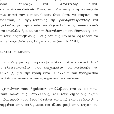
Με την απόφαση αυτή, το ΣτΕ απορρίπτει οριστικά τις
δημόσιος τομέας» και
σπάταλος
είναι,
ξιώσεις των δημοσίων υπαλλήλων για επαναφορά των
ός
και
αντικοινωνικός.
Όμως, οι υπόλογοι για τη λειτουργία
ώρων, επικυρώνοντας την τρέχουσα κατάσταση παρά τις
όπως αυτοί τον κατασκεύασαν έτσι ώστε να υπηρετεί τα
ντιδράσεις της ΑΔΕΔΥ
φαλαίου, οι αρχιτέκτονες της
ρουσφετοκρατίας
και
ο ΣτΕ απέρριψε οριστικά την προσφυγή της ΑΔΕΔΥ και ενός
 γλίτσας
µε την οποία οικοδοµούσαν τους
κοµµατικούς
κπαιδευτικού για την επαναφορά των δώρων Χριστουγέννων,
 το επιπλέον θράσος να υποδεικνύουν ως υπεύθυνους για το
άσχα και θερινής άδειας (13ος και 14ος μισθός) στους
µα τους εργαζοµένους. Τους οποίους µάλιστα έφτασαν να
ργαζόμενους του δημόσιου τομέα, κλείνοντας μια μακρά
«κοπρίτες» (Θόδωρος Πάγκαλος,
«Βήµα»
1/1/2011).
ιαμάχη δεκαετιών που αφορούσε τις μνημονιακές περικοπές.
Εγγύκλιος ΥΠ.ΕΣ: Προκήρυξη 1Κ/2024 -
EB
ς γιατί το κάνουν:
Γνωστοποίηση έκδοσης οριστικών αποτελεσμάτων –
4
Παροχή οδηγιών.
με πρόσχηµα την «κριτική» ενάντια στο καπιταλιστικό
 Δείτε/κατεβάστε την πολυαναμενόμενη εγκύκλιο του Υπ.
ου ελεεινολογείται, που επιχειρείται να λοιδορηθεί ως
θυνη (!) για την κρίση είναι η έννοια του πραγµατικά
τικά συλλογικού και του πραγµατικά κοινωνικού.
 χτυπώντας τους δημόσιους υπαλλήλους στο όνομα της…
τους ιδιωτικούς υπαλλήλους, και τους δημόσιους έχουν
ς ιδιωτικούς τους έχουν στείλει κατά 1,5 εκατομμύριο στην
τομμύριο στην απληρωσιά και όλους μαζί στον εργασιακό
Με διαρροή 2 μέρες πριν την στάση εργασίας
EB
ενημερώνει το ΣτΕ για την απόρριψη της επαναφοράς
1