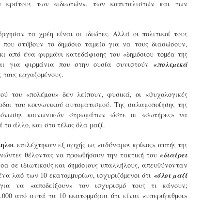
υ κράτους των «ιδιωτών», των καπιταλιστών και των
εκπαιδευμένους δημοτικο
ήδη ολοκληρώσει την πρ
είναι έτοιμοι να αναλά
ύργησαν τα χρέη είναι οι ιδιώτες. Αλλά οι πολιτικοί τους
Στο πλαίσιο της προετο
 που στύβουν το δηµόσιο ταµείο για να τους διασώσουν,
ολοκαίνουργια σκούτερ,
 κι από ένα φιρµάνι κατεδάφισης του «δηµόσιου τοµέα της
τις περιπολίες και τις 
ιται για φιρµάνια που στην ουσία συνιστούν
«πολεµικά
στελεχών της υπηρεσίας
 τους εργαζοµένους.
ύ του «πολέμου» δεν λείπουν, φυσικά, οι «ψυχολογικές
θοδοι του κοινωνικού αυτοματισμού. Της σαλαμοποίησης της
μόνωσης κοινωνικών στρωμάτων ώστε οι «σωτήρες» να
 το άλλο, και στο τέλος όλα μαζί.
ηλοι
επιλέχτηκαν εξ αρχής ως «αδύναμος κρίκος» αυτής της
ερνώντες θέλοντας να προωθήσουν την τακτική του
«διαίρει
σα σε ιδιωτικούς και δηµόσιους υπαλλήλους, απευθύνονταν
ένα λαό των 10 εκατοµµυρίων, ισχυριζόµενοι ότι
«όλοι µαζί
για να «αποδείξουν» τον ισχυρισµό τους τι κάνουν;
.000 από αυτά τα 10 εκατοµµύρια ότι είναι «υπεράριθµοι»
Απολογισμός των
Δημοτική Αστυνομία
JUN
JUN
ελέγχων σε ιδιοκτήτες
Θεσσαλονίκης: Ένταση
4
4