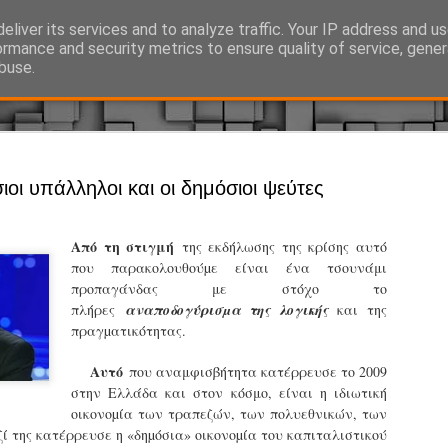
eliver its services and to analyze traffic. Your IP address and u
Ό, τι συμβαίνει γύρω από τη Δημοτική Αστυνομία, την τοπική αυτ
ormance and security metrics to ensure quality of service, gene
buse.
Άργος - Δη
JUL
ιοι υπάλληλοι και οι δημόσιοι ψεύτες
Με σκούτε
29
προσωπικό
Από τη στιγμή
της εκδήλωσης της κρίσης αυτό
αρμοδιότη
που παρακολουθούµε είναι ένα τσουνάμι
προπαγάνδας με στόχο το
Ξεκινά επίσημα η λειτο
πλήρες
αναποδογύρισµα της λογικής
και της
Η Δημοτική Αστυνομία σ
πραγµατικότητας.
καθώς από την 1η Αυγού
επιχειρησιακή λειτουργ
Αυτό
που αναμφισβήτητα κατέρρευσε το 2009
παρουσία του Δήμου στου
στην Ελλάδα και στον κόσμο, είναι η ιδιωτική
χώρους.
οικονοµία των τραπεζών, των πολυεθνικών, των
 της κατέρρευσε η «δηµόσια» οικονοµία του καπιταλιστικού
Η νέα υπηρεσία θα στε