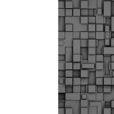
ύς αστυνομικούς, οι οποίοι έχουν
οβλεπόμενη εκπαίδευσή τους και
βουν καθήκοντα.
ιμασίας, ο Δήμος παρέλαβε τρία
 τα οποία θα χρησιμοποιούνται για
καθημερινές μετακινήσεις των
.
Δημοτική Αστυνομία
MAY
Θεσσαλονίκης:
25