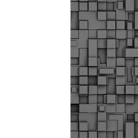
Διοικητικά πρόστιμα
ύψους 11.350€ σε
εργολάβους για
παραβάσεις σε έργα
Ο.Κ.Ω
Η Δημοτική Αστυνομία
Θεσσαλονίκης βεβαίωσε κατά
τις προηγούμενες ημέρες
πρόστιμα για 11 διοικητικές
παραβάσεις που έλαβαν
χώρα κατά τη διάρκεια
εργασιών από εργολαβικά
συνεργεία και οι οποίες
αφορούσαν εκτέλεση
εργασιών χωρίς νόμιμη
σήμανση και στην απόθεση
υλικών – εργαλείων εκτός του
προβλεπόμενου εργοταξίου.