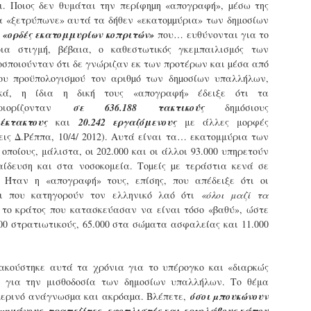
φέρεται να αντέδρασε
σύμφωνα με τις διατάξεις του
ύξησε κατά 1,36% τις θέσεις στάθμευσης για άτομα με
ι. Ποιος δεν θυμάται την περίφηµη «απογραφή», µέσω της
έντονα στην παρουσία των
Ν. 4830/2021.
ναπηρία. Δεκαεπτά εγκαταλελειμμένα οχήματα
θα «ξετρύπωνε» αυτά τα δήθεν «εκατοµµύρια» των δημοσίων
ελεγκτών, με αποτέλεσμα να
πομακρύνθηκαν μέσα σε τρεις μήνες από τους δρόμους.
ς
«ορδές εκατομμυρίων κοπριτών»
που… ευθύνονται για το
δημιουργηθεί ένταση στο
οια στιγμή, βέβαια, ο καθεστωτικός γκεμπαιλισμός των
σημείο.
ε σταθερά βήματα και προσήλωση στο όραμα για μια πόλη
σποιούνταν ότι δε γνώριζαν εκ των προτέρων και µέσα από
ιο ανθρώπινη, λειτουργική και δίκαιη, ο Δήμος Σερρών
ου προϋπολογισµού τον αριθµό των δηµοσίων υπαλλήλων,
πιταχύνει την υλοποίηση του Σχεδίου Βιώσιμης Αστικής
ικά, η ίδια η δική τους «απογραφή» έδειξε ότι τα
ινητικότητας (ΣΒΑΚ).
εριορίζονταν
σε
636.188 τακτικούς
δημόσιους
Δημοτική Αστυνομία Σερρών : Αυτόφορη διαδικασία
PR
και Διοικητικό πρόστιμο 3.000€ σε πολίτη για
 έκτακτους
και
20.242 εργαζόμενους
με άλλες μορφές
8
παράνομες κοπές δέντρων στην περιοχή Καλλιθέα
ις Δ.Ρέππα, 10/4/ 2012). Αυτά είναι τα… εκατομμύρια των
ημοτική Αστυνομία και Τμήμα Πρασίνου του Δήμου Σερρών
ποίους, μάλιστα, οι 202.000 και οι άλλοι 93.000 υπηρετούν
ετά από καταγγελία εντόπισαν άνδρα να κόβει παράνομα
αίδευση και στα νοσοκομεία. Τοµείς µε τεράστια κενά σε
έντρα στην Καλλιθέα
 Ήταν η «απογραφή» τους, επίσης, που απέδειξε ότι οι
ιοι που κατηγορούν τον ελληνικό λαό ότι
«όλοι µαζί τα
ε αποφασιστικότητα και άμεσα αντανακλαστικά
το κράτος που κατασκεύασαν να είναι τόσο «βαθύ», ώστε
ειτούργησαν οι υπηρεσίες του Δήμου Σερρών, βάζοντας
00 στρατιωτικούς, 65.000 στα σώµατα ασφαλείας και 11.000
φρένο» σε περιστατικό καταστροφής αστικού πρασίνου.
υγκεκριμένα, την Τρίτη 7 Απριλίου 2026, μετά από αξιοποίηση
χετικής καταγγελίας, πραγματοποιήθηκε συντονισμένη
κούστηκε αυτά τα χρόνια για το υπέρογκο και «διαρκώς
Εγκύκλιος ΥΠ.ΕΣ. με θέμα: «Παροχή οδηγιών
πιχείρηση από το Τμήμα Δημοτικής Αστυνομίας σε συνεργασία
AR
αναφορικά με το πρόγραμμα εισαγωγικής
ε το Τμήμα Πρασίνου του Δήμου Σερρών.
ι για την μισθοδοσία των δημοσίων υπαλλήλων. Το θέμα
29
εκπαίδευσης των διορισθέντος Δημοτικών
µερινό ανάγνωσµα και ακρόαµα. Βλέπετε,
όσοι µπουκώνουν
Αστυνομικών της προκήρυξης 1K/2024» - Στα