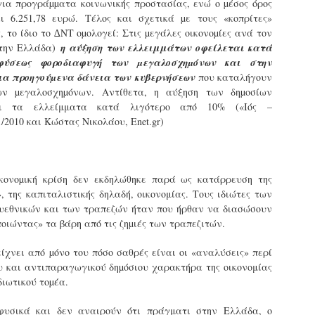
ια προγράµµατα κοινωνικής προστασίας, ενώ ο µέσος όρος
Φωτογραφικό ρεπορτάζ
 6.251,78 ευρώ. Τέλος και σχετικά µε τους «κοπρίτες»
εγάλες μέρες ζει ο "οργανισμός" της Δημοτικής Αστυνομίας!
 το ίδιο το ∆ΝΤ οµολογεί: Στις µεγάλες οικονοµίες ανά τον
α θυμίσουμε ότι κανονικές προσλήψεις στην Δημοτική
στυνομία έχουν να γίνουν από το 2010. Δεκαέξι ολόκληρα
στην Ελλάδα)
η αύξηση των ελλειμμάτων οφείλεται κατά
ρόνια! Και βέβαια, ακόμη και με αυτές τις προσλήψεις, δεν
ύσεως φοροδιαφυγή των µεγαλοσχηµόνων και στην
τάνουμε ούτε τα 2/3 των Δημοτικών Αστυνομικών που
ια προηγούµενα δάνεια των κυβερνήσεων
που καταλήγουν
πηρετούσαν το 2013 προ της κατάργησης της υπηρεσίας με
ν µεγαλοσχηµόνων. Αντίθετα, η αύξηση των δηµοσίων
πόφαση του σημερινού πρωθυπουργού Κυριάκου Μητσοτάκη. Ας
ει τα ελλείμματα κατά λιγότερο από 10% («Ιός –
ναι...
/2010 και Κώστας Νικολάου, Enet.gr)
Δημοτική Αστυνομία Θεσσαλονίκης: Διμηνιαίος
AR
απολογισμός ελέγχων τήρησης νομοθεσίας
2
δεσποζόμενων Ζώων συντροφιάς
ον απολογισμό των δράσεων ελέγχου για τα ζώα συντροφιάς
ικονοµική κρίση δεν εκδηλώθηκε παρά ως κατάρρευση της
ατά το δίμηνο Ιανουαρίου – Φεβρουαρίου 2026 παρουσιάζει η
, της καπιταλιστικής δηλαδή, οικονομίας. Τους ιδιώτες των
ημοτική Αστυνομία Θεσσαλονίκης, με στόχο την προστασία των
ώων και την ομαλή συμβίωση στην πόλη.
υεθνικών και των τραπεζών ήταν που ήρθαν να διασώσουν
οιώντας» τα βάρη από τις ζηµιές των τραπεζιτών.
ίχνει από µόνο του πόσο σαθρές είναι οι «αναλύσεις» περί
υ και αντιπαραγωγικού δηµόσιου χαρακτήρα της οικονομίας
διωτικού τοµέα.
ΣτΕ: Οριστική απόρριψη της επαναφοράς του 13ου
EB
και 14ου μισθού για τους δημοσίους υπαλλήλους
18
υσικά και δεν αναιρούν ότι πράγματι στην Ελλάδα, ο