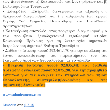
των Διευθύνσεων α) Κατασκευών και Συντηρήσεων και β)
Πολιτισμού και Τουρισμού
• Συγκρότηση Επιτροπής διενέργειας και αξιολόγησης
πρόχειρου διαγωνισμού για την ασφάλιση των έργων
τέχνης του τμήματος Πινακοθήκης και Εικαστικών
Δραστηριοτήτων
• Κατακύρωση αποτελέσματος πρόχειρου διαγωνισμού για
την προμήθεια ξενοδοχειακού εξοπλισμού κτιρίου
Κοινωνικής Πρόνοιας για τη λειτουργία Δημοτικών
Ιατρείων στη Δημοτική Ενότητα Τριανδρίας
• Διάθεση πίστωσης ποσού 292.461,17€ για την εκτέλεση του
έργου αποκατάστασης του παραρτήματος του 1ου
Γυμνασίου Αρρένων Θεσσαλονίκης, με εργολαβία
• Έγκριση δαπάνης ποσού 92.835,34€ και διάθεση
πίστωσης συνολικού ποσού 92.075,20€ για την προμήθεια
εντύπων για τις ανάγκες των υπηρεσιών του Δήμου
Θεσσαλονίκης, συμπεριλαμβανομένης και της
Δημοτικής Αστυνομίας
www.salonicanews.com
Dimastin
στις
6.7.15