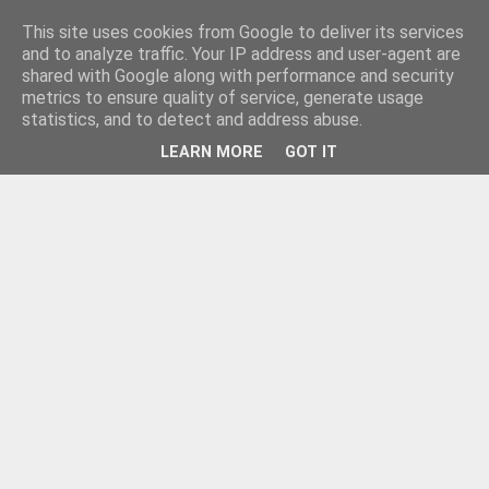
This site uses cookies from Google to deliver its services
and to analyze traffic. Your IP address and user-agent are
shared with Google along with performance and security
metrics to ensure quality of service, generate usage
statistics, and to detect and address abuse.
LEARN MORE
GOT IT