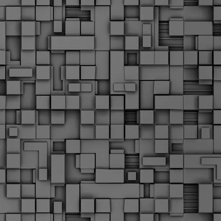
Σ
σ
φ
α
μ
φ
δ
M
Θ
ο
«
δ
ε
M