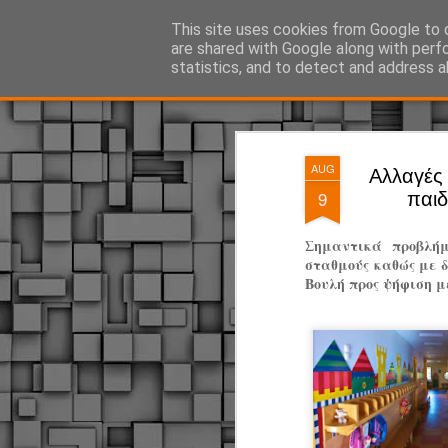
ΔΗΜΟΤΙΚΗ ΑΣΤΥΝΟΜΙΑ, τα νέα!
This site uses cookies from Google to d
are shared with Google along with perf
statistics, and to detect and address a
Magazine
Pages
AUG
Αλλαγές 
9
παιδ
Σημαντικά προβλήμ
σταθμούς καθώς με 
Βουλή προς ψήφιση μ