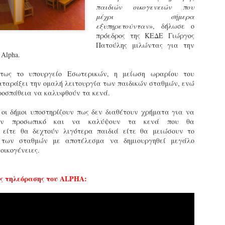
εκπαιδευμένους δημοτικο
παιδιών οικογενειών που
ήδη ολοκληρώσει την πρ
μέχρι σήμερα
είναι έτοιμοι να αναλά
εξυπηρετούνταν»
, δήλωσε ο
πρόεδρος της ΚΕΔΕ Γιώργος
Στο πλαίσιο της προετο
Πατούλης μιλώντας για την
ολοκαίνουργια σκούτερ,
Αlpha.
τις περιπολίες και τις 
στελεχών της υπηρεσίας
τως το υπουργείο Εσωτερικών, η μείωση ωραρίου του
αταράξει την ομαλή λειτουργία των παιδικών σταθμών, ενώ
ροσπάθεια να καλυφθούν τα κενά.
 οι δήμοι υποστηρίζουν πως δεν διαθέτουν χρήματα για να
έον προσωπικό και να καλύψουν τα κενά που θα
, είτε θα δεχτούν λιγότερα παιδιά είτε θα μειώσουν το
 των σταθμών με αποτέλεσμα να δημιουργηθεί μεγάλο
οικογένειες.
ης τηλεόρασης του ALPHA:
Απολογισμός των
Δημοτική Αστυνομία
JUN
JUN
ελέγχων σε ιδιοκτήτες
Θεσσαλονίκης: Ένταση
4
4