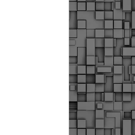
Διοικητικά πρόστιμα
ύψους 11.350€ σε
εργολάβους για
παραβάσεις σε έργα
Ο.Κ.Ω
Η Δημοτική Αστυνομία
Θεσσαλονίκης βεβαίωσε κατά
τις προηγούμενες ημέρες
πρόστιμα για 11 διοικητικές
παραβάσεις που έλαβαν
χώρα κατά τη διάρκεια
εργασιών από εργολαβικά
συνεργεία και οι οποίες
αφορούσαν εκτέλεση
εργασιών χωρίς νόμιμη
σήμανση και στην απόθεση
υλικών – εργαλείων εκτός του
προβλεπόμενου εργοταξίου.