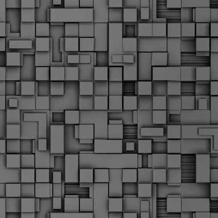
α
δ
α
Τ
ε
Π
ε
δ
F
►
F