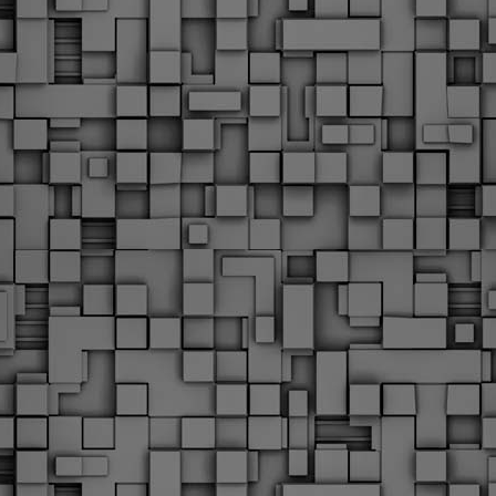
Με την απόφαση αυτή, το ΣτΕ απορρίπτει οριστικά τις
ξιώσεις των δημοσίων υπαλλήλων για επαναφορά των
ώρων, επικυρώνοντας την τρέχουσα κατάσταση παρά τις
ντιδράσεις της ΑΔΕΔΥ
ο ΣτΕ απέρριψε οριστικά την προσφυγή της ΑΔΕΔΥ και ενός
κπαιδευτικού για την επαναφορά των δώρων Χριστουγέννων,
άσχα και θερινής άδειας (13ος και 14ος μισθός) στους
ργαζόμενους του δημόσιου τομέα, κλείνοντας μια μακρά
ιαμάχη δεκαετιών που αφορούσε τις μνημονιακές περικοπές.
Εγγύκλιος ΥΠ.ΕΣ: Προκήρυξη 1Κ/2024 -
EB
Γνωστοποίηση έκδοσης οριστικών αποτελεσμάτων –
4
Παροχή οδηγιών.
 Δείτε/κατεβάστε την πολυαναμενόμενη εγκύκλιο του Υπ.
Με διαρροή 2 μέρες πριν την στάση εργασίας
EB
ενημερώνει το ΣτΕ για την απόρριψη της επαναφοράς
1