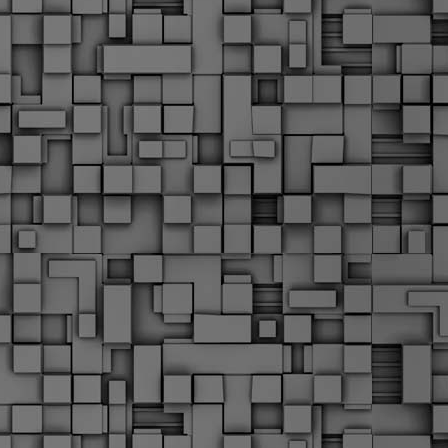
Μ
Ν
Α
χ
φ
υ
α
εί
M
Τ
κ
Δ
ζ
F