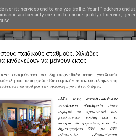
eliver its services and to analyze traffic. Your IP address and u
Ό, τι συμβαίνει γύρω από τη Δημοτική Αστυνομία, την τοπική αυτ
ormance and security metrics to ensure quality of service, gene
buse.
Άργος - Δη
στους παιδικούς σταθμούς. Χιλιάδες
JUL
ιά κινδυνεύουν να μείνουν εκτός
Με σκούτε
29
προσωπικό
ατα αναμένεται να δημιουργηθούν στους παιδικούς
αρμοδιότη
διάταξη του υπουργείου Εσωτερικών που κατατέθηκε στη
ειώνεται το ωράριο των παιδαγωγών στις 6 ώρες.
Ξεκινά επίσημα η λειτο
Μ
«
ε τους αποψιλωμένους
Η Δημοτική Αστυνομία σ
παιδικούς σταθμούς
καθώς από την 1η Αυγού
όσον
επιχειρησιακή λειτουργ
αφορά το προσωπικό και
παρουσία του Δήμου στου
μειώνοντας ακόμη και το
χώρους.
ωράριο της εργασίας τους, θα
δημιουργήσει 30% με 40%
Η νέα υπηρεσία θα στε
αδυναμία εξυπηρέτησης