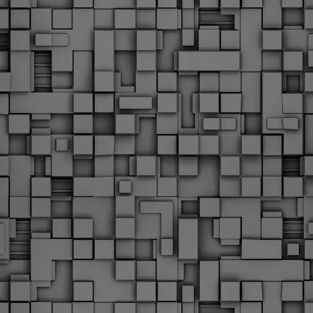
υνεχίζονται οι ορκωμοσίες των νέων Δημοτικών Αστυνομικών
ε δήμους της χώρας. Το Dimastin, αναζητεί σχετικό
ωτογραφικό υλικό στο διαδίκτυο και σας το παρουσιάζει σε
υτή την ανάρτηση. Επίσης, σας καλούμε, αν διαπιστώσετε ότι
ας έχουν "ξεφύγει" ορκωμοσίες, μπορείτε να στέλνετε το
ωτογραφικό τους υλικό στο dimasthes@gmail.gr ώστε να το
ημοσιεύουμε εδώ, άμεσα.
Θεσσαλονίκη: Ορκίστηκαν οι 75 νέοι δημοτικοί
AR
αστυνομικοί – Τι τους ζήτησε ο Αγγελούδης
18
Ενισχύεται το έργο της δημοτικής αστυνομίας στο δήμο
εσσαλονίκης καθώς το πρωί της Τετάρτης 18 Μαρτίου
ρκίστηκαν οι 75 νέοι δημοτικοί αστυνομικοί.
Με αυτούς, σε λίγους μήνες αποκτά ένα ισχυρό σώμα η
ημοτική αστυνομία. Θα είναι πιο κοντά στον πολίτη. Είχα την
υκαιρία να είμαι σήμερα στην ορκωμοσία τους.
Ξεκίνησαν εδώ και μια εβδομάδα οι αφίξεις των
AR
νεοπροσληφθέντων Δημοτικών Αστυνομικών στους
17
δήμους και οι ορκωμοσίες τους - Πλήρες