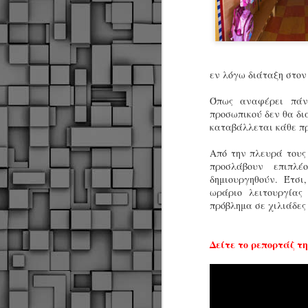
εν λόγω διάταξη στον 
Όπως αναφέρει πάν
προσωπικού δεν θα δι
καταβάλλεται κάθε π
Από την πλευρά τους
προσλάβουν επιπλ
δημιουργηθούν. Έτσι
ωράριο λειτουργίας
πρόβλημα σε χιλιάδες 
Δείτε το ρεπορτάζ τ
Δήμος Κοζάνης :
JUN
Αναμνηστικά
7