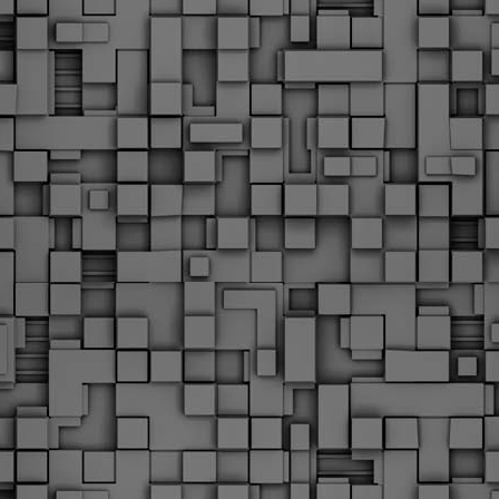
Φωτογραφικό ρεπορτάζ
εγάλες μέρες ζει ο "οργανισμός" της Δημοτικής Αστυνομίας!
α θυμίσουμε ότι κανονικές προσλήψεις στην Δημοτική
στυνομία έχουν να γίνουν από το 2010. Δεκαέξι ολόκληρα
ρόνια! Και βέβαια, ακόμη και με αυτές τις προσλήψεις, δεν
τάνουμε ούτε τα 2/3 των Δημοτικών Αστυνομικών που
πηρετούσαν το 2013 προ της κατάργησης της υπηρεσίας με
πόφαση του σημερινού πρωθυπουργού Κυριάκου Μητσοτάκη. Ας
ναι...
Δημοτική Αστυνομία Θεσσαλονίκης: Διμηνιαίος
AR
απολογισμός ελέγχων τήρησης νομοθεσίας
2
δεσποζόμενων Ζώων συντροφιάς
ον απολογισμό των δράσεων ελέγχου για τα ζώα συντροφιάς
ατά το δίμηνο Ιανουαρίου – Φεβρουαρίου 2026 παρουσιάζει η
ημοτική Αστυνομία Θεσσαλονίκης, με στόχο την προστασία των
ώων και την ομαλή συμβίωση στην πόλη.
ΣτΕ: Οριστική απόρριψη της επαναφοράς του 13ου
EB
και 14ου μισθού για τους δημοσίους υπαλλήλους
18