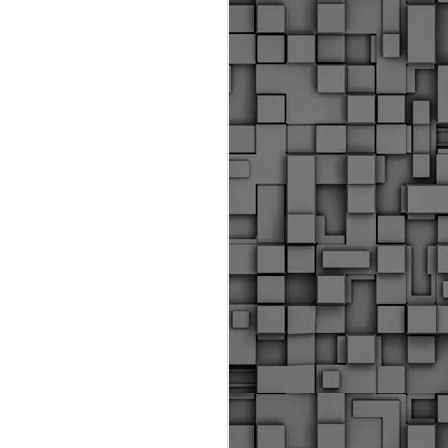
ύς αστυνομικούς, οι οποίοι έχουν
οβλεπόμενη εκπαίδευσή τους και
βουν καθήκοντα.
ιμασίας, ο Δήμος παρέλαβε τρία
 τα οποία θα χρησιμοποιούνται για
καθημερινές μετακινήσεις των
.
Δημοτική Αστυνομία
MAY
Θεσσαλονίκης:
25