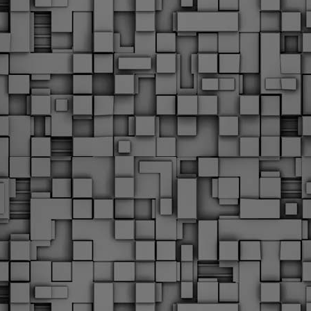
Με την απόφαση αυτή, το ΣτΕ απορρίπτει οριστικά τις
ξιώσεις των δημοσίων υπαλλήλων για επαναφορά των
ώρων, επικυρώνοντας την τρέχουσα κατάσταση παρά τις
ντιδράσεις της ΑΔΕΔΥ
ο ΣτΕ απέρριψε οριστικά την προσφυγή της ΑΔΕΔΥ και ενός
κπαιδευτικού για την επαναφορά των δώρων Χριστουγέννων,
άσχα και θερινής άδειας (13ος και 14ος μισθός) στους
ργαζόμενους του δημόσιου τομέα, κλείνοντας μια μακρά
ιαμάχη δεκαετιών που αφορούσε τις μνημονιακές περικοπές.
Εγγύκλιος ΥΠ.ΕΣ: Προκήρυξη 1Κ/2024 -
EB
Γνωστοποίηση έκδοσης οριστικών αποτελεσμάτων –
4
Παροχή οδηγιών.
 Δείτε/κατεβάστε την πολυαναμενόμενη εγκύκλιο του Υπ.
Με διαρροή 2 μέρες πριν την στάση εργασίας
EB
ενημερώνει το ΣτΕ για την απόρριψη της επαναφοράς
1