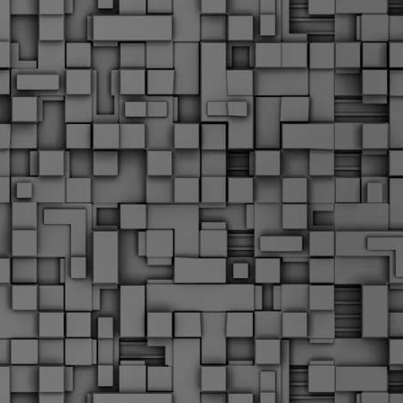
α
δ
α
Τ
ε
Π
ε
δ
F
►
F