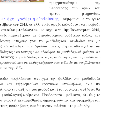
πραγματικότητα της
εκπαιδευμένους δημοτικο
υλοποίησης των όρων του
ήδη ολοκληρώσει την πρ
είναι έτοιμοι να αναλά
τρίτου μνημονίου.
ως έχει γράψει η aftodioikisi.gr,
σύμφωνα με το τρίτο
Στο πλαίσιο της προετο
ώβριο του 2015
, οι ελληνικές αρχές καλούνται να προβούν
ολοκαίνουργια σκούτερ,
ενιαίου μισθολογίου
1ης Ιανουαρίου 2016
υ
, με ισχύ από
,
τις περιπολίες και τις 
σικές παραμέτρους με δημοσιονομικά ουδέτερο τρόπο,
«με
στελεχών της υπηρεσίας
θέντες στόχους για τα μισθολογικά κονδύλια και με
ή σε ολόκληρο τον δημόσιο τομέα, περιλαμβανομένης της
θολογικής κατανομής σε ολόκληρο το μισθολογικό φάσμα
σε
ιότητες,
τις επιδόσεις και τις αρμοδιότητες και την θέση του
αραδοτέο) και σε ευθυγράμμιση των αδειών με τις βέλτιστες
τούν στην ΕΕ».
ρίες προβλέπεται άνοιγμα της ψαλίδας στη μισθοδοσία
θων και υψηλόμισθων κρατικών υπαλλήλων, ενώ θα
ς από την αύξηση του μισθού και έτσι οι όποιες αυξήσεις θα
 μισθολογική ωρίμανση. Προβλέπεται, μάλιστα, ότι έως το
θα υποστεί μεταρρύθμιση, δημιουργώντας και εφαρμόζοντας
 τους υπαλλήλους που θα αντανακλάται στο μισθολόγιο.
Απολογισμός των
Δημοτική Αστυνομία
JUN
JUN
ελέγχων σε ιδιοκτήτες
Θεσσαλονίκης: Ένταση
4
4