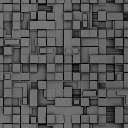
Σ
σ
φ
α
μ
φ
δ
M
Θ
ο
«
δ
ε
M