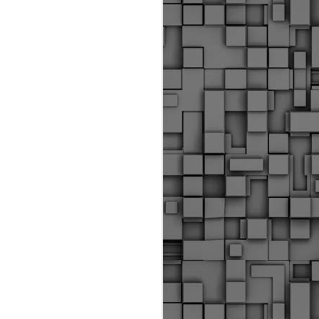
Διοικητικά πρόστιμα
ύψους 11.350€ σε
εργολάβους για
παραβάσεις σε έργα
Ο.Κ.Ω
Η Δημοτική Αστυνομία
Θεσσαλονίκης βεβαίωσε κατά
τις προηγούμενες ημέρες
πρόστιμα για 11 διοικητικές
παραβάσεις που έλαβαν
χώρα κατά τη διάρκεια
εργασιών από εργολαβικά
συνεργεία και οι οποίες
αφορούσαν εκτέλεση
εργασιών χωρίς νόμιμη
σήμανση και στην απόθεση
υλικών – εργαλείων εκτός του
προβλεπόμενου εργοταξίου.