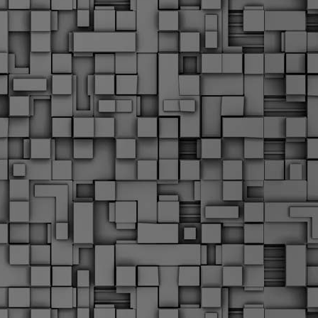
Μ
Ν
Α
χ
φ
υ
α
εί
M
Τ
κ
Δ
ζ
F