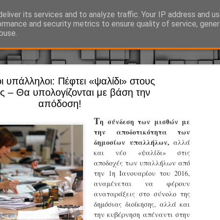
eliver its services and to analyze traffic. Your IP address and u
Ό, τι συμβαίνει γύρω από τη Δημοτική Αστυνομία, την τοπική αυτ
ormance and security metrics to ensure quality of service, gene
buse.
ι υπάλληλοι: Πέφτει «ψαλίδι» στους
Άργος - Δη
JUL
ς – Θα υπολογίζονται με βάση την
Με σκούτε
29
απόδοση!
προσωπικό
Τ
η σύνδεση των μισθών με
αρμοδιότη
την αποδοτικότητα των
δημοσίων υπαλλήλων,
Ξεκινά επίσημα η λειτο
αλλά
και νέο «ψαλίδι» στις
Η Δημοτική Αστυνομία σ
αποδοχές των υπαλλήλων από
καθώς από την 1η Αυγού
την 1η Ιανουαρίου του 2016,
επιχειρησιακή λειτουργ
αναμένεται να φέρουν
παρουσία του Δήμου στου
αναταράξεις στο σύνολο της
χώρους.
δημόσιας διοίκησης, αλλά και
την κυβέρνηση απέναντι στην
Η νέα υπηρεσία θα στε