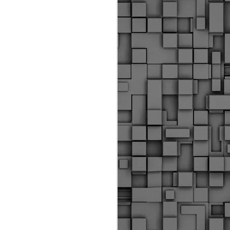
ύς αστυνομικούς, οι οποίοι έχουν
οβλεπόμενη εκπαίδευσή τους και
βουν καθήκοντα.
ιμασίας, ο Δήμος παρέλαβε τρία
 τα οποία θα χρησιμοποιούνται για
καθημερινές μετακινήσεις των
.
Δημοτική Αστυνομία
MAY
Θεσσαλονίκης:
25