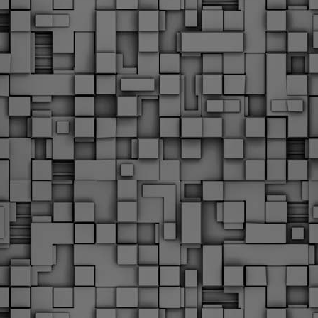
Φωτογραφικό ρεπορτάζ
εγάλες μέρες ζει ο "οργανισμός" της Δημοτικής Αστυνομίας!
α θυμίσουμε ότι κανονικές προσλήψεις στην Δημοτική
στυνομία έχουν να γίνουν από το 2010. Δεκαέξι ολόκληρα
ρόνια! Και βέβαια, ακόμη και με αυτές τις προσλήψεις, δεν
τάνουμε ούτε τα 2/3 των Δημοτικών Αστυνομικών που
πηρετούσαν το 2013 προ της κατάργησης της υπηρεσίας με
πόφαση του σημερινού πρωθυπουργού Κυριάκου Μητσοτάκη. Ας
ναι...
Δημοτική Αστυνομία Θεσσαλονίκης: Διμηνιαίος
AR
απολογισμός ελέγχων τήρησης νομοθεσίας
2
δεσποζόμενων Ζώων συντροφιάς
ον απολογισμό των δράσεων ελέγχου για τα ζώα συντροφιάς
ατά το δίμηνο Ιανουαρίου – Φεβρουαρίου 2026 παρουσιάζει η
ημοτική Αστυνομία Θεσσαλονίκης, με στόχο την προστασία των
ώων και την ομαλή συμβίωση στην πόλη.
ΣτΕ: Οριστική απόρριψη της επαναφοράς του 13ου
EB
και 14ου μισθού για τους δημοσίους υπαλλήλους
18