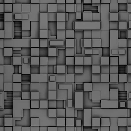
υνεχίζονται οι ορκωμοσίες των νέων Δημοτικών Αστυνομικών
ε δήμους της χώρας. Το Dimastin, αναζητεί σχετικό
ωτογραφικό υλικό στο διαδίκτυο και σας το παρουσιάζει σε
υτή την ανάρτηση. Επίσης, σας καλούμε, αν διαπιστώσετε ότι
ας έχουν "ξεφύγει" ορκωμοσίες, μπορείτε να στέλνετε το
ωτογραφικό τους υλικό στο dimasthes@gmail.gr ώστε να το
ημοσιεύουμε εδώ, άμεσα.
Θεσσαλονίκη: Ορκίστηκαν οι 75 νέοι δημοτικοί
AR
αστυνομικοί – Τι τους ζήτησε ο Αγγελούδης
18
Ενισχύεται το έργο της δημοτικής αστυνομίας στο δήμο
εσσαλονίκης καθώς το πρωί της Τετάρτης 18 Μαρτίου
ρκίστηκαν οι 75 νέοι δημοτικοί αστυνομικοί.
Με αυτούς, σε λίγους μήνες αποκτά ένα ισχυρό σώμα η
ημοτική αστυνομία. Θα είναι πιο κοντά στον πολίτη. Είχα την
υκαιρία να είμαι σήμερα στην ορκωμοσία τους.
Ξεκίνησαν εδώ και μια εβδομάδα οι αφίξεις των
AR
νεοπροσληφθέντων Δημοτικών Αστυνομικών στους
17
δήμους και οι ορκωμοσίες τους - Πλήρες