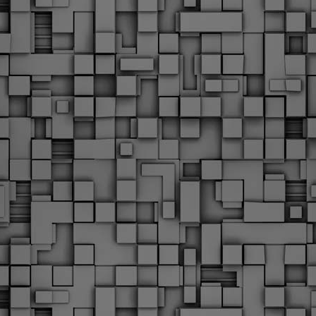
Με την απόφαση αυτή, το ΣτΕ απορρίπτει οριστικά τις
ξιώσεις των δημοσίων υπαλλήλων για επαναφορά των
ώρων, επικυρώνοντας την τρέχουσα κατάσταση παρά τις
ντιδράσεις της ΑΔΕΔΥ
ο ΣτΕ απέρριψε οριστικά την προσφυγή της ΑΔΕΔΥ και ενός
κπαιδευτικού για την επαναφορά των δώρων Χριστουγέννων,
άσχα και θερινής άδειας (13ος και 14ος μισθός) στους
ργαζόμενους του δημόσιου τομέα, κλείνοντας μια μακρά
ιαμάχη δεκαετιών που αφορούσε τις μνημονιακές περικοπές.
Εγγύκλιος ΥΠ.ΕΣ: Προκήρυξη 1Κ/2024 -
EB
Γνωστοποίηση έκδοσης οριστικών αποτελεσμάτων –
4
Παροχή οδηγιών.
 Δείτε/κατεβάστε την πολυαναμενόμενη εγκύκλιο του Υπ.
Με διαρροή 2 μέρες πριν την στάση εργασίας
EB
ενημερώνει το ΣτΕ για την απόρριψη της επαναφοράς
1