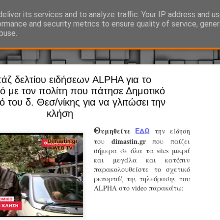
eliver its services and to analyze traffic. Your IP address and u
Ό, τι συμβαίνει γύρω από τη Δημοτική Αστυνομία, την τοπική αυτ
ormance and security metrics to ensure quality of service, gene
buse.
άζ δελτίου ειδήσεων ALPHA για το
Άργος - Δη
JUL
κό με τον πολίτη που πάτησε Δημοτικό
Με σκούτε
29
 του δ. Θεσ/νίκης για να γλιτώσει την
κλήση
προσωπικό
αρμοδιότη
Θ
υμηθείτε
ΕΔΩ
την είδηση
dimastin.gr
του
που παίζει
Ξεκινά επίσημα η λειτο
σήμερα σε όλα τα sites μικρά
και μεγάλα και κατόπιν
Η Δημοτική Αστυνομία σ
παρακολουθείστε το σχετικό
καθώς από την 1η Αυγού
ρεπορτάζ της τηλεόρασης του
επιχειρησιακή λειτουργ
ALPHA στο video παρακάτω:
παρουσία του Δήμου στου
χώρους.
Η νέα υπηρεσία θα στε