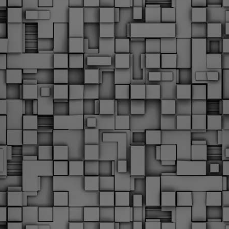
Φωτογραφικό ρεπορτάζ
εγάλες μέρες ζει ο "οργανισμός" της Δημοτικής Αστυνομίας!
α θυμίσουμε ότι κανονικές προσλήψεις στην Δημοτική
στυνομία έχουν να γίνουν από το 2010. Δεκαέξι ολόκληρα
ρόνια! Και βέβαια, ακόμη και με αυτές τις προσλήψεις, δεν
τάνουμε ούτε τα 2/3 των Δημοτικών Αστυνομικών που
πηρετούσαν το 2013 προ της κατάργησης της υπηρεσίας με
πόφαση του σημερινού πρωθυπουργού Κυριάκου Μητσοτάκη. Ας
ναι...
Δημοτική Αστυνομία Θεσσαλονίκης: Διμηνιαίος
AR
απολογισμός ελέγχων τήρησης νομοθεσίας
2
δεσποζόμενων Ζώων συντροφιάς
ον απολογισμό των δράσεων ελέγχου για τα ζώα συντροφιάς
ατά το δίμηνο Ιανουαρίου – Φεβρουαρίου 2026 παρουσιάζει η
ημοτική Αστυνομία Θεσσαλονίκης, με στόχο την προστασία των
ώων και την ομαλή συμβίωση στην πόλη.
ΣτΕ: Οριστική απόρριψη της επαναφοράς του 13ου
EB
και 14ου μισθού για τους δημοσίους υπαλλήλους
18