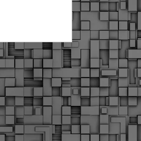
Διοικητικά πρόστιμα
ύψους 11.350€ σε
εργολάβους για
παραβάσεις σε έργα
Ο.Κ.Ω
Η Δημοτική Αστυνομία
Θεσσαλονίκης βεβαίωσε κατά
τις προηγούμενες ημέρες
πρόστιμα για 11 διοικητικές
παραβάσεις που έλαβαν
χώρα κατά τη διάρκεια
εργασιών από εργολαβικά
συνεργεία και οι οποίες
αφορούσαν εκτέλεση
εργασιών χωρίς νόμιμη
σήμανση και στην απόθεση
υλικών – εργαλείων εκτός του
προβλεπόμενου εργοταξίου.