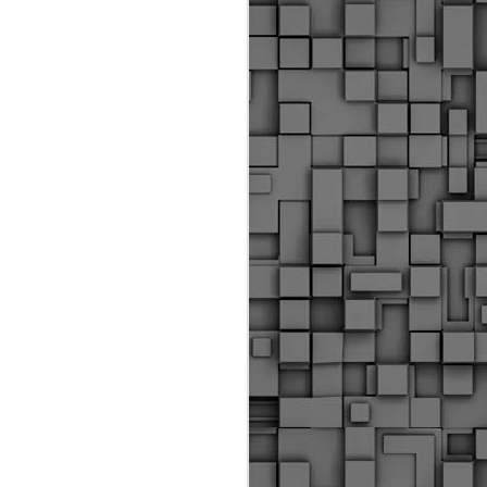
ύς αστυνομικούς, οι οποίοι έχουν
οβλεπόμενη εκπαίδευσή τους και
βουν καθήκοντα.
ιμασίας, ο Δήμος παρέλαβε τρία
 τα οποία θα χρησιμοποιούνται για
καθημερινές μετακινήσεις των
.
Δημοτική Αστυνομία
MAY
Θεσσαλονίκης:
25