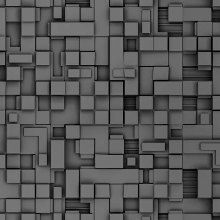
Μ
Ν
Α
χ
φ
υ
α
εί
M
Τ
κ
Δ
ζ
F