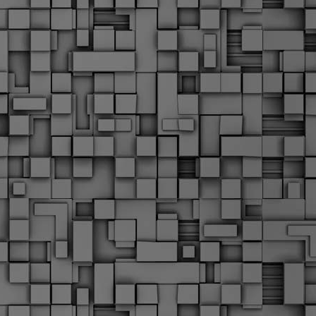
Σ
σ
φ
α
μ
φ
δ
M
Θ
ο
«
δ
ε
M