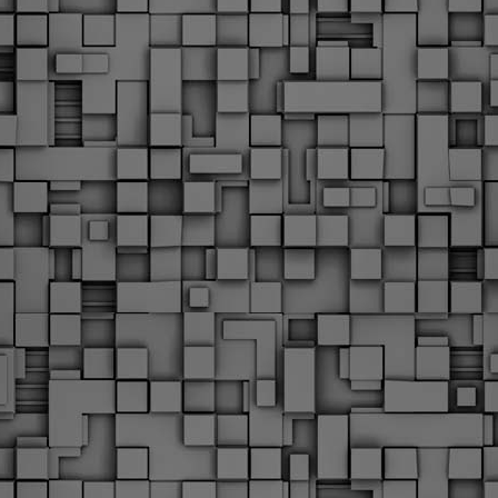
υνεχίζονται οι ορκωμοσίες των νέων Δημοτικών Αστυνομικών
ε δήμους της χώρας. Το Dimastin, αναζητεί σχετικό
ωτογραφικό υλικό στο διαδίκτυο και σας το παρουσιάζει σε
υτή την ανάρτηση. Επίσης, σας καλούμε, αν διαπιστώσετε ότι
ας έχουν "ξεφύγει" ορκωμοσίες, μπορείτε να στέλνετε το
ωτογραφικό τους υλικό στο dimasthes@gmail.gr ώστε να το
ημοσιεύουμε εδώ, άμεσα.
Θεσσαλονίκη: Ορκίστηκαν οι 75 νέοι δημοτικοί
AR
αστυνομικοί – Τι τους ζήτησε ο Αγγελούδης
18
Ενισχύεται το έργο της δημοτικής αστυνομίας στο δήμο
εσσαλονίκης καθώς το πρωί της Τετάρτης 18 Μαρτίου
ρκίστηκαν οι 75 νέοι δημοτικοί αστυνομικοί.
Με αυτούς, σε λίγους μήνες αποκτά ένα ισχυρό σώμα η
ημοτική αστυνομία. Θα είναι πιο κοντά στον πολίτη. Είχα την
υκαιρία να είμαι σήμερα στην ορκωμοσία τους.
Ξεκίνησαν εδώ και μια εβδομάδα οι αφίξεις των
AR
νεοπροσληφθέντων Δημοτικών Αστυνομικών στους
17
δήμους και οι ορκωμοσίες τους - Πλήρες