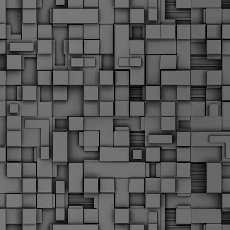
α
δ
α
Τ
ε
Π
ε
δ
F
►
F