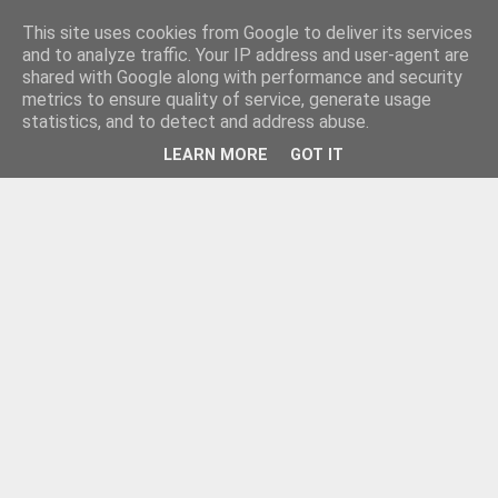
This site uses cookies from Google to deliver its services
and to analyze traffic. Your IP address and user-agent are
shared with Google along with performance and security
metrics to ensure quality of service, generate usage
statistics, and to detect and address abuse.
LEARN MORE
GOT IT