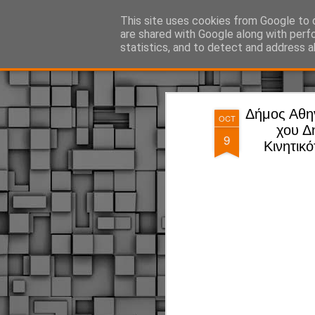
ΔΗΜΟΤΙΚΗ ΑΣΤΥΝΟΜΙΑ, τα νέα!
This site uses cookies from Google to d
are shared with Google along with perf
statistics, and to detect and address a
Magazine
Pages
Δήμος Αθην
OCT
χου Δ
9
Κινητικ