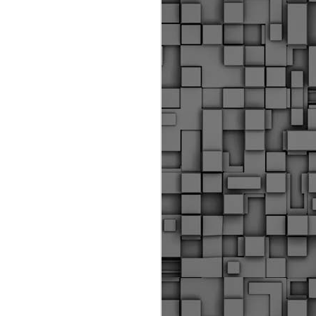
ύς αστυνομικούς, οι οποίοι έχουν
οβλεπόμενη εκπαίδευσή τους και
βουν καθήκοντα.
ιμασίας, ο Δήμος παρέλαβε τρία
 τα οποία θα χρησιμοποιούνται για
καθημερινές μετακινήσεις των
.
Δημοτική Αστυνομία
MAY
Θεσσαλονίκης:
25