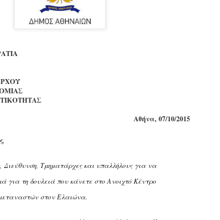
εκπαιδευμένους δημοτικο
ήδη ολοκληρώσει την πρ
είναι έτοιμοι να αναλά
Στο πλαίσιο της προετο
ΑΤΙΑ
ολοκαίνουργια σκούτερ,
τις περιπολίες και τις 
στελεχών της υπηρεσίας
ΑΡΧΟΥ
ΟΜΙΑΣ
ΗΤΙΚΟΤΗΤΑΣ
Αθήνα, 07/10/2015
ς,
, Διεύθυνση, Τμηματάρχες και υπαλλήλους για να
ά για τη δουλειά που κάνετε στο Ανοιχτό Κέντρο
μεταναστών στον Ελαιώνα.
Απολογισμός των
Δημοτική Αστυνομία
JUN
JUN
ελέγχων σε ιδιοκτήτες
Θεσσαλονίκης: Ένταση
4
4