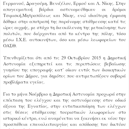
Γερμανού, Δραγούμη, Βενιζέλου, Ερμού και Λ. Νίκης. Στην
απογευματινή βάρδια αστυνομεύθηκαν οι δρόμοι
Τσιμισκή,Μητροπόλεως και Νίκης, ενώ ιδιαίτερη έμφαση
δόθηκε στην αποτροπή της παράνομης στάθμευσης κατά τις
ώρες αιχμής, με στόχο τη διευκόλυνση της μετακίνησης των
πολιτών, που διέρχονται από το κέντρο της πόλης, τόσο
μέσω Ι.Χ.Ε. αυτοκινήτων, όσο και μέσω λεωφορείων του
ΟΑΣΘ.
Υπενθυμίζεται ότι από τις 29 Οκτωβρίου 2015 η Δημοτική
Αστυνομία εξυπηρετεί και τις περιπτώσεις βεβαίωσης
γνησίου της υπογραφής κατ’ οίκον εντός των διοικητικών
ορίων του Δήμου, για δημότες που αντιμετωπίζουν σοβαρά
προβλήματα υγείας.
Για το μήνα Νοέμβριο η Δημοτική Αστυνομία προχωρά στην
επέκταση του ελέγχου και της αστυνόμευσης στον οδικό
άξονα της Εγνατίας, στην εντατικοποίηση των ελέγχων
στις θέσεις στάθμευσης τουριστικών λεωφορείων στο
ιστορικό κέντρο, ενώ αναμένεται να ξεκινήσει εκ νέου την
προσπάθεια επαναλειτουργίας και απόδοσης του δικτύου