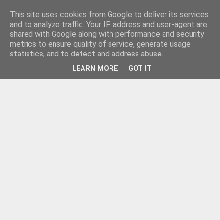
This site uses cookies from Google to deliver its services
and to analyze traffic. Your IP address and user-agent are
shared with Google along with performance and security
metrics to ensure quality of service, generate usage
statistics, and to detect and address abuse.
LEARN MORE
GOT IT