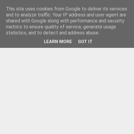
This site uses cookies from Google to deliver its services
and to analyze traffic. Your IP address and user-agent are
shared with Google along with performance and security
metrics to ensure quality of service, generate usage
statistics, and to detect and address abuse.
LEARN MORE
GOT IT