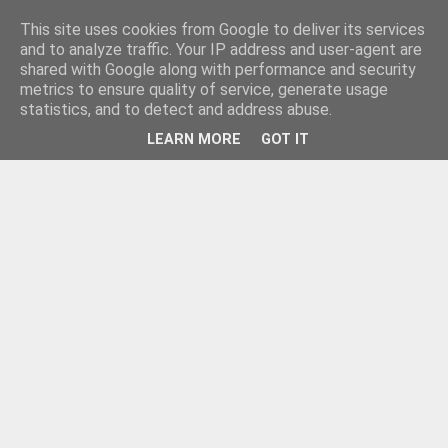
This site uses cookies from Google to deliver its services
and to analyze traffic. Your IP address and user-agent are
shared with Google along with performance and security
metrics to ensure quality of service, generate usage
statistics, and to detect and address abuse.
LEARN MORE
GOT IT