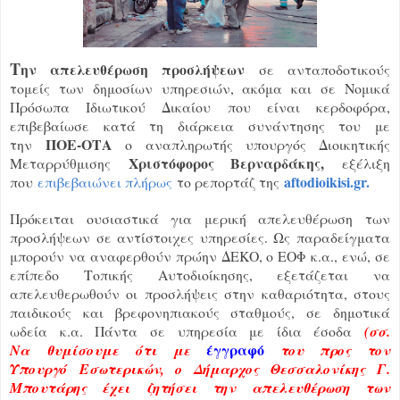
Τ
ην απελευθέρωση προσλήψεων
σε ανταποδοτικούς
τομείς των δημοσίων υπηρεσιών, ακόμα και σε Νομικά
Πρόσωπα Ιδιωτικού Δικαίου που είναι κερδοφόρα,
επιβεβαίωσε κατά τη διάρκεια συνάντησης του με
ΠΟΕ-ΟΤΑ
την
ο αναπληρωτής υπουργός Διοικητικής
Χριστόφορος Βερναρδάκης,
Μεταρρύθμισης
εξέλιξη
aftodioikisi.gr.
που
επιβεβαιώνει πλήρως
το ρεπορτάζ της
Πρόκειται ουσιαστικά για μερική απελευθέρωση των
προσλήψεων σε αντίστοιχες υπηρεσίες. Ως παραδείγματα
μπορούν να αναφερθούν πρώην ΔΕΚΟ, ο ΕΟΦ κ.α., ενώ, σε
επίπεδο Τοπικής Αυτοδιοίκησης, εξετάζεται να
απελευθερωθούν οι προσλήψεις στην καθαριότητα, στους
παιδικούς και βρεφονηπιακούς σταθμούς, σε δημοτικά
ωδεία κ.α. Πάντα σε υπηρεσία με ίδια έσοδα
(σσ.
έγγραφό
Να θυμίσουμε ότι με
του προς τον
Υπουργό Εσωτερικών, ο Δήμαρχος Θεσσαλονίκης Γ.
Μπουτάρης έχει ζητήσει την απελευθέρωση των