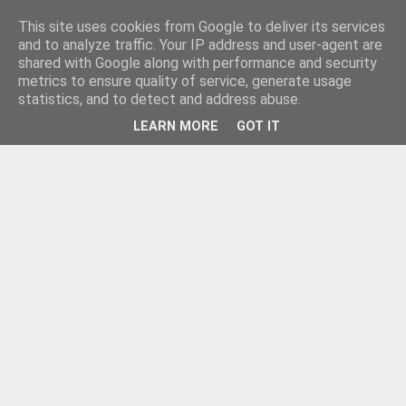
This site uses cookies from Google to deliver its services
and to analyze traffic. Your IP address and user-agent are
shared with Google along with performance and security
metrics to ensure quality of service, generate usage
statistics, and to detect and address abuse.
LEARN MORE
GOT IT