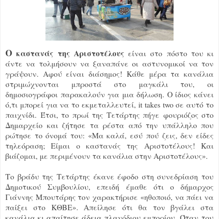
Ο
καστανάς της Αριστοτέλους
είναι στο πόστο του κι
άντε να τολμήσουν να ξαναπάνε οι αστυνομικοί να τον
γράψουν. Αφού είναι διάσημος! Κάθε μέρα τα κανάλια
στριμώχνονται μπροστά στο μαγκάλι του, οι
δημοσιογράφοι παρακαλούν για μια δήλωση. Ο ίδιος κάνει
ό,τι μπορεί για να το εκμεταλλευτεί, it takes two σε αυτό το
παιχνίδι. Έτσι, το πρωί της Τετάρτης πήγε φουριόζος στο
Δημαρχείο και ζήτησε τα ρέστα από την υπάλληλο που
ρώτησε το όνομά του: «Μα καλά, εσύ πού ζεις, δεν είδες
τηλεόραση; Είμαι ο καστανάς της Αριστοτέλους! Και
βιάζομαι, με περιμένουν τα κανάλια στην Αριστοτέλους».
Το βράδυ της Τετάρτης έκανε έφοδο στη συνεδρίαση του
Δημοτικού Συμβουλίου, επειδή έμαθε ότι ο δήμαρχος
Γιάννης Μπουτάρης τον χαρακτήρισε «ηθοποιό, να πάει να
παίξει στο ΚΘΒΕ». Απείλησε ότι θα τον βγάλει στα
κανάλια κι απαίτησε άδεια πλανόδιου εμπορίου. Όταν του