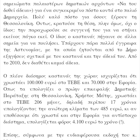
σημειώματα παλαιοτέρων δημοτικών αρχόντων «Να του
δοθεί άδεια») για ένα συγκεκριμένο πόστο κοντά στο παλιό
Δημαρχείο. Πολύ καλό πόστο για όσους ξέρουν τη
Θεσσαλονίκη. Οντως, κρατούσε τη θέση, πλην όμως, όχι ο
ίδιος: την παραχωρούσε σε συγγενή του για να στήνει
εκείνος πάγκο εκεί. Ο ίδιος ο καστανάς πήγαινε σε άλλα
σημεία για να πουλήσει. Υπάρχουν πάρα πολλά έγγραφα
της Αστυνομίας, με τα οποία ζητούνται από το Δήμο
εξηγήσεις σχετικά με τον καστανά και την άδειά του. Από
το 2010, δεν διαθέτει καμιά άδεια.
Ο πλέον διάσημος καστανάς της χώρας ισχυρίζεται ότι
χρωστάει 100.000 ευρώ στο ΤΕΒΕ και 70.000 στην Εφορία.
Οπως τα υπολογίζει ο πρώην επικεφαλής Δημοτικής
Παράταξης στη Θεσσαλονίκη, Χρήστος Μάτης, χρωστάει
στο ΤΕΒΕ 206 μήνες, δηλαδή περίπου 17 χρόνια
υπολογίζοντας την ανώτερη κλίματα των 485 ευρώ, κι αν
υποθέσουμε ότι χρωστά και στην Εφορία για αντίστοιχο
διάστημα, υπολογίζεται φόρος 4.100 ευρώ το χρόνο (!).
Επίσης, σύμφωνα με την ενδιαφέρουσα εκδοχή του κ.