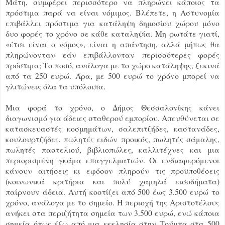
Μάτη, συμφέρει περισσότερο να πληρώνει κάποιος τα
πρόστιμα παρά να είναι νόμιμος. Βλέπετε, η Αστυνομία
επιβάλλει πρόστιμα για κατάληψη δημοσίου χώρου μόνο
δυο φορές το χρόνο σε κάθε καταληψία. Μη ρωτάτε γιατί,
«έτσι είναι ο νόμος», είναι η απάντηση, αλλά μήπως θα
πληρώνονταν εάν επιβάλλονταν περισσότερες φορές
πρόστιμα; Το ποσό, ανάλογα με το χώρο κατάληψης, ξεκινά
από τα 250 ευρώ. Άρα, με 500 ευρώ το χρόνο μπορεί να
γλιτώνεις όλα τα υπόλοιπα.
Μια φορά το χρόνο, ο Δήμος Θεσσαλονίκης κάνει
διαγωνισμό για άδειες σταθερού εμπορίου. Απευθύνεται σε
κατασκευαστές κοσμημάτων, σαλεπιτζήδες, καστανάδες,
κουλουρτζήδες, πωλητές ειδών προικός, πωλητές σάμαλης,
πωλητές παστελιού, βιβλιοπώλες, καλλιτέχνες και μια
περιορισμένη γκάμα επαγγελματιών. Οι ενδιαφερόμενοι
κάνουν αιτήσεις κι εφόσον πληρούν τις προϋποθέσεις
(κοινωνικά κριτήρια και πολύ χαμηλά εισοδήματα)
παίρνουν άδεια. Αυτή κοστίζει από 500 έως 3.500 ευρώ το
χρόνο, ανάλογα με το σημείο. Η περιοχή της Αριστοτέλους
ανήκει στα περιζήτητα σημεία των 3.500 ευρώ, ενώ κάποια
σημεία όπως έξω από μια εκκλησία στην Τούμπα στα 500