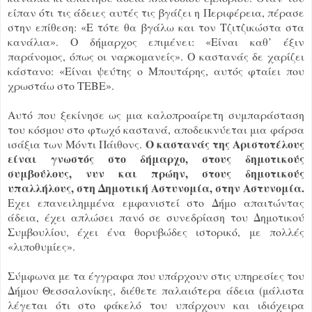
είπαν ότι τις άδειες αυτές τις βγάζει η Περιφέρεια, πέρασε
στην επίθεση: «Ε τότε θα βγάλω και τον Τζιτζικώστα στα
κανάλια». Ο δήμαρχος επιμένει: «Είναι καθ’ έξιν
παράνομος, όπως οι ναρκομανείς». Ο καστανάς δε χαρίζει
κάστανο: «Είναι ψεύτης ο Μπουτάρης, αυτός φταίει που
χρωστάω στο ΤΕΒΕ».
Αυτό που ξεκίνησε ως μια καλοπροαίρετη συμπαράσταση
του κόσμου στο φτωχό καστανά, αποδεικνύεται μια φάρσα
Ο καστανάς της Αριστοτέλους
ισάξια των Μόντι Πάιθονς.
είναι γνωστός στο δήμαρχο, στους δημοτικούς
συμβούλους, νυν και πρώην, στους δημοτικούς
υπαλλήλους, στη Δημοτική Αστυνομία, στην Αστυνομία.
Εχει επανειλημμένα εμφανιστεί στο Δήμο απαιτώντας
άδεια, έχει απλώσει πανό σε συνεδρίαση του Δημοτικού
Συμβουλίου, έχει ένα θορυβώδες ιστορικό, με πολλές
«λιποθυμίες».
Σύμφωνα με τα έγγραφα που υπάρχουν στις υπηρεσίες του
Δήμου Θεσσαλονίκης, διέθετε παλαιότερα άδεια (μάλιστα
λέγεται ότι στο φάκελό του υπάρχουν και ιδιόχειρα