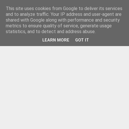
This site uses cookies from Google to deliver its services
and to analyze traffic. Your IP address and user-agent are
shared with Google along with performance and security
metrics to ensure quality of service, generate usage
statistics, and to detect and address abuse.
LEARN MORE
GOT IT