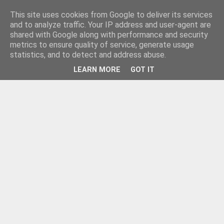
This site uses cookies from Google to deliver its services
and to analyze traffic. Your IP address and user-agent are
shared with Google along with performance and security
metrics to ensure quality of service, generate usage
statistics, and to detect and address abuse.
LEARN MORE
GOT IT