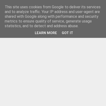
This site uses cookies from Google to deliver its services
and to analyze traffic. Your IP address and user-agent are
shared with Google along with performance and security
metrics to ensure quality of service, generate usage
statistics, and to detect and address abuse.
LEARN MORE
GOT IT