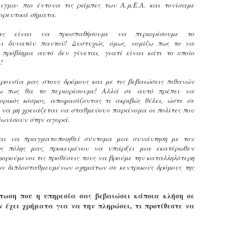
Φωτογραφικό ρεπορτάζ
γμα- πιο έντονα τις ράμπες των Α.μ.Ε.Α. και τονίσαμε
ορευτικά σήματα.
εγάλες μέρες ζει ο "οργανισμός" της Δημοτικής Αστυνομίας!
α θυμίσουμε ότι κανονικές προσλήψεις στην Δημοτική
ας είναι να προσπαθήσουμε να περιορίσουμε το
στυνομία έχουν να γίνουν από το 2010. Δεκαέξι ολόκληρα
ει δυνατόν παντού! Δυστυχώς, όμως, νομίζω πως το να
ρόνια! Και βέβαια, ακόμη και με αυτές τις προσλήψεις, δεν
 πρόβλημα αυτό δεν γίνεται, γιατί είναι κάτι το οποίο
τάνουμε ούτε τα 2/3 των Δημοτικών Αστυνομικών που
!
πηρετούσαν το 2013 προ της κατάργησης της υπηρεσίας με
πόφαση του σημερινού πρωθυπουργού Κυριάκου Μητσοτάκη. Ας
αρουσία μας στους δρόμους και με τις βεβαιώσεις πιθανών
ναι...
ω πως θα το περιορίσουμε! Αλλά σε αυτό πρέπει να
Δημοτική Αστυνομία Θεσσαλονίκης: Διμηνιαίος
AR
απολογισμός ελέγχων τήρησης νομοθεσίας
ορικός κόσμος, αποφασίζοντας τι ακριβώς θέλει, ώστε σε
2
δεσποζόμενων Ζώων συντροφιάς
 να μη χρειάζεται να σταθμεύουν παράνομα οι πολίτες που
ψωνίσουν στην αγορά.
ον απολογισμό των δράσεων ελέγχου για τα ζώα συντροφιάς
ατά το δίμηνο Ιανουαρίου – Φεβρουαρίου 2026 παρουσιάζει η
αι να πραγματοποιηθεί σύντομα μια συνάντηση με τον
ημοτική Αστυνομία Θεσσαλονίκης, με στόχο την προστασία των
ης πόλης μας, προκειμένου να υπάρξει μια εκατέρωθεν
ώων και την ομαλή συμβίωση στην πόλη.
φορούμενοι τις προθέσεις τους να βρούμε την καταλληλότερη
ων διπλοσταθμευμένων οχημάτων σε κεντρικούς δρόμους της
τωση που η υπηρεσία σας βεβαιώσει κάποια κλήση σε
ν έχει χρήματα για να την πληρώσει, τι προτίθεστε να
ΣτΕ: Οριστική απόρριψη της επαναφοράς του 13ου
EB
και 14ου μισθού για τους δημοσίους υπαλλήλους
18