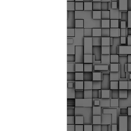
Διοικητικά πρόστιμα
ύψους 11.350€ σε
εργολάβους για
παραβάσεις σε έργα
Ο.Κ.Ω
Η Δημοτική Αστυνομία
Θεσσαλονίκης βεβαίωσε κατά
τις προηγούμενες ημέρες
πρόστιμα για 11 διοικητικές
παραβάσεις που έλαβαν
χώρα κατά τη διάρκεια
εργασιών από εργολαβικά
συνεργεία και οι οποίες
αφορούσαν εκτέλεση
εργασιών χωρίς νόμιμη
σήμανση και στην απόθεση
υλικών – εργαλείων εκτός του
προβλεπόμενου εργοταξίου.