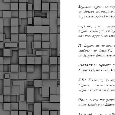
Σήμερα, έχουν επιστρ
υπόλοιποι παραμένου
είχε καταργηθεί η συγ
Σ
ε
Βεβαίως, για το γεγο
Δ
Δήμου, καθώς το ενδεχ
α
και των αρμόδιων υπο
Π
Δ
M
Ως Δήμος, με το που
αμέσως το έπραξε! 
υπάρχουν Δήμοι που δ
Δ
Αρκούν τ
ΙΟΝΙΑΝΕΤ:
τ
Δημοτική Αστυνομία
έ
Κ.Ε.:
Κατά τη γνώμη 
Δήμους, το μόνο που μ
νόμο, να επιστρέψουν
Όμως, είναι προφανέ
M
ένας τεράστιος Δήμος
Σε αυτό, όμως, που θ