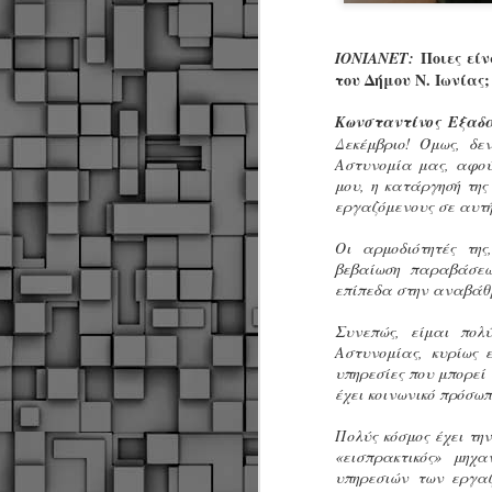
Ποιες είν
ΙΟΝΙΑΝΕΤ:
του Δήμου Ν. Ιωνίας;
Κωνσταντίνος Εξαδά
Δεκέμβριο! Όμως, δε
Αστυνομία μας, αφού
μου, η κατάργησή τη
εργαζόμενους σε αυτή
Οι αρμοδιότητές της
βεβαίωση παραβάσεων
επίπεδα στην αναβάθμι
Συνεπώς, είμαι πολ
Αστυνομίας, κυρίως ε
υπηρεσίες που μπορεί 
έχει κοινωνικό πρόσωπ
Πολύς κόσμος έχει τη
«εισπρακτικός» μηχ
Δήμος Κοζάνης :
JUN
υπηρεσιών των εργαζ
Αναμνηστικά
7