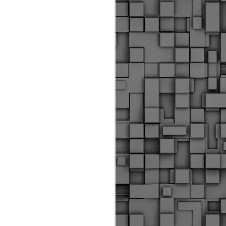
ύς αστυνομικούς, οι οποίοι έχουν
οβλεπόμενη εκπαίδευσή τους και
βουν καθήκοντα.
ιμασίας, ο Δήμος παρέλαβε τρία
 τα οποία θα χρησιμοποιούνται για
καθημερινές μετακινήσεις των
.
Δημοτική Αστυνομία
MAY
Θεσσαλονίκης:
25