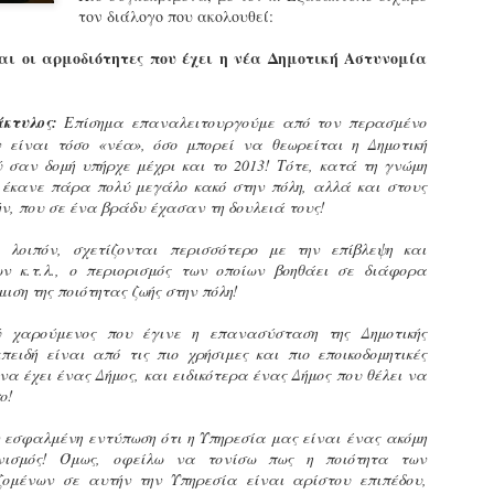
εκπαιδευμένους δημοτικο
τον διάλογο που ακολουθεί:
ήδη ολοκληρώσει την πρ
είναι έτοιμοι να αναλά
αι οι αρμοδιότητες που έχει η νέα Δημοτική Αστυνομία
Στο πλαίσιο της προετο
ολοκαίνουργια σκούτερ,
κτυλος:
Επίσημα επαναλειτουργούμε από τον περασμένο
τις περιπολίες και τις 
ν είναι τόσο «νέα», όσο μπορεί να θεωρείται η Δημοτική
στελεχών της υπηρεσίας
 σαν δομή υπήρχε μέχρι και το 2013! Τότε, κατά τη γνώμη
ς έκανε πάρα πολύ μεγάλο κακό στην πόλη, αλλά και στους
ν, που σε ένα βράδυ έχασαν τη δουλειά τους!
, λοιπόν, σχετίζονται περισσότερο με την επίβλεψη και
 κ.τ.λ., ο περιορισμός των οποίων βοηθάει σε διάφορα
ση της ποιότητας ζωής στην πόλη!
ύ χαρούμενος που έγινε η επανασύσταση της Δημοτικής
πειδή είναι από τις πιο χρήσιμες και πιο εποικοδομητικές
να έχει ένας Δήμος, και ειδικότερα ένας Δήμος που θέλει να
ο!
ν εσφαλμένη εντύπωση ότι η Υπηρεσία μας είναι ένας ακόμη
ανισμός! Όμως, οφείλω να τονίσω πως η ποιότητα των
Απολογισμός των
Δημοτική Αστυνομία
JUN
JUN
ομένων σε αυτήν την Υπηρεσία είναι αρίστου επιπέδου,
ελέγχων σε ιδιοκτήτες
Θεσσαλονίκης: Ένταση
4
4