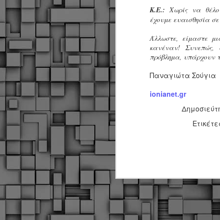
Κ.Ε.:
Χωρίς να θέλο
α
δ
έχουμε ευαισθησία σε 
α
Άλλωστε, είμαστε μι
Τ
κανέναν! Συνεπώς, 
ε
πρόβλημα, υπάρχουν τ
Π
Παναγιώτα Σούγια
ε
δ
ionianet.gr
F
Δημοσιεύτ
►
Ετικέτε
F