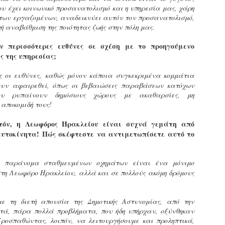
υνεχίζονται οι ορκωμοσίες των νέων Δημοτικών Αστυνομικών
μου έχει κοινωνικό προσανατολισμό και η υπηρεσία μας, χάρη
ε δήμους της χώρας. Το Dimastin, αναζητεί σχετικό
 των εργαζομένων, αναδεικνύει αυτόν τον προσανατολισμό,
ωτογραφικό υλικό στο διαδίκτυο και σας το παρουσιάζει σε
ή αναβάθμιση της ποιότητας ζωής στην πόλη μας.
υτή την ανάρτηση. Επίσης, σας καλούμε, αν διαπιστώσετε ότι
ας έχουν "ξεφύγει" ορκωμοσίες, μπορείτε να στέλνετε το
 περισσότερες ευθύνες σε σχέση με το προηγούμενο
ωτογραφικό τους υλικό στο dimasthes@gmail.gr ώστε να το
ς της υπηρεσίας;
ημοσιεύουμε εδώ, άμεσα.
ς οι ευθύνες, καθώς μόνον κάποια συγκεκριμένα κομμάτια
ουν αφαιρεθεί, όπως οι βεβαιώσεις παραβάσεων κατόχων
Θεσσαλονίκη: Ορκίστηκαν οι 75 νέοι δημοτικοί
AR
ου ρυπαίνουν δημόσιους χώρους με ακαθαρσίες, μη
αστυνομικοί – Τι τους ζήτησε ο Αγγελούδης
18
 αποκομιδή τους!
Ενισχύεται το έργο της δημοτικής αστυνομίας στο δήμο
εσσαλονίκης καθώς το πρωί της Τετάρτης 18 Μαρτίου
όν, η Λεωφόρος Ηρακλείου είναι συχνά γεμάτη από
ρκίστηκαν οι 75 νέοι δημοτικοί αστυνομικοί.
υτοκίνητα! Πώς σκέφτεστε να αντιμετωπίσετε αυτό το
Με αυτούς, σε λίγους μήνες αποκτά ένα ισχυρό σώμα η
ημοτική αστυνομία. Θα είναι πιο κοντά στον πολίτη. Είχα την
ά παράνομα σταθμευμένων οχημάτων είναι ένα μόνιμο
υκαιρία να είμαι σήμερα στην ορκωμοσία τους.
στη Λεωφόρο Ηρακλείου, αλλά και σε πολλούς ακόμη δρόμους
ε τη διετή απουσία της Δημοτικής Αστυνομίας, από την
Ξεκίνησαν εδώ και μια εβδομάδα οι αφίξεις των
AR
νεοπροσληφθέντων Δημοτικών Αστυνομικών στους
ετά, πάρα πολλά προβλήματα, που ήδη υπήρχαν, οξύνθηκαν
17
δήμους και οι ορκωμοσίες τους - Πλήρες
Προσπαθώντας, λοιπόν, να λειτουργήσουμε και προληπτικά,