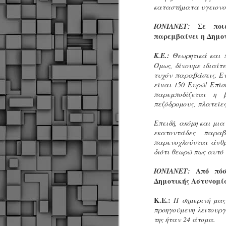
α
καταστήματα υγειονο
α
α
Σε ποιε
ΙΟΝΙΑΝΕΤ:
παρεμβαίνει η Δημο
Μ
π
Κ.Ε.:
Θεωρητικά και 
ε
Όμως, δίνουμε ιδιαίτ
Κ
τυχόν παραβάσεις. Εν
A
είναι 150 Ευρώ! Επίσ
παρεμποδίζεται η 
πεζόδρομους, πλατείε
Δ
μ
Επειδή, ακόμη και μια
δ
εκατοντάδες παραβ
παρενοχλούνται άνθρ
Μ
διότι θεωρώ πως αυτό 
λ
«
Από πόσα
ΙΟΝΙΑΝΕΤ:
Σ
Δημοτικής Αστυνομί
σ
ε
M
Κ.Ε.:
Η σημερινή μας
μ
προηγούμενη λειτουργ
της ήταν 24 άτομα.