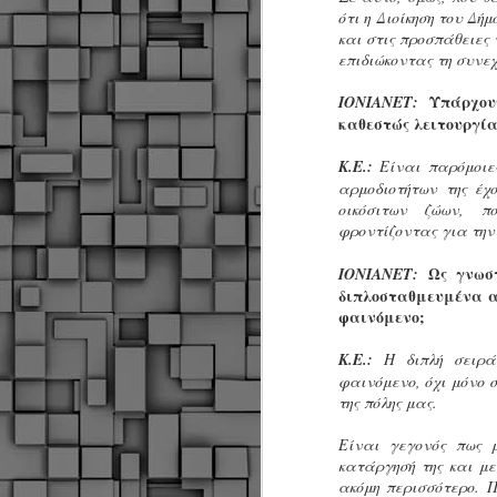
Σ
ότι η Διοίκηση του Δή
σ
και στις προσπάθειες
φ
επιδιώκοντας τη συνεχ
α
μ
Υπάρχουν
ΙΟΝΙΑΝΕΤ:
φ
καθεστώς λειτουργία
δ
Κ.Ε.:
Είναι παρόμοιε
αρμοδιοτήτων της έχ
M
οικόσιτων ζώων, π
φροντίζοντας για την
Θ
Ως γνωστ
ΙΟΝΙΑΝΕΤ:
ο
διπλοσταθμευμένα α
φαινόμενο;
«
δ
Κ.Ε.:
Η διπλή σειρ
ε
φαινόμενο, όχι μόνο 
της πόλης μας.
Είναι γεγονός πως μ
M
κατάργησή της και μ
ακόμη περισσότερο. 