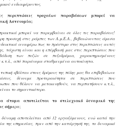
φέρεται να αντέδρασε
σύμφωνα με τις διατάξεις του
ύξησε κατά 1,36% τις θέσεις στάθμευσης για άτομα με
μικού ενδιαφέροντος,
έντονα στην παρουσία των
Ν. 4830/2021.
ναπηρία. Δεκαεπτά εγκαταλελειμμένα οχήματα
ελεγκτών, με αποτέλεσμα να
πομακρύνθηκαν μέσα σε τρεις μήνες από τους δρόμους.
ς περιπτώσεις τροχαίων παραβάσεων μπορεί να
δημιουργηθεί ένταση στο
τική Αστυνομία;
σημείο.
ε σταθερά βήματα και προσήλωση στο όραμα για μια πόλη
ιο ανθρώπινη, λειτουργική και δίκαιη, ο Δήμος Σερρών
πρακτικά μπορεί να παρεμβαίνει σε όλες τις παραβάσεις!
πιταχύνει την υλοποίηση του Σχεδίου Βιώσιμης Αστικής
ερη προσοχή στις ράμπες των Α.μ.Ε.Α., βεβαιώνοντας άμεσα
ινητικότητας (ΣΒΑΚ).
δεικτικά αναφέρω πως το πρόστιμο στις περιπτώσεις αυτές
Δημοτική Αστυνομία Σερρών : Αυτόφορη διαδικασία
PR
ης, τάχιστη είναι και η επέμβασή μας στις περιπτώσεις που
και Διοικητικό πρόστιμο 3.000€ σε πολίτη για
8
βάδιση των πεζών σε πεζοδρόμια, χαρακτηρισμένους
παράνομες κοπές δέντρων στην περιοχή Καλλιθέα
ς κ.τ.λ., από παράνομα σταθμευμένα αυτοκίνητα.
ημοτική Αστυνομία και Τμήμα Πρασίνου του Δήμου Σερρών
ετά από καταγγελία εντόπισαν άνδρα να κόβει παράνομα
 τυπική «βόλτα» στους δρόμους της πόλης μας θα επιβεβαίωνε
έντρα στην Καλλιθέα
άσεις, δίνουμε προτεραιότητα σε περιπτώσεις που
ωποι που θέλουν να μετακινηθούν, να περπατήσουν κ.τ.λ.,
ε αποφασιστικότητα και άμεσα αντανακλαστικά
είναι το σημαντικότερο.
ειτούργησαν οι υπηρεσίες του Δήμου Σερρών, βάζοντας
φρένο» σε περιστατικό καταστροφής αστικού πρασίνου.
 άτομα αποτελείται το στελεχιακό δυναμικό της
υγκεκριμένα, την Τρίτη 7 Απριλίου 2026, μετά από αξιοποίηση
ας σήμε
ρα;
χετικής καταγγελίας, πραγματοποιήθηκε συντονισμένη
Εγκύκλιος ΥΠ.ΕΣ. με θέμα: «Παροχή οδηγιών
πιχείρηση από το Τμήμα Δημοτικής Αστυνομίας σε συνεργασία
AR
 δύναμη αποτελείται από 12 εργαζόμενους, ενώ κατά την
αναφορικά με το πρόγραμμα εισαγωγικής
ε το Τμήμα Πρασίνου του Δήμου Σερρών.
29
ία της υπηρεσίας, πριν από την κατάργησή της, το δυναμικό
εκπαίδευσης των διορισθέντος Δημοτικών
Αστυνομικών της προκήρυξης 1K/2024» - Στα