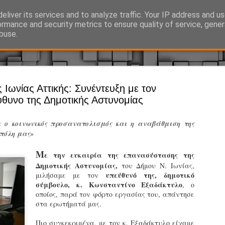
eliver its services and to analyze traffic. Your IP address and u
Ό, τι συμβαίνει γύρω από τη Δημοτική Αστυνομία, την τοπική αυτ
ormance and security metrics to ensure quality of service, gene
buse.
Άργος - Δη
 Ιωνίας Αττικής: Συνέντευξη με τον
JUL
θυνο της Δημοτικής Αστυνομίας
Με σκούτε
29
προσωπικό
 ο κοινωνικός προσανατολισμός και η αναβάθμιση της
αρμοδιότη
 πόλη μας»
Ξεκινά επίσημα η λειτο
Μ
ε την ευκαιρία της επανασύστασης της
Η Δημοτική Αστυνομία σ
Δημοτικής Αστυνομίας,
του Δήμου Ν. Ιωνίας,
καθώς από την 1η Αυγού
υπεύθυνό της, δημοτικό
μιλήσαμε με τον
επιχειρησιακή λειτουργ
σύμβουλο, κ. Κωνσταντίνο Εξαδάκτυλο
, ο
παρουσία του Δήμου στου
οποίος, παρά τον φόρτο εργασίας του, απάντησε
χώρους.
στα ερωτήματά μας.
Η νέα υπηρεσία θα στε
Πιο συγκεκριμένα, με τον κ. Εξαδάκτυλο είχαμε