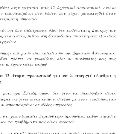
τμήματα δοκιμων Αστυφυλάκων Νάουσας, Γρεβενων
έψει στην εργασία τους 12 Δημοτικοί Αστυνομικοί, ενώ οι
και Μουζακίου το 2ο μέρος της Θεωρητικής
ν αποσπασμένοι στις θέσεις που είχαν μετακινηθεί όταν
εκπαίδευσης 4/5 - 31/5
κεκριμένη υπηρεσία.
τη έκδοση εγκυκλιου οδηγιών σχετικά με το χρονοδιάγραμμα
κπαίδευσης (θεωρητικής και πρακτικής) των νεοδιορισθέντων
νός ότι δεν επέστρεψαν όλοι δεν ευθύνεται η Διοίκηση του
.Α. της προκήρυξης 1Κ/2024, προχώρησε Τμήμα Εποπτείας
όμενο αυτό εμπίπτει στη δικαιοδοσία της κεντρικής εξουσίας
νθρωπίνου Δυναμικού Δημοτικής Αστυνομίας, της Δ/νσης
υργείων.
ροσωπικού Τοπ. Αυτοδιοίκησης, της Γενικής Γραμματείας
ημόσιας Διοίκησης του Υπ. Εσωτερικών.
Δημοσιέυθηκε στο ΦΕΚ Β' 1682/26-03-2026 η
AR
 υπήρξε απόφαση επανασύστασης της Δημοτικής Αστυνομίας,
Απόφαση 16458 με θέμα;: «Εισαγωγική Εκπαίδευση -
27
Και πρέπει να γνωρίζουν όλοι οι συνδημότες μας πως
Επιμόρφωση του ειδικού ένστολου προσωπικού της
εν το έχουν κάνει ακόμη!
δημοτικής αστυνομίας»
ημοσιεύθηκε στο ΦΕΚ Β' 1682/26-03-2026 η Aπόφαση 16458 με
α 12 άτομα προσωπικού για να λειτουργεί εύρυθμα η
ίτλο: «Εισαγωγική Εκπαίδευση - Επιμόρφωση του ειδικού
;
νστολου προσωπικού της δημοτικής αστυνομίας».
μου, όχι! Επειδή, όμως, δεν γίνονται προσλήψεις στους
πορεί να γίνει είναι κάποια στιγμή, με έναν τροποποιητικό
 οι αποσπασμένοι σε άλλες υπηρεσίες.
ς ότι χρειαζόμαστε περισσότερο προσωπικό, καθώς είμαστε
Φωτορεπορτάζ από τις ορκωμοσίες των
AR
 και τα προβλήματά μας είναι αρκετά!
νεοπροσληφθέντων Δημοτιοκών Αστυνομικών
19
(ανανεώνεται συνεχώς)
έλω να σταθώ περισσότερο και να τονίσω είναι το γεγονός