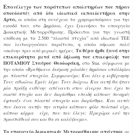
Ε
πανέλεγχο των παράτυπων απολυτηρίων που πήραν
σπουδαστές από δύο ιδιωτικά εκπαιδευτήρια στην
Άρτα,
οι οποίοι στη συνέχεια τα χρησιμοποίησαν για την
εισοδό τους στο Δημόσιο, έχει ξεκινήσει το υπουργείο
Διοικητικής Μεταρρύθμισης. Πρόκειται για την γνωστή
υπόθεση με τα 2.500 “πλαστά πτυχία” από ιδιωτικά ΤΕΕ
που λειτουργούσαν παράτυπα, η οποία σήκωσε πολύ
Το θέμα ήρθε ξανά στην
«σκόνη» πριν από μερικές ημέρες.
επικαιρότητα μετά από δήλωση του επικεφαλής του
ΠΟΤΑΜΙΟΥ Σταύρου Θεοδωράκη,
στο Star, σύμφωνα με
την οποία
«
Βρεθήκανε δυόμιση χιλιάδες δημόσιοι υπάλληλοι
με πλαστά στοιχεία. Συμφωνούμε; Και λέει η κυβέρνηση:
Τους αθωώνω. Εμείς λέμε: Τους διώχνω. Και αυτή θα ήταν
μία πράξη ευθύνης απέναντι στον άνεργο που έχει το
σωστό πτυχίο και δεν διορίσθηκε επειδή κάποιος πονηρός
έφτιαξε ένα πλαστό στοιχείο και διορίσθηκε. Και αυτός
που έκανε αυτήν την ατιμία κάποιον φίλο πολιτικό είχε,
κάποιο κόμμα είχε, που του έλεγε: Προχώρα εσύ την
προσπάθειά σου και θα σε καλύψουμε»
.
Το υπουργείο Διοικητικής Μεταρρύθμισης απάντησε
σε