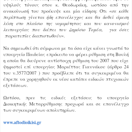
υψηλούς τόνους στον κ. Θεοδωράκη, ωστόσο από την
ανακοίνωσή του προέκυψε και μία είδηση: Ότι
«σε κάθε
περίπτωση γίνεται ήδη επανέλεγχος και θα δοθεί άμεση
λύση στο πλαίσιο της νομιμότητας και του κανονισμού
λειτουργίας που διέπει τον Δημόσιο Τομέα, για όσες
παρατυπίες διαπιστωθούν»
.
Να σημειωθεί ότι σύμφωνα με τα όσα είχε κάνει γνωστά το
υπουργείο Παιδείας επρόκειτο να φέρει ρύθμιση στη Βουλή
η οποία θα διεύρυνε αντίστοιχη ρύθμιση του 2007 που είχε
ψηφιστεί επί υπουργίας Μαριέττας Γιαννάκου (άρθρο 24
του ν.3577/2007 ) που προέβλεπε ότι τα συγκεκριμένα θα
έπρεπε να χορηγηθούν εκ νέου κατόπιν ειδικών πτυχιακών
εξετάσεων.
Ωστόσο, πριν τις ειδικές εξετάσεις το υπουργείο
Διοικητικής Μεταρρύθμισης προχωρά και σε επανέλεγχο
των συγκεκριμένων απολυτηρίων.
www.aftodioikisi.gr