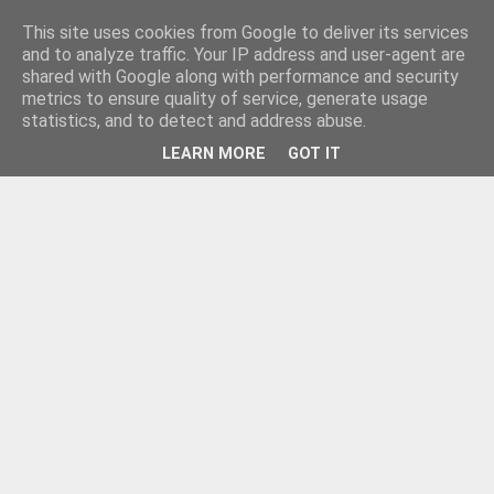
This site uses cookies from Google to deliver its services
and to analyze traffic. Your IP address and user-agent are
shared with Google along with performance and security
metrics to ensure quality of service, generate usage
statistics, and to detect and address abuse.
LEARN MORE
GOT IT