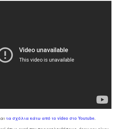
εκπαιδευμένους δημοτικο
ήδη ολοκληρώσει την πρ
είναι έτοιμοι να αναλά
Στο πλαίσιο της προετο
ολοκαίνουργια σκούτερ,
τις περιπολίες και τις 
στελεχών της υπηρεσίας
και
τα σχόλια κάτω από το video στο Youtube
.
Απολογισμός των
Δημοτική Αστυνομία
JUN
JUN
ελέγχων σε ιδιοκτήτες
Θεσσαλονίκης: Ένταση
4
4