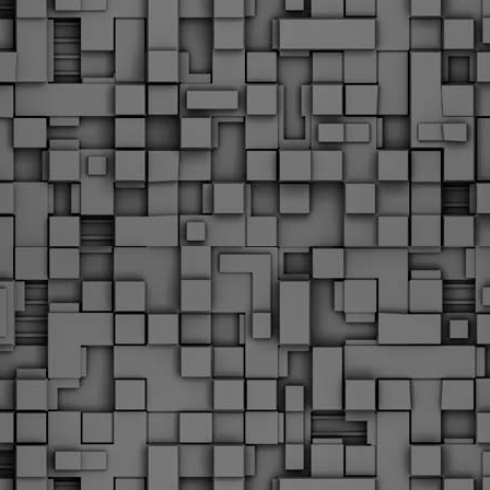
Με την απόφαση αυτή, το ΣτΕ απορρίπτει οριστικά τις
ξιώσεις των δημοσίων υπαλλήλων για επαναφορά των
ώρων, επικυρώνοντας την τρέχουσα κατάσταση παρά τις
ντιδράσεις της ΑΔΕΔΥ
ο ΣτΕ απέρριψε οριστικά την προσφυγή της ΑΔΕΔΥ και ενός
κπαιδευτικού για την επαναφορά των δώρων Χριστουγέννων,
άσχα και θερινής άδειας (13ος και 14ος μισθός) στους
ργαζόμενους του δημόσιου τομέα, κλείνοντας μια μακρά
ιαμάχη δεκαετιών που αφορούσε τις μνημονιακές περικοπές.
Εγγύκλιος ΥΠ.ΕΣ: Προκήρυξη 1Κ/2024 -
EB
Γνωστοποίηση έκδοσης οριστικών αποτελεσμάτων –
4
Παροχή οδηγιών.
 Δείτε/κατεβάστε την πολυαναμενόμενη εγκύκλιο του Υπ.
Με διαρροή 2 μέρες πριν την στάση εργασίας
EB
ενημερώνει το ΣτΕ για την απόρριψη της επαναφοράς
1