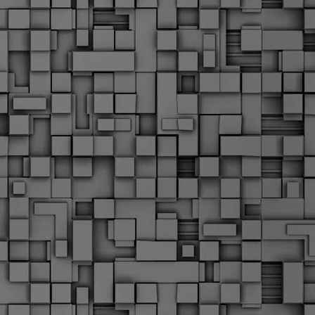
Σ
σ
φ
α
μ
φ
δ
M
Θ
ο
«
δ
ε
M