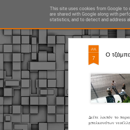
ΔΗΜΟΤΙΚΗ ΑΣΤΥΝΟΜΙΑ, τα νέα!
This site uses cookies from Google to d
are shared with Google along with perf
statistics, and to detect and address a
Magazine
Pages
JUL
Ο τζάμπα
7
Δείτε λοιπόν το παρ
μπαλκονάτων νεοέλλην