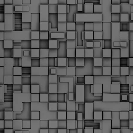
Φωτογραφικό ρεπορτάζ
εγάλες μέρες ζει ο "οργανισμός" της Δημοτικής Αστυνομίας!
α θυμίσουμε ότι κανονικές προσλήψεις στην Δημοτική
στυνομία έχουν να γίνουν από το 2010. Δεκαέξι ολόκληρα
ρόνια! Και βέβαια, ακόμη και με αυτές τις προσλήψεις, δεν
τάνουμε ούτε τα 2/3 των Δημοτικών Αστυνομικών που
πηρετούσαν το 2013 προ της κατάργησης της υπηρεσίας με
πόφαση του σημερινού πρωθυπουργού Κυριάκου Μητσοτάκη. Ας
ναι...
Δημοτική Αστυνομία Θεσσαλονίκης: Διμηνιαίος
AR
απολογισμός ελέγχων τήρησης νομοθεσίας
2
δεσποζόμενων Ζώων συντροφιάς
ον απολογισμό των δράσεων ελέγχου για τα ζώα συντροφιάς
ατά το δίμηνο Ιανουαρίου – Φεβρουαρίου 2026 παρουσιάζει η
ημοτική Αστυνομία Θεσσαλονίκης, με στόχο την προστασία των
ώων και την ομαλή συμβίωση στην πόλη.
ΣτΕ: Οριστική απόρριψη της επαναφοράς του 13ου
EB
και 14ου μισθού για τους δημοσίους υπαλλήλους
18