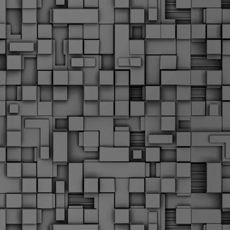
α
δ
α
Τ
ε
Π
ε
δ
F
►
F