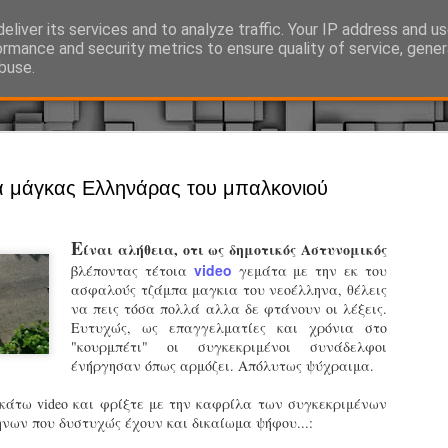
eliver its services and to analyze traffic. Your IP address and u
Ό, τι συμβαίνει γύρω από τη Δημοτική Αστυνομία, την τοπική αυτ
ormance and security metrics to ensure quality of service, gene
buse.
Άργος - Δη
JUL
 μάγκας Ελληνάρας του μπαλκονιού
Με σκούτε
29
προσωπικό
Ε
ίναι αλήθεια, οτι ως δημοτικός Αστυνομικός
αρμοδιότη
video
βλέποντας τέτοια
γεμάτα με την εκ του
ασφαλούς τζάμπα μαγκια του νεοέλληνα, θέλεις
Ξεκινά επίσημα η λειτο
να πεις τόσα πολλά αλλα δε φτάνουν οι λέξεις.
Ευτυχώς, ως επαγγελματίες και χρόνια στο
Η Δημοτική Αστυνομία σ
"κουρμπέτι" οι συγκεκριμένοι συνάδελφοι
καθώς από την 1η Αυγού
ένήργησαν όπως αρμόζει. Απόλυτως ψύχραιμα.
επιχειρησιακή λειτουργ
παρουσία του Δήμου στου
ακάτω video και φρίξτε με την καφρίλα των συγκεκριμένων
χώρους.
ων που δυστυχώς έχουν και δικαίωμα ψήφου...:
Η νέα υπηρεσία θα στε