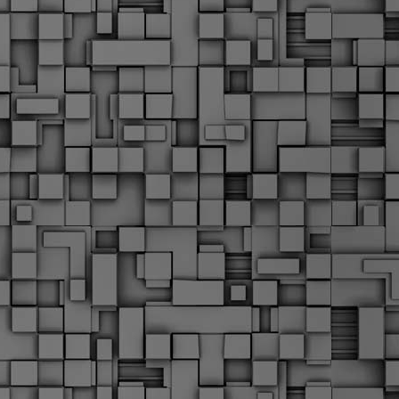
Μ
Ν
Α
χ
φ
υ
α
εί
M
Τ
κ
Δ
ζ
F