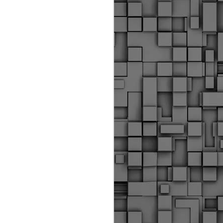
ύς αστυνομικούς, οι οποίοι έχουν
οβλεπόμενη εκπαίδευσή τους και
βουν καθήκοντα.
ιμασίας, ο Δήμος παρέλαβε τρία
 τα οποία θα χρησιμοποιούνται για
καθημερινές μετακινήσεις των
.
Δημοτική Αστυνομία
MAY
Θεσσαλονίκης:
25