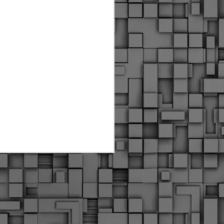
Διοικητικά πρόστιμα
ύψους 11.350€ σε
εργολάβους για
παραβάσεις σε έργα
Ο.Κ.Ω
Η Δημοτική Αστυνομία
Θεσσαλονίκης βεβαίωσε κατά
τις προηγούμενες ημέρες
πρόστιμα για 11 διοικητικές
παραβάσεις που έλαβαν
χώρα κατά τη διάρκεια
εργασιών από εργολαβικά
συνεργεία και οι οποίες
αφορούσαν εκτέλεση
εργασιών χωρίς νόμιμη
σήμανση και στην απόθεση
υλικών – εργαλείων εκτός του
προβλεπόμενου εργοταξίου.