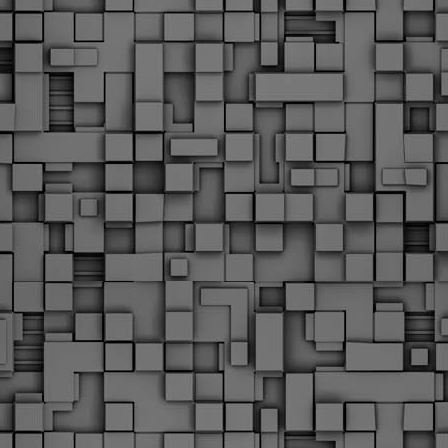
υνεχίζονται οι ορκωμοσίες των νέων Δημοτικών Αστυνομικών
ε δήμους της χώρας. Το Dimastin, αναζητεί σχετικό
ωτογραφικό υλικό στο διαδίκτυο και σας το παρουσιάζει σε
υτή την ανάρτηση. Επίσης, σας καλούμε, αν διαπιστώσετε ότι
ας έχουν "ξεφύγει" ορκωμοσίες, μπορείτε να στέλνετε το
ωτογραφικό τους υλικό στο dimasthes@gmail.gr ώστε να το
ημοσιεύουμε εδώ, άμεσα.
Θεσσαλονίκη: Ορκίστηκαν οι 75 νέοι δημοτικοί
AR
αστυνομικοί – Τι τους ζήτησε ο Αγγελούδης
18
Ενισχύεται το έργο της δημοτικής αστυνομίας στο δήμο
εσσαλονίκης καθώς το πρωί της Τετάρτης 18 Μαρτίου
ρκίστηκαν οι 75 νέοι δημοτικοί αστυνομικοί.
Με αυτούς, σε λίγους μήνες αποκτά ένα ισχυρό σώμα η
ημοτική αστυνομία. Θα είναι πιο κοντά στον πολίτη. Είχα την
υκαιρία να είμαι σήμερα στην ορκωμοσία τους.
Ξεκίνησαν εδώ και μια εβδομάδα οι αφίξεις των
AR
νεοπροσληφθέντων Δημοτικών Αστυνομικών στους
17
δήμους και οι ορκωμοσίες τους - Πλήρες