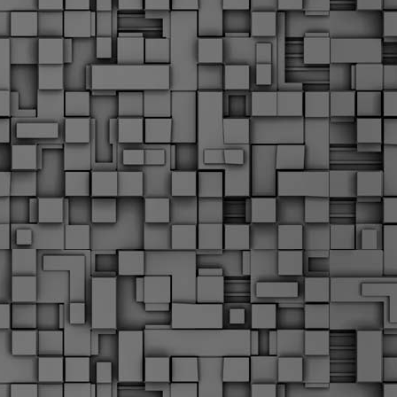
Σ
σ
φ
α
μ
φ
δ
M
Θ
ο
«
δ
ε
M