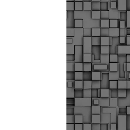
Διοικητικά πρόστιμα
ύψους 11.350€ σε
εργολάβους για
παραβάσεις σε έργα
Ο.Κ.Ω
Η Δημοτική Αστυνομία
Θεσσαλονίκης βεβαίωσε κατά
τις προηγούμενες ημέρες
πρόστιμα για 11 διοικητικές
παραβάσεις που έλαβαν
χώρα κατά τη διάρκεια
εργασιών από εργολαβικά
συνεργεία και οι οποίες
αφορούσαν εκτέλεση
εργασιών χωρίς νόμιμη
σήμανση και στην απόθεση
υλικών – εργαλείων εκτός του
προβλεπόμενου εργοταξίου.