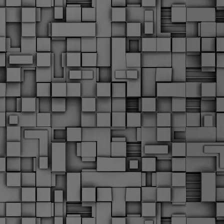
Μ
Ν
Α
χ
φ
υ
α
εί
M
Τ
κ
Δ
ζ
F