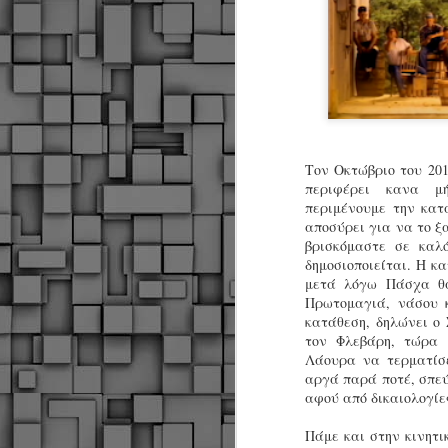
Τον Οκτώβριο του 201
περιφέρει κανα μ
περιμένουμε την κατ
αποσύρει για να το ξ
βρισκόμαστε σε καλό
δημοσιοποιείται. Η κα
μετά λόγω Πάσχα θα
Πρωτομαγιά, νάσου κ
κατάθεση, δηλώνει ο
τον Φλεβάρη, τώρα 
Λάουρα να τερματίσε
αργά παρά ποτέ, σπεύ
αφού από δικαιολογίε
Δήμος Κοζάνης :
JUN
Πάμε και στην κινητι
Αναμνηστικά
7