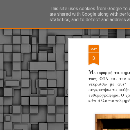
ΔΗΜΟΤΙΚΗ ΑΣΤΥΝΟΜΙΑ, τα νέα!
This site uses cookies from Google to d
are shared with Google along with perf
statistics, and to detect and address a
Magazine
Pages
MAY
3
Μ
ε αφορμή τα σημε
τους ΟΤΑ
και την 
νευριάσω με αυτή 
συγκροτήσω τις σκέψει
ευθυμογράφημα. Ο χρό
κάτι άλλο πιο τολμηρ