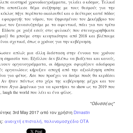
βλεπε αυστηρά χρονοδιαγράμματα, γελάει ο κόσμος. Τελικά
ζώων συντροφιάς τον
κατά την διάρκεια
ότι αποτέλεσε θέμα συζήτησης με τους θεσμούς για την
Μάιο από τη Δημοτική
ελέγχων τήρησης
 κύκλος πήγε περίπατο ακολουθεί και ο δεύτερος κατά πόδας
Αστυνομία
νομοθεσίας για τα
η εφαρμογής του νόμου, του ψηφισμένου τον Δεκέμβριο του
Θεσσαλονίκης
δεσποζόμενα ζώα
μως τον ξανασυζητάμε με τα αφεντικά, πάει για τον τρίτο
συντροφιάς στο Πεδίον
Τον απολογισμό των δράσεων
. Είδατε ρε χαζά εσείς στις φυλακές που στενοχωρηθήκατε
του Άρεως
της για την προστασία των
 μαζί θα μπούμε στην κινητικότητα από 2018 και βλέπουμε
Ένταση επικράτησε στο Πεδίον
ζώων συντροφιάς τον μήνα
είναι σχετικά, όπως ο χρόνος για την κυβέρνηση.
του Άρεως κατά τη διάρκεια
Μάιο 2026 παρουσιάζει η
Γρεβενά - Τμήμα Δοκίμων Αστυφυλάκων:
AY
ελέγχων που
Εκπαιδευόμενοι Δημοτικοί Αστυνομικοί έκαναν χρήση
Δημοτική Αστυνομία
10
δωσαν απλώς μια άλλη διάσταση στην έννοια του χρόνου
κάνναβης στην αυλή της σχολής
πραγματοποιούσε η Δημοτική
Θεσσαλονίκης.
η σημασία του. Εξάλλου δεν βλέπω να βιάζεται και κανείς,
Αστυνομία για την τήρηση των
τη σύλληψη δύο εκπαιδευόμενων Δημοτικών Αστυνομικών
έλνουν οργανογράμματα, οι δήμαρχοι σφυρίζουν αδιάφορα
υποχρεώσεων που
Συγκεκριμένα,
λικίας 33 και 31 ετών, για ναρκωτικά, προχώρησαν το βράδυ
κές οργανώσεις κήρυξαν αποχή από την αξιολόγηση οπότε
προβλέπονται για τα ζώα
πραγματοποιήθηκαν έλεγχοι
ης Τετάρτης 6 Μαΐου οι αστυνομικοί στα Γρεβενά.
α για φέτος. Άσε που προέχει να δούμε ποιός θα κερδίσει
συντροφιάς, όπως η
από αμιγή κλιμάκια
 Αν ήταν πάντως στο χέρι της κυβέρνησης μέχρι και τον
ηλεκτρονική σήμανση
(αποκλειστικά της Δημοτικής
ύμφωνα με τις Αρχές, οι δύο άνδρες εντοπίστηκαν από
τον Άγιο Δομίνικο για να κρατήσει το show ως το 2019 που
(microchip) και η κατοχή των
Αστυνομίας), καθώς και από
κπαιδευτή του Τμήματος Δοκίμων Αστυφυλάκων Γρεβενών στον
 laugh the world που λέει κι ένα φίλος.
απαραίτητων εγγράφων.
μικτά κλιμάκια σε
ροαύλιο χώρο της σχολής, τη στιγμή που έκαναν χρήση
συνεργασία με την Ελληνική
άνναβης.
"
Οδυσσέας
"
Το περιστατικό σημειώθηκε
Αστυνομία (ΕΛ.ΑΣ.). Στόχος
όταν δημοτικοί αστυνομικοί
των ελέγχων ήταν η τήρηση
Δήμαρχος Σερρών: «Εκφράζω τη βαθιά μου
ατά τον έλεγχο που ακολούθησε, στην κατοχή του 33χρονου
εύτηκε
3rd May 2017
από τον χρήστη
Dimastin
PR
προχώρησαν σε έλεγχο
αναγνώριση και τις θερμές μου ευχαριστίες στη
των κανόνων ευζωίας των
ρέθηκε και κατασχέθηκε συσκευασία με ακατέργαστη
8
ς:
ανοιχτή επιστολή
πολυνομοσχέδιο ΟΤΑ
Δημοτική Αστυνομία Σερρών»
σκύλου που συνόδευε μία
ζώων και η τήρηση των
άνναβη, συνολικού μικτού βάρους 17,07 γραμμαρίων.
γυναίκα. Η ιδιοκτήτρια
υποχρεώσεων των ιδιοκτητών,
ε στόχο μία πόλη χωρίς αποκλεισμούς ο Δήμος Σερρών