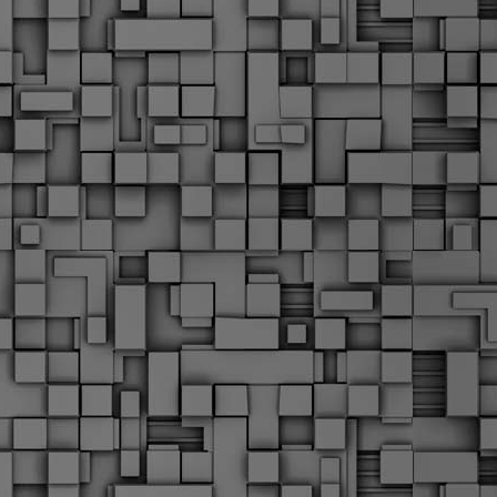
α
δ
α
Τ
ε
Π
ε
δ
F
►
F