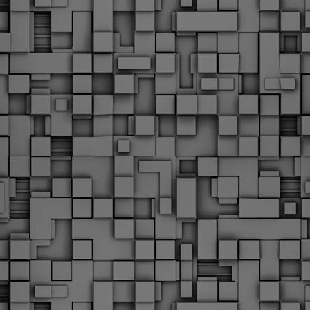
Με την απόφαση αυτή, το ΣτΕ απορρίπτει οριστικά τις
ξιώσεις των δημοσίων υπαλλήλων για επαναφορά των
ώρων, επικυρώνοντας την τρέχουσα κατάσταση παρά τις
ντιδράσεις της ΑΔΕΔΥ
ο ΣτΕ απέρριψε οριστικά την προσφυγή της ΑΔΕΔΥ και ενός
κπαιδευτικού για την επαναφορά των δώρων Χριστουγέννων,
άσχα και θερινής άδειας (13ος και 14ος μισθός) στους
ργαζόμενους του δημόσιου τομέα, κλείνοντας μια μακρά
ιαμάχη δεκαετιών που αφορούσε τις μνημονιακές περικοπές.
Εγγύκλιος ΥΠ.ΕΣ: Προκήρυξη 1Κ/2024 -
EB
Γνωστοποίηση έκδοσης οριστικών αποτελεσμάτων –
4
Παροχή οδηγιών.
 Δείτε/κατεβάστε την πολυαναμενόμενη εγκύκλιο του Υπ.
Με διαρροή 2 μέρες πριν την στάση εργασίας
EB
ενημερώνει το ΣτΕ για την απόρριψη της επαναφοράς
1