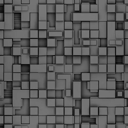
Φωτογραφικό ρεπορτάζ
εγάλες μέρες ζει ο "οργανισμός" της Δημοτικής Αστυνομίας!
α θυμίσουμε ότι κανονικές προσλήψεις στην Δημοτική
στυνομία έχουν να γίνουν από το 2010. Δεκαέξι ολόκληρα
ρόνια! Και βέβαια, ακόμη και με αυτές τις προσλήψεις, δεν
τάνουμε ούτε τα 2/3 των Δημοτικών Αστυνομικών που
πηρετούσαν το 2013 προ της κατάργησης της υπηρεσίας με
πόφαση του σημερινού πρωθυπουργού Κυριάκου Μητσοτάκη. Ας
ναι...
Δημοτική Αστυνομία Θεσσαλονίκης: Διμηνιαίος
AR
απολογισμός ελέγχων τήρησης νομοθεσίας
2
δεσποζόμενων Ζώων συντροφιάς
ον απολογισμό των δράσεων ελέγχου για τα ζώα συντροφιάς
ατά το δίμηνο Ιανουαρίου – Φεβρουαρίου 2026 παρουσιάζει η
ημοτική Αστυνομία Θεσσαλονίκης, με στόχο την προστασία των
ώων και την ομαλή συμβίωση στην πόλη.
ΣτΕ: Οριστική απόρριψη της επαναφοράς του 13ου
EB
και 14ου μισθού για τους δημοσίους υπαλλήλους
18