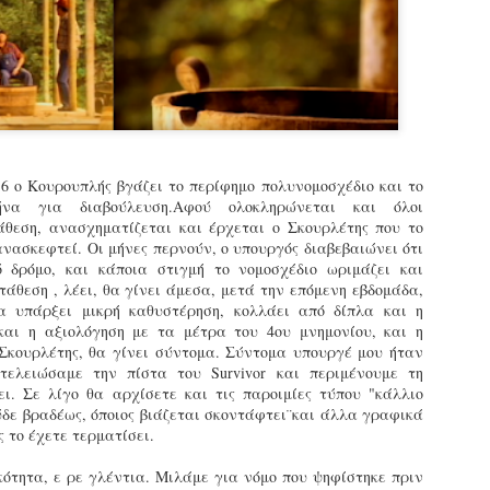
εκπαιδευμένους δημοτικο
ήδη ολοκληρώσει την πρ
είναι έτοιμοι να αναλά
Στο πλαίσιο της προετο
ολοκαίνουργια σκούτερ,
τις περιπολίες και τις 
στελεχών της υπηρεσίας
6 ο Κουρουπλής βγάζει το περίφημο πολυνομοσχέδιο και το
ήνα για διαβούλευση.Αφού ολοκληρώνεται και όλοι
άθεση, ανασχηματίζεται και έρχεται ο Σκουρλέτης που το
ανασκεφτεί. Οι μήνες περνούν, ο υπουργός διαβεβαιώνει ότι
 δρόμο, και κάποια στιγμή το νομοσχέδιο ωριμάζει και
τάθεση , λέει, θα γίνει άμεσα, μετά την επόμενη εβδομάδα,
 υπάρξει μικρή καθυστέρηση, κολλάει από δίπλα και η
αι η αξιολόγηση με τα μέτρα του 4ου μνημονίου, και η
 Σκουρλέτης, θα γίνει σύντομα. Σύντομα υπουργέ μου ήταν
τελειώσαμε την πίστα του Survivor και περιμένουμε τη
ι. Σε λίγο θα αρχίσετε και τις παροιμίες τύπου "κάλλιο
δε βραδέως, όποιος βιάζεται σκοντάφτει¨και άλλα γραφικά
ς το έχετε τερματίσει.
Απολογισμός των
Δημοτική Αστυνομία
JUN
JUN
κότητα, ε ρε γλέντια. Μιλάμε για νόμο που ψηφίστηκε πριν
ελέγχων σε ιδιοκτήτες
Θεσσαλονίκης: Ένταση
4
4