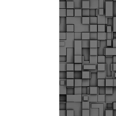
ύς αστυνομικούς, οι οποίοι έχουν
οβλεπόμενη εκπαίδευσή τους και
βουν καθήκοντα.
ιμασίας, ο Δήμος παρέλαβε τρία
 τα οποία θα χρησιμοποιούνται για
καθημερινές μετακινήσεις των
.
Δημοτική Αστυνομία
MAY
Θεσσαλονίκης:
25