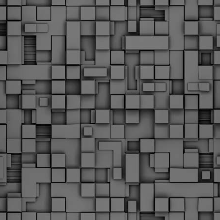
υνεχίζονται οι ορκωμοσίες των νέων Δημοτικών Αστυνομικών
ε δήμους της χώρας. Το Dimastin, αναζητεί σχετικό
ωτογραφικό υλικό στο διαδίκτυο και σας το παρουσιάζει σε
υτή την ανάρτηση. Επίσης, σας καλούμε, αν διαπιστώσετε ότι
ας έχουν "ξεφύγει" ορκωμοσίες, μπορείτε να στέλνετε το
ωτογραφικό τους υλικό στο dimasthes@gmail.gr ώστε να το
ημοσιεύουμε εδώ, άμεσα.
Θεσσαλονίκη: Ορκίστηκαν οι 75 νέοι δημοτικοί
AR
αστυνομικοί – Τι τους ζήτησε ο Αγγελούδης
18
Ενισχύεται το έργο της δημοτικής αστυνομίας στο δήμο
εσσαλονίκης καθώς το πρωί της Τετάρτης 18 Μαρτίου
ρκίστηκαν οι 75 νέοι δημοτικοί αστυνομικοί.
Με αυτούς, σε λίγους μήνες αποκτά ένα ισχυρό σώμα η
ημοτική αστυνομία. Θα είναι πιο κοντά στον πολίτη. Είχα την
υκαιρία να είμαι σήμερα στην ορκωμοσία τους.
Ξεκίνησαν εδώ και μια εβδομάδα οι αφίξεις των
AR
νεοπροσληφθέντων Δημοτικών Αστυνομικών στους
17
δήμους και οι ορκωμοσίες τους - Πλήρες