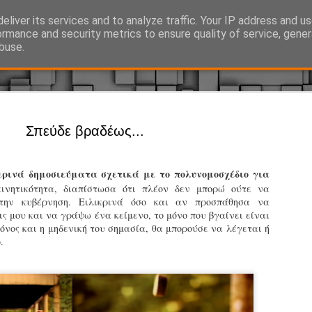
eliver its services and to analyze traffic. Your IP address and u
Ό, τι συμβαίνει γύρω από τη Δημοτική Αστυνομία, την τοπική αυτ
ormance and security metrics to ensure quality of service, gene
buse.
Άργος - Δη
JUL
Σπεύδε βραδέως...
Με σκούτε
29
προσωπικό
ρινά δημοσιεύματα σχετικά με το πολυνομοσχέδιο για
αρμοδιότη
κινητικότητα, διαπίστωσα ότι πλέον δεν μπορώ ούτε να
την κυβέρνηση. Ειλικρινά όσο και αν προσπάθησα να
Ξεκινά επίσημα η λειτο
ς μου και να γράψω ένα κείμενο, το μόνο που βγαίνει είναι
νος και η μηδενική του σημασία, θα μπορούσε να λέγεται ή
Η Δημοτική Αστυνομία σ
ό.
καθώς από την 1η Αυγού
επιχειρησιακή λειτουργ
παρουσία του Δήμου στου
χώρους.
Η νέα υπηρεσία θα στε