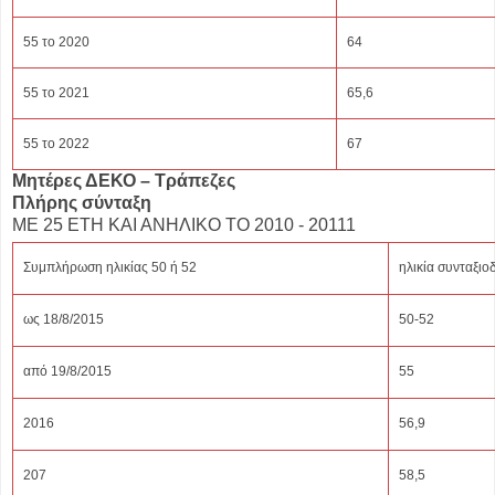
55 το 2020
64
55 το 2021
65,6
55 το 2022
67
Μητέρες ΔΕΚΟ – Τράπεζες
Πλήρης σύνταξη
ΜΕ 25 ΕΤΗ ΚΑΙ ΑΝΗΛΙΚΟ ΤΟ 2010 - 20111
Συμπλήρωση ηλικίας 50 ή 52
ηλικία συνταξι
ως 18/8/2015
50-52
από 19/8/2015
55
2016
56,9
207
58,5