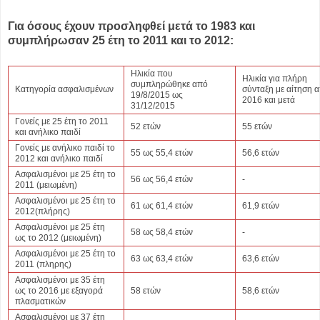
Για όσους έχουν προσληφθεί μετά το 1983 και
συμπλήρωσαν 25 έτη το 2011 και το 2012:
Ηλικία που
Ηλικία για πλήρη
συμπληρώθηκε από
Κατηγορία ασφαλισμένων
σύνταξη με αίτηση 
19/8/2015 ως
2016 και μετά
31/12/2015
Γονείς με 25 έτη το 2011
52 ετών
55 ετών
και ανήλικο παιδί
Γονείς με ανήλικο παιδί το
55 ως 55,4 ετών
56,6 ετών
2012 και ανήλικο παιδί
Ασφαλισμένοι με 25 έτη το
56 ως 56,4 ετών
-
2011 (μειωμένη)
Ασφαλισμένοι με 25 έτη το
61 ως 61,4 ετών
61,9 ετών
2012(πλήρης)
Ασφαλισμένοι με 25 έτη
58 ως 58,4 ετών
-
ως το 2012 (μειωμένη)
Ασφαλισμένοι με 25 έτη το
63 ως 63,4 ετών
63,6 ετών
2011 (πληρης)
Ασφαλισμένοι με 35 έτη
ως το 2016 με εξαγορά
58 ετών
58,6 ετών
πλασματικών
Ασφαλισμένοι με 37 έτη