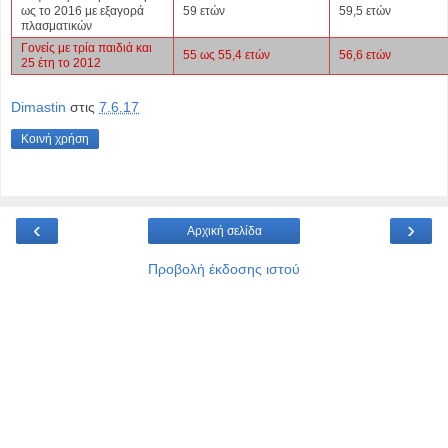
ως το 2016 με εξαγορά
59 ετών
59,5 ετών
πλασματικών
Γονείς με τρία παιδιά και
55 ως 55,4 ετών
56,6 ετών
25 έτη το 2012
Dimastin
στις
7.6.17
Κοινή χρήση
‹
›
Αρχική σελίδα
Προβολή έκδοσης ιστού