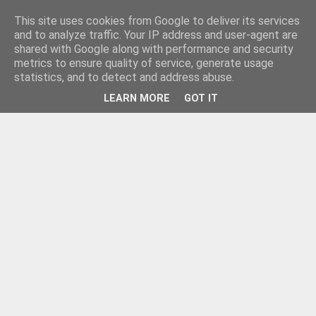
This site uses cookies from Google to deliver its services
and to analyze traffic. Your IP address and user-agent are
shared with Google along with performance and security
metrics to ensure quality of service, generate usage
statistics, and to detect and address abuse.
LEARN MORE
GOT IT