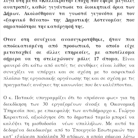
λίγα στη μετά «Καλλικράτη» εποχή που έφερε μεγάλες
ανατροπές, καθώς γιγάντωσε τα διοικητικά όρια των
Δήμων. Ακολούθησαν τα γνωστά γεγονότα με τον
«ξαφνικό θάνατο» της Δημοτικής Αστυνομίας που
σηματοδότησε την κατάργησή της.
Όταν στη συνέχεια ανασυγκροτήθηκε, ήταν πια
αποδεκατισμένη από προσωπικό, το οποίο είχε
μεταταχθεί σε άλλες υπηρεσίες, με αποτέλεσμα
σήμερα να τη στελεχώνουν μόλις 17 άτομα.
Είναι
φανερό ότι κάτω από αυτές τις συνθήκες είναι λάθος να
συνεχίζει να υπάρχει και σε σχέση με το ασφυκτικό
πλαίσιο της εργασιακής οργάνωσης της και σε σχέση με τις
πραγματικές ανάγκες της κοινωνίας που δεν καλύπτονται.
Ο κ. Πατακός υπογραμμίζει ότι το «πράσινο φως» για τη
διεκδίκηση των 30 εργαζομένων άνοιξε η Οικονομική
Υπηρεσία που, με επικεφαλής των αντιδήμαρχο κ. Γιώργο
Καραντινό, αξιολόγησε ότι το δημοτικό ταμείο μπορεί να
καλύψει τη μισθοδοσία νέων υπαλλήλων. Με αυτά τα
δεδομένα διεκδικούμε από το Υπουργείο Εσωτερικών την
κατ’ εξαίρεση πρόσληψη 30 ατόμων, η οποία σήμερα λόγω