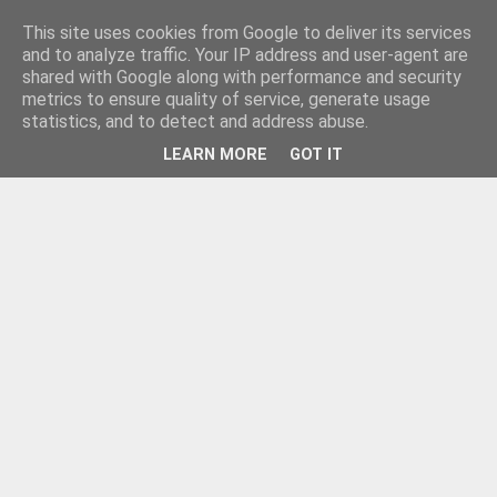
This site uses cookies from Google to deliver its services
and to analyze traffic. Your IP address and user-agent are
shared with Google along with performance and security
metrics to ensure quality of service, generate usage
statistics, and to detect and address abuse.
LEARN MORE
GOT IT