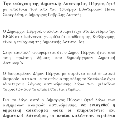
Τ
ην ενίσχυση της Δημοτικής Αστυνομίας Πύργου
, ζητά
με επιστολή του από τον Υπουργό Εσωτερικών Πάνο
Σκουρλέτη, ο Δήμαρχος Γαβρίλης Λιατσής.
Ο Δήμαρχος Πύργου, ο οποίος συμμετείχε στο Συνέδριο της
ΚΕΔΕ στα Ιωάννινα, γνωρίζει ότι πρόθεση της Κυβέρνησης
είναι η ενίσχυση της Δημοτικής Αστυνομίας.
Στην επιστολή αναφέρεται ότι ο Δήμος Πύργου ήταν από
τους πρώτους δήμους που δημιούργησαν Δημοτική
Αστυνομία.
Ο διευρυμένος Δήμος Πύργου με σαράντα επτά δημοτικά
διαμερίσματα και με το επίνειο της πόλης το Κατάκολο έχει
ιδιαίτερους λόγους αστυνόμευσης λόγω των χιλιάδων
τουριστών που το επισκέπτονται ετησίως.
Για το λόγο αυτό ο Δήμαρχος Πύργου ζητά λόγω των
να ενισχυθεί η
αυξημένων αναγκών αστυνόμευσης,
δημοτική αστυνομία ώστε οι υπηρετούντες έξι
Δημοτικοί Αστυνόμοι, οι οποίοι καλύπτουν τεράστιο