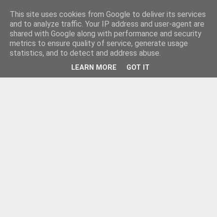
This site uses cookies from Google to deliver its services
and to analyze traffic. Your IP address and user-agent are
shared with Google along with performance and security
metrics to ensure quality of service, generate usage
statistics, and to detect and address abuse.
LEARN MORE
GOT IT