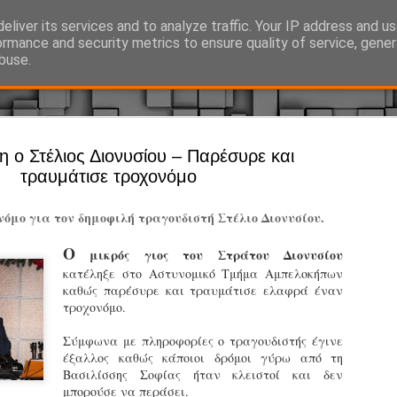
eliver its services and to analyze traffic. Your IP address and u
Ό, τι συμβαίνει γύρω από τη Δημοτική Αστυνομία, την τοπική αυτ
ormance and security metrics to ensure quality of service, gene
buse.
Άργος - Δη
 ο Στέλιος Διονυσίου – Παρέσυρε και
JUL
τραυμάτισε τροχονόμο
Με σκούτε
29
προσωπικό
όμο για τον δημοφιλή τραγουδιστή Στέλιο Διονυσίου.
αρμοδιότη
Ο
μικρός γιος του Στράτου Διονυσίου
Ξεκινά επίσημα η λειτο
κατέληξε στο Αστυνομικό Τμήμα Αμπελοκήπων
καθώς παρέσυρε και τραυμάτισε ελαφρά έναν
Η Δημοτική Αστυνομία σ
τροχονόμο.
καθώς από την 1η Αυγού
επιχειρησιακή λειτουργ
Σύμφωνα με πληροφορίες ο τραγουδιστής έγινε
παρουσία του Δήμου στου
έξαλλος καθώς κάποιοι δρόμοι γύρω από τη
χώρους.
Βασιλίσσης Σοφίας ήταν κλειστοί και δεν
μπορούσε να περάσει.
Η νέα υπηρεσία θα στε