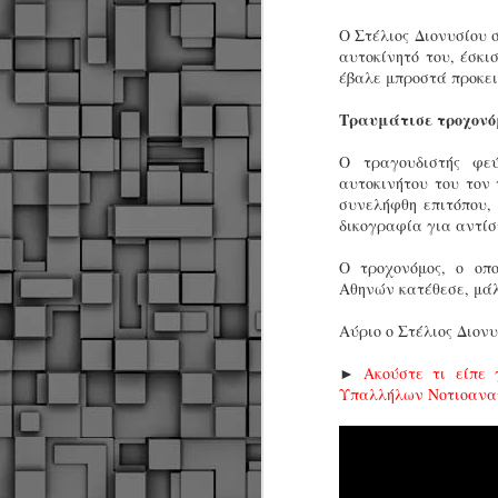
Ο Στέλιος Διονυσίου 
αυτοκίνητό του, έσκι
έβαλε μπροστά προκει
Τραυμάτισε τροχονό
Ο τραγουδιστής φε
αυτοκινήτου του τον 
συνελήφθη επιτόπου,
δικογραφία για αντίσ
Ο τροχονόμος, ο οπο
Αθηνών κατέθεσε, μάλ
Αύριο ο Στέλιος Διον
►
Ακούστε τι είπε 
Υπαλλήλων Νοτιοανατο
Δήμος Κοζάνης :
JUN
Αναμνηστικά
7