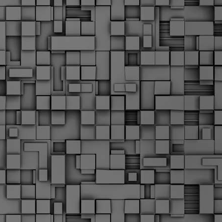
Σ
σ
φ
α
μ
φ
δ
M
Θ
ο
«
δ
ε
M