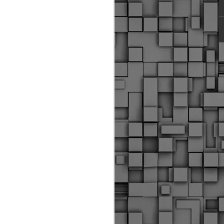
ύς αστυνομικούς, οι οποίοι έχουν
οβλεπόμενη εκπαίδευσή τους και
βουν καθήκοντα.
ιμασίας, ο Δήμος παρέλαβε τρία
 τα οποία θα χρησιμοποιούνται για
καθημερινές μετακινήσεις των
.
Δημοτική Αστυνομία
MAY
Θεσσαλονίκης:
25