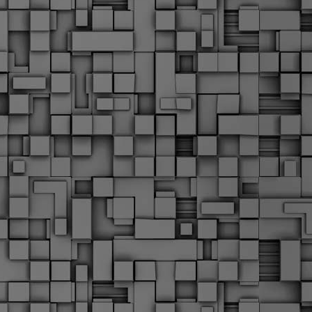
Μ
Ν
Α
χ
φ
υ
α
εί
M
Τ
κ
Δ
ζ
F