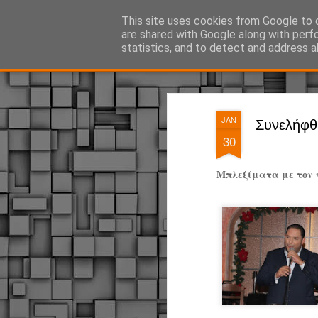
ΔΗΜΟΤΙΚΗ ΑΣΤΥΝΟΜΙΑ, τα νέα!
This site uses cookies from Google to d
are shared with Google along with perf
statistics, and to detect and address a
Magazine
Pages
JAN
Συνελήφθη
30
Μπλεξίματα με τον ν