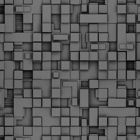
Φωτογραφικό ρεπορτάζ
εγάλες μέρες ζει ο "οργανισμός" της Δημοτικής Αστυνομίας!
α θυμίσουμε ότι κανονικές προσλήψεις στην Δημοτική
στυνομία έχουν να γίνουν από το 2010. Δεκαέξι ολόκληρα
ρόνια! Και βέβαια, ακόμη και με αυτές τις προσλήψεις, δεν
τάνουμε ούτε τα 2/3 των Δημοτικών Αστυνομικών που
πηρετούσαν το 2013 προ της κατάργησης της υπηρεσίας με
πόφαση του σημερινού πρωθυπουργού Κυριάκου Μητσοτάκη. Ας
ναι...
Δημοτική Αστυνομία Θεσσαλονίκης: Διμηνιαίος
AR
απολογισμός ελέγχων τήρησης νομοθεσίας
2
δεσποζόμενων Ζώων συντροφιάς
ον απολογισμό των δράσεων ελέγχου για τα ζώα συντροφιάς
ατά το δίμηνο Ιανουαρίου – Φεβρουαρίου 2026 παρουσιάζει η
ημοτική Αστυνομία Θεσσαλονίκης, με στόχο την προστασία των
ώων και την ομαλή συμβίωση στην πόλη.
ΣτΕ: Οριστική απόρριψη της επαναφοράς του 13ου
EB
και 14ου μισθού για τους δημοσίους υπαλλήλους
18