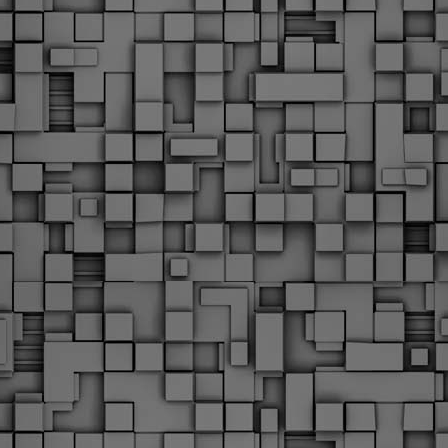
υνεχίζονται οι ορκωμοσίες των νέων Δημοτικών Αστυνομικών
ε δήμους της χώρας. Το Dimastin, αναζητεί σχετικό
ωτογραφικό υλικό στο διαδίκτυο και σας το παρουσιάζει σε
υτή την ανάρτηση. Επίσης, σας καλούμε, αν διαπιστώσετε ότι
ας έχουν "ξεφύγει" ορκωμοσίες, μπορείτε να στέλνετε το
ωτογραφικό τους υλικό στο dimasthes@gmail.gr ώστε να το
ημοσιεύουμε εδώ, άμεσα.
Θεσσαλονίκη: Ορκίστηκαν οι 75 νέοι δημοτικοί
AR
αστυνομικοί – Τι τους ζήτησε ο Αγγελούδης
18
Ενισχύεται το έργο της δημοτικής αστυνομίας στο δήμο
εσσαλονίκης καθώς το πρωί της Τετάρτης 18 Μαρτίου
ρκίστηκαν οι 75 νέοι δημοτικοί αστυνομικοί.
Με αυτούς, σε λίγους μήνες αποκτά ένα ισχυρό σώμα η
ημοτική αστυνομία. Θα είναι πιο κοντά στον πολίτη. Είχα την
υκαιρία να είμαι σήμερα στην ορκωμοσία τους.
Ξεκίνησαν εδώ και μια εβδομάδα οι αφίξεις των
AR
νεοπροσληφθέντων Δημοτικών Αστυνομικών στους
17
δήμους και οι ορκωμοσίες τους - Πλήρες