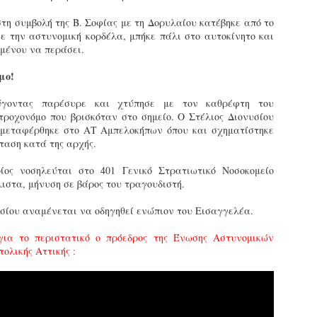
εκπαιδευμένους δημοτικο
στη συμβολή της Β. Σοφίας με τη Δορυλαίου κατέβηκε από το
ήδη ολοκληρώσει την πρ
σε την αστυνομική κορδέλα, μπήκε πάλι στο αυτοκίνητο και
είναι έτοιμοι να αναλά
μένου να περάσει.
Στο πλαίσιο της προετο
μο!
ολοκαίνουργια σκούτερ,
τις περιπολίες και τις 
ύγοντας παρέσυρε και χτύπησε με τον καθρέφτη του
στελεχών της υπηρεσίας
τροχονόμο που βρισκόταν στο σημείο. Ο Στέλιος Διονυσίου
 μεταφέρθηκε στο ΑΤ Αμπελοκήπων όπου και σχηματίστηκε
ταση κατά της αρχής.
ίος νοσηλεύται στο 401 Γενικό Στρατιωτικό Νοσοκομείο
ιστα, μήνυση σε βάρος του τραγουδιστή.
υσίου αναμένεται να οδηγηθεί ενώπιον του Εισαγγελέα.
για το περιστατικό ο πρόεδρος της Ένωσης Αστυνομικών
λικής Αττικής :
Απολογισμός των
Δημοτική Αστυνομία
JUN
JUN
ελέγχων σε ιδιοκτήτες
Θεσσαλονίκης: Ένταση
4
4