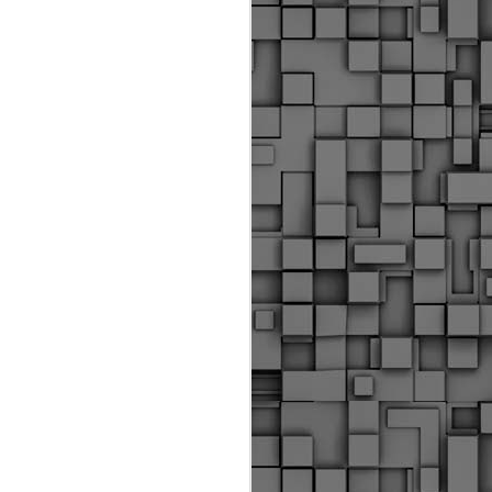
Διοικητικά πρόστιμα
ύψους 11.350€ σε
εργολάβους για
παραβάσεις σε έργα
Ο.Κ.Ω
Η Δημοτική Αστυνομία
Θεσσαλονίκης βεβαίωσε κατά
τις προηγούμενες ημέρες
πρόστιμα για 11 διοικητικές
παραβάσεις που έλαβαν
χώρα κατά τη διάρκεια
εργασιών από εργολαβικά
συνεργεία και οι οποίες
αφορούσαν εκτέλεση
εργασιών χωρίς νόμιμη
σήμανση και στην απόθεση
υλικών – εργαλείων εκτός του
προβλεπόμενου εργοταξίου.