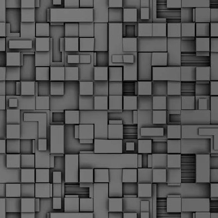
α
δ
α
Τ
ε
Π
ε
δ
F
►
F