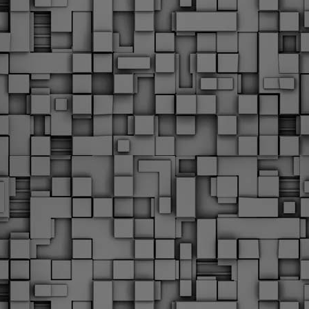
Με την απόφαση αυτή, το ΣτΕ απορρίπτει οριστικά τις
ξιώσεις των δημοσίων υπαλλήλων για επαναφορά των
ώρων, επικυρώνοντας την τρέχουσα κατάσταση παρά τις
ντιδράσεις της ΑΔΕΔΥ
ο ΣτΕ απέρριψε οριστικά την προσφυγή της ΑΔΕΔΥ και ενός
κπαιδευτικού για την επαναφορά των δώρων Χριστουγέννων,
άσχα και θερινής άδειας (13ος και 14ος μισθός) στους
ργαζόμενους του δημόσιου τομέα, κλείνοντας μια μακρά
ιαμάχη δεκαετιών που αφορούσε τις μνημονιακές περικοπές.
Εγγύκλιος ΥΠ.ΕΣ: Προκήρυξη 1Κ/2024 -
EB
Γνωστοποίηση έκδοσης οριστικών αποτελεσμάτων –
4
Παροχή οδηγιών.
 Δείτε/κατεβάστε την πολυαναμενόμενη εγκύκλιο του Υπ.
Με διαρροή 2 μέρες πριν την στάση εργασίας
EB
ενημερώνει το ΣτΕ για την απόρριψη της επαναφοράς
1