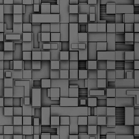
Μ
Ν
Α
χ
φ
υ
α
εί
M
Τ
κ
Δ
ζ
F