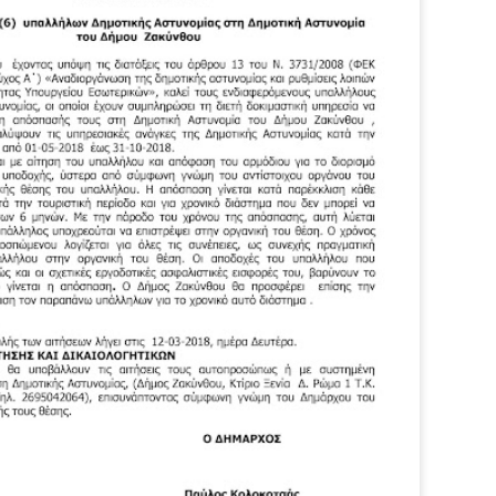
εκπαιδευμένους δημοτικο
ήδη ολοκληρώσει την πρ
είναι έτοιμοι να αναλά
Στο πλαίσιο της προετο
ολοκαίνουργια σκούτερ,
τις περιπολίες και τις 
στελεχών της υπηρεσίας
Απολογισμός των
Δημοτική Αστυνομία
JUN
JUN
ελέγχων σε ιδιοκτήτες
Θεσσαλονίκης: Ένταση
4
4