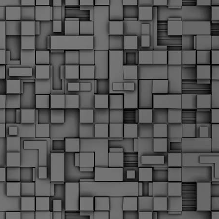
Σ
σ
φ
α
μ
φ
δ
M
Θ
ο
«
δ
ε
M