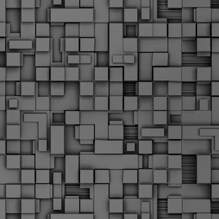
α
δ
α
Τ
ε
Π
ε
δ
F
►
F