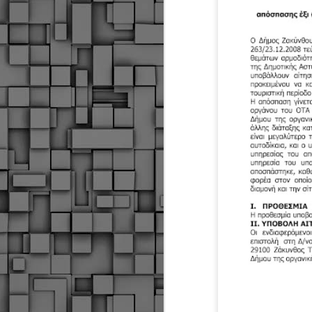
Δήμος Κοζάνης :
JUN
Αναμνηστικά
7