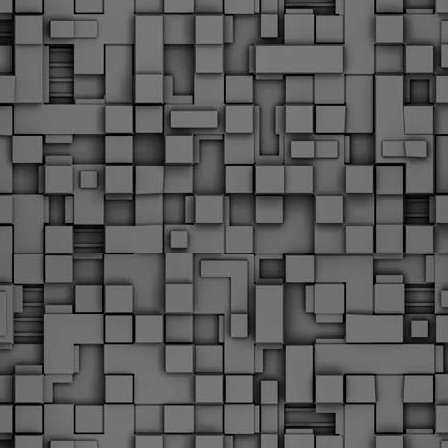
Φωτογραφικό ρεπορτάζ
εγάλες μέρες ζει ο "οργανισμός" της Δημοτικής Αστυνομίας!
α θυμίσουμε ότι κανονικές προσλήψεις στην Δημοτική
στυνομία έχουν να γίνουν από το 2010. Δεκαέξι ολόκληρα
ρόνια! Και βέβαια, ακόμη και με αυτές τις προσλήψεις, δεν
τάνουμε ούτε τα 2/3 των Δημοτικών Αστυνομικών που
πηρετούσαν το 2013 προ της κατάργησης της υπηρεσίας με
πόφαση του σημερινού πρωθυπουργού Κυριάκου Μητσοτάκη. Ας
ναι...
Δημοτική Αστυνομία Θεσσαλονίκης: Διμηνιαίος
AR
απολογισμός ελέγχων τήρησης νομοθεσίας
2
δεσποζόμενων Ζώων συντροφιάς
ον απολογισμό των δράσεων ελέγχου για τα ζώα συντροφιάς
ατά το δίμηνο Ιανουαρίου – Φεβρουαρίου 2026 παρουσιάζει η
ημοτική Αστυνομία Θεσσαλονίκης, με στόχο την προστασία των
ώων και την ομαλή συμβίωση στην πόλη.
ΣτΕ: Οριστική απόρριψη της επαναφοράς του 13ου
EB
και 14ου μισθού για τους δημοσίους υπαλλήλους
18