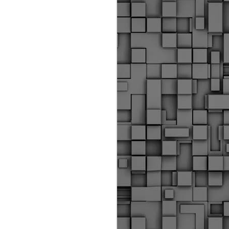
ύς αστυνομικούς, οι οποίοι έχουν
οβλεπόμενη εκπαίδευσή τους και
βουν καθήκοντα.
ιμασίας, ο Δήμος παρέλαβε τρία
 τα οποία θα χρησιμοποιούνται για
καθημερινές μετακινήσεις των
.
Δημοτική Αστυνομία
MAY
Θεσσαλονίκης:
25