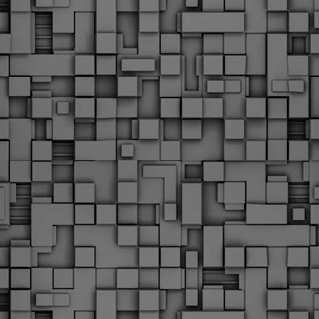
Με την απόφαση αυτή, το ΣτΕ απορρίπτει οριστικά τις
ξιώσεις των δημοσίων υπαλλήλων για επαναφορά των
ώρων, επικυρώνοντας την τρέχουσα κατάσταση παρά τις
ντιδράσεις της ΑΔΕΔΥ
ο ΣτΕ απέρριψε οριστικά την προσφυγή της ΑΔΕΔΥ και ενός
κπαιδευτικού για την επαναφορά των δώρων Χριστουγέννων,
άσχα και θερινής άδειας (13ος και 14ος μισθός) στους
ργαζόμενους του δημόσιου τομέα, κλείνοντας μια μακρά
ιαμάχη δεκαετιών που αφορούσε τις μνημονιακές περικοπές.
Εγγύκλιος ΥΠ.ΕΣ: Προκήρυξη 1Κ/2024 -
EB
Γνωστοποίηση έκδοσης οριστικών αποτελεσμάτων –
4
Παροχή οδηγιών.
 Δείτε/κατεβάστε την πολυαναμενόμενη εγκύκλιο του Υπ.
Με διαρροή 2 μέρες πριν την στάση εργασίας
EB
ενημερώνει το ΣτΕ για την απόρριψη της επαναφοράς
1