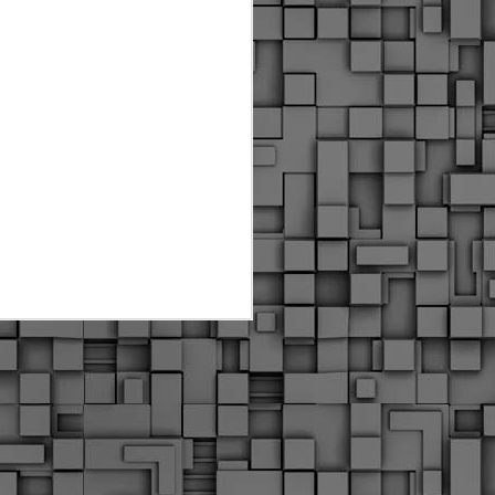
Διοικητικά πρόστιμα
ύψους 11.350€ σε
εργολάβους για
παραβάσεις σε έργα
Ο.Κ.Ω
Η Δημοτική Αστυνομία
Θεσσαλονίκης βεβαίωσε κατά
τις προηγούμενες ημέρες
πρόστιμα για 11 διοικητικές
παραβάσεις που έλαβαν
χώρα κατά τη διάρκεια
εργασιών από εργολαβικά
συνεργεία και οι οποίες
αφορούσαν εκτέλεση
εργασιών χωρίς νόμιμη
σήμανση και στην απόθεση
υλικών – εργαλείων εκτός του
προβλεπόμενου εργοταξίου.