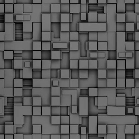
υνεχίζονται οι ορκωμοσίες των νέων Δημοτικών Αστυνομικών
ε δήμους της χώρας. Το Dimastin, αναζητεί σχετικό
ωτογραφικό υλικό στο διαδίκτυο και σας το παρουσιάζει σε
υτή την ανάρτηση. Επίσης, σας καλούμε, αν διαπιστώσετε ότι
ας έχουν "ξεφύγει" ορκωμοσίες, μπορείτε να στέλνετε το
ωτογραφικό τους υλικό στο dimasthes@gmail.gr ώστε να το
ημοσιεύουμε εδώ, άμεσα.
Θεσσαλονίκη: Ορκίστηκαν οι 75 νέοι δημοτικοί
AR
αστυνομικοί – Τι τους ζήτησε ο Αγγελούδης
18
Ενισχύεται το έργο της δημοτικής αστυνομίας στο δήμο
εσσαλονίκης καθώς το πρωί της Τετάρτης 18 Μαρτίου
ρκίστηκαν οι 75 νέοι δημοτικοί αστυνομικοί.
Με αυτούς, σε λίγους μήνες αποκτά ένα ισχυρό σώμα η
ημοτική αστυνομία. Θα είναι πιο κοντά στον πολίτη. Είχα την
υκαιρία να είμαι σήμερα στην ορκωμοσία τους.
Ξεκίνησαν εδώ και μια εβδομάδα οι αφίξεις των
AR
νεοπροσληφθέντων Δημοτικών Αστυνομικών στους
17
δήμους και οι ορκωμοσίες τους - Πλήρες