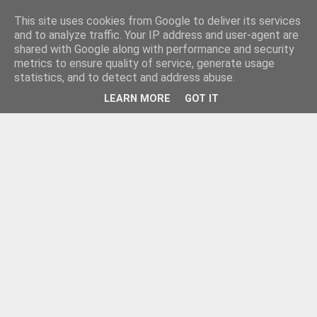
This site uses cookies from Google to deliver its services
and to analyze traffic. Your IP address and user-agent are
shared with Google along with performance and security
metrics to ensure quality of service, generate usage
statistics, and to detect and address abuse.
LEARN MORE
GOT IT