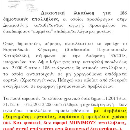
Δ
ικαστική δικαίωση για 186
δημοτικούς υπαλλήλους,
οι οποίοι προσέφυγαν στην
Δικαιοσύνη, καταθέτοντας αγωγή, προκειμένου να
διεκδικήσουν “κομμένα” επιδόματα λόγω μνημονίων.
Όπως δημοσιεύει, σήμερα, αποκλειστικά το epoli.gr το
Ειρηνοδικείο Κέρκυρας (Διαδικασία Περιουσιακών
Καταβολών), σύμφωνα με την Απόφαση 35/2018,
υποχρεώνει τον Δήμο Κέρκυρας στην καταβολή ποσών έως
και 2.000 € στους 186 ενάγοντες δημοτικούς υπαλλήλους,
τα οποία αντιστοιχούν σε μη χορηγούμενα επιδόματα
εορτών (Χριστουγέννων, Πάσχα) και αδείας από πλευράς
εναγόμενου, σε εφαρμογή μνημονιακών προβλέψεων.
Τα ποσά αφορούν το επίδικο χρονικό διάστημα 1.1.2014 έως
31.12.16 – στις 20.12.206 κατατέθηκε η σχετική αγωγή – των
με συμβάσεις
ανωτέρω υπαλλήλων προσληφθέντων
εξαρτημένης εργασίας, αορίστου ή ορισμένου χρόνου
(σσ. Και φυσικά, δεν αφορά ΜΟΝΙΜΟΥΣ υπαλλήλους,
αφού αυτοί υπάγονται στα διοικητικά δικαστήρια...).