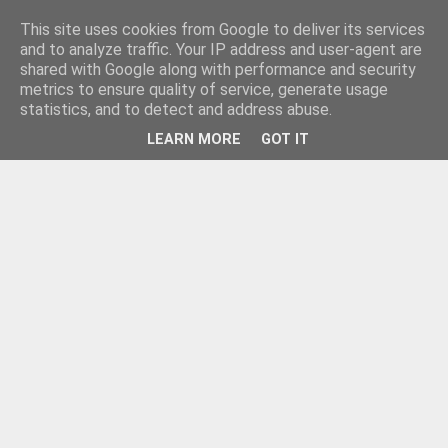
This site uses cookies from Google to deliver its services
and to analyze traffic. Your IP address and user-agent are
shared with Google along with performance and security
metrics to ensure quality of service, generate usage
statistics, and to detect and address abuse.
LEARN MORE
GOT IT