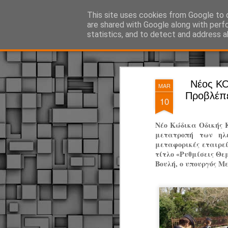
ΔΗΜΟΤΙΚΗ ΑΣΤΥΝΟΜΙΑ, τα νέα!
This site uses cookies from Google to d
are shared with Google along with perf
statistics, and to detect and address a
Magazine
Pages
Νέος ΚΟ
MAR
Προβλέπε
10
Νέο Κώδικα Οδικής 
μετατροπή των ηλε
μεταφορικές εταιρεί
τίτλο «Ρυθμίσεις Θ
Βουλή, ο υπουργός Μ