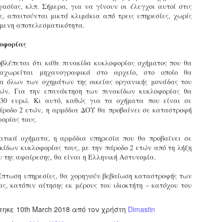
Με την απόφαση αυτή, το ΣτΕ απορρίπτει οριστικά τις
ργασίας, κλπ. Σήμερα, για να γίνουν οι έλεγχοι αυτοί στις
ξιώσεις των δημοσίων υπαλλήλων για επαναφορά των
ς, απαιτούνται μικτά κλιμάκια από τρεις υπηρεσίες, χωρίς
ώρων, επικυρώνοντας την τρέχουσα κατάσταση παρά τις
μενη αποτελεσματικότητα.
ντιδράσεις της ΑΔΕΔΥ
λοφορίας
ο ΣτΕ απέρριψε οριστικά την προσφυγή της ΑΔΕΔΥ και ενός
κπαιδευτικού για την επαναφορά των δώρων Χριστουγέννων,
οβλέπεται ότι κάθε πινακίδα κυκλοφορίας οχήματος που θα
άσχα και θερινής άδειας (13ος και 14ος μισθός) στους
ταχωρείται μηχανογραφικά στο αρχείο, στο οποίο θα
ργαζόμενους του δημόσιου τομέα, κλείνοντας μια μακρά
ία όλων των οχημάτων της οικείας οργανικής μονάδας του
ιαμάχη δεκαετιών που αφορούσε τις μνημονιακές περικοπές.
ών. Για την επανάκτηση των πινακίδων κυκλοφορίας θα
Εγγύκλιος ΥΠ.ΕΣ: Προκήρυξη 1Κ/2024 -
EB
 30 ευρώ. Κι αυτό, καθώς για τα οχήματα που είναι σε
Γνωστοποίηση έκδοσης οριστικών αποτελεσμάτων –
4
πάροδο 2 ετών, η αρμόδια ΔΟΥ θα προβαίνει σε καταστροφή
Παροχή οδηγιών.
ορίας τους.
 Δείτε/κατεβάστε την πολυαναμενόμενη εγκύκλιο του Υπ.
ατικά οχήματα, η αρμόδια υπηρεσία που θα προβαίνει σε
ίδων κυκλοφορίας τους, με την πάροδο 2 ετών από τη λήξη
υ της αφαίρεσης, θα είναι η Ελληνική Αστυνομία.
ρίπτωση υπηρεσίες, θα χορηγούν βεβαίωση καταστροφής των
ς, κατόπιν αίτησης εκ μέρους του ιδιοκτήτη – κατόχου του
Με διαρροή 2 μέρες πριν την στάση εργασίας
EB
τηκε
10th March 2018
από τον χρήστη
Dimastin
ενημερώνει το ΣτΕ για την απόρριψη της επαναφοράς
1