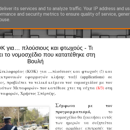
eliver its services and to analyze traffic. Your IP address and u
Ό, τι συμβαίνει γύρω από τη Δημοτική Αστυνομία, την τοπική αυτ
ormance and security metrics to ensure quality of service, gene
buse.
Κ για… πλούσιους και φτωχούς - Τι
Άργος - Δη
JUL
ι το νομοσχέδιο που κατατέθηκε στη
Με σκούτε
29
Βουλή
προσωπικό
Κυκλοφορίας (ΚΟΚ) για …πλούσιους και φτωχούς (!) και
αρμοδιότη
κτρονικών εφαρμογών κλήσης ταξί (applications) σε
ες, προβλέπει το τελικό κείμενο του νομοσχεδίου με τον
Ξεκινά επίσημα η λειτο
εμάτων Μεταφορών» που κατέθεσε χτες τη νύχτα
στη
(8/3)
εταφορών, Χρήστος Σπίρτζης.
Η Δημοτική Αστυνομία σ
καθώς από την 1η Αυγού
Σ
ύμφωνα με τον
επιχειρησιακή λειτουργ
προγραμματισμό,
παρουσία του Δήμου στου
το
νομοσχέδιο θα ξεκινήσει εντός
χώρους.
των ημερών να συζητείται
στις αρμόδιες επιτροπές της
Η νέα υπηρεσία θα στε