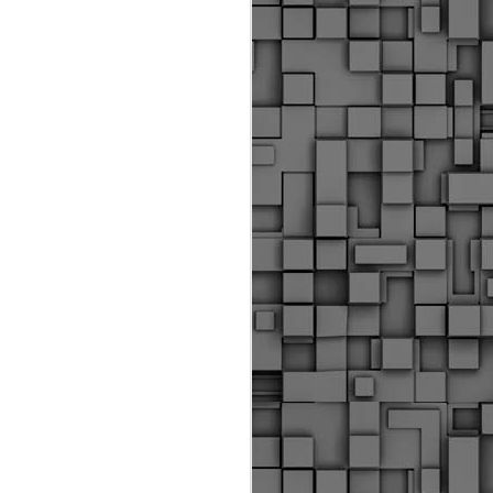
Διοικητικά πρόστιμα
ύψους 11.350€ σε
εργολάβους για
παραβάσεις σε έργα
Ο.Κ.Ω
Η Δημοτική Αστυνομία
Θεσσαλονίκης βεβαίωσε κατά
τις προηγούμενες ημέρες
πρόστιμα για 11 διοικητικές
παραβάσεις που έλαβαν
χώρα κατά τη διάρκεια
εργασιών από εργολαβικά
συνεργεία και οι οποίες
αφορούσαν εκτέλεση
εργασιών χωρίς νόμιμη
σήμανση και στην απόθεση
υλικών – εργαλείων εκτός του
προβλεπόμενου εργοταξίου.