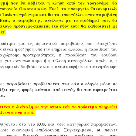
φέρεται να αντέδρασε
σύμφωνα με τις διατάξεις του
ύξησε κατά 1,36% τις θέσεις στάθμευσης για άτομα με
ιγμή που θα κόβεται η κλήση από τον τροχονόμο, θα
έντονα στην παρουσία των
Ν. 4830/2021.
ναπηρία. Δεκαεπτά εγκαταλελειμμένα οχήματα
πουργείο Οικονομικών. Εκεί, το υπουργείο Οικονομικών
ελεγκτών, με αποτέλεσμα να
πομακρύνθηκαν μέσα σε τρεις μήνες από τους δρόμους.
ο Taxis το πρόστιμο και θα το αποστέλλει στον παραβάτη
δημιουργηθεί ένταση στο
Ετσι, ο παραβάτης, ανάλογα με το εισόδημά του, θα
σημείο.
ε σταθερά βήματα και προσήλωση στο όραμα για μια πόλη
λογο πρόστιμο-πεσκέσι (το ύψος τους θα καθοριστεί με
ιο ανθρώπινη, λειτουργική και δίκαιη, ο Δήμος Σερρών
ς)!
πιταχύνει την υλοποίηση του Σχεδίου Βιώσιμης Αστικής
ινητικότητας (ΣΒΑΚ).
όστιμα για τις σημαντικές παραβάσεις που στοιχίζουν
Δημοτική Αστυνομία Σερρών : Αυτόφορη διαδικασία
PR
ς είναι η οδήγηση υπό την επήρεια αλκοόλ, η παραβίαση του
και Διοικητικό πρόστιμο 3.000€ σε πολίτη για
8
χώρησης προτεραιότητας, η παραβίαση του ερυθρού
παράνομες κοπές δέντρων στην περιοχή Καλλιθέα
ση για εντυπωσιασμό ή η τέλεση αυτοσχέδιων αγώνων, η
ημοτική Αστυνομία και Τμήμα Πρασίνου του Δήμου Σερρών
οδρομικών διαβάσεων και η αναστροφή σε αυτοκινητόδρομο
ετά από καταγγελία εντόπισαν άνδρα να κόβει παράνομα
έντρα στην Καλλιθέα
νες παραβάσεις προβλέπεται πως εάν ο οδηγός μέσα σε
ε αποφασιστικότητα και άμεσα αντανακλαστικά
άξει τρεις φορές κάποια από αυτές, θα του αφαιρείται
ειτούργησαν οι υπηρεσίες του Δήμου Σερρών, βάζοντας
μα.
φρένο» σε περιστατικό καταστροφής αστικού πρασίνου.
υγκεκριμένα, την Τρίτη 7 Απριλίου 2026, μετά από αξιοποίηση
ίται η διάταξη με την οποία εάν το πρόστιμο πληρωθεί
χετικής καταγγελίας, πραγματοποιήθηκε συντονισμένη
ιώνεται στο μισό.
Εγκύκλιος ΥΠ.ΕΣ. με θέμα: «Παροχή οδηγιών
πιχείρηση από το Τμήμα Δημοτικής Αστυνομίας σε συνεργασία
AR
αναφορικά με το πρόγραμμα εισαγωγικής
ε το Τμήμα Πρασίνου του Δήμου Σερρών.
29
σάγονται στο νέο ΚΟΚ και νέες κατηγορίες παραβάσεων,
εκπαίδευσης των διορισθέντος Δημοτικών
οι ποινές
ωρίς οικονομική επιβάρυνση. Συγκεκριμένα,
Αστυνομικών της προκήρυξης 1K/2024» - Στα
σε τρεις βασικές κατηγορίες, ανάλογα με την