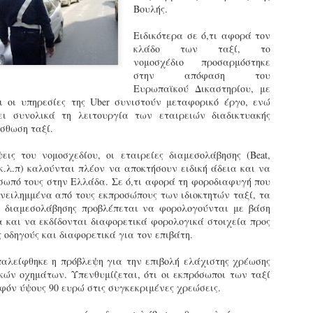
Bουλής.
εκπαιδευμένους δημοτικο
ήδη ολοκληρώσει την πρ
Ειδικότερα σε ό,τι αφορά τον
είναι έτοιμοι να αναλά
κλάδο των ταξί, το
νομοσχέδιο προσαρμόστηκε
Στο πλαίσιο της προετο
στην απόφαση του
ολοκαίνουργια σκούτερ,
Ευρωπαϊκού Δικαστηρίου, με
τις περιπολίες και τις 
τι οι υπηρεσίες της Uber συνιστούν μεταφορικό έργο, ενώ
στελεχών της υπηρεσίας
ει συνολικά τη λειτουργία των εταιρειών διαδικτυακής
ίσθωση ταξί.
εις του νομοσχεδίου, οι εταιρείες διαμεσολάβησης (Beat,
r κ.λ.π) καλούνται πλέον να αποκτήσουν ειδική άδεια και να
σωπό τους στην Ελλάδα. Σε ό,τι αφορά τη φοροδιαφυγή που
νειλημμένα από τους εκπροσώπους των ιδιοκτητών ταξί, τα
 διαμεσολάβησης προβλέπεται να φορολογούνται με βάση
α και να εκδίδονται διαφορετικά φορολογικά στοιχεία προς
 οδηγούς και διαφορετικά για τον επιβάτη.
παλείφθηκε η πρόβλεψη για την επιβολή ελάχιστης χρέωσης
κών οχημάτων. Υπενθυμίζεται, ότι οι εκπρόσωποι των ταξί
φόν ύψους 90 ευρώ στις συγκεκριμένες χρεώσεις.
Απολογισμός των
Δημοτική Αστυνομία
JUN
JUN
ελέγχων σε ιδιοκτήτες
Θεσσαλονίκης: Ένταση
4
4