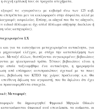
 η συχνή εμπλοκή τους σε τροχαία ατυχήματα.
Φωτογραφικό ρεπορτάζ
εγάλες μέρες ζει ο "οργανισμός" της Δημοτικής Αστυνομίας!
εξαιρεί τις «γουρούνες» με κυβισμό άνω των 125 κυβ.
α θυμίσουμε ότι κανονικές προσλήψεις στην Δημοτική
 θα επιτρέπεται μεν να κυκλοφορούν στην άσφαλτο, αλλά με
στυνομία έχουν να γίνουν από το 2010. Δεκαέξι ολόκληρα
ιαγραφές ασφαλείας. Επίσης, οι οδηγοί που θα τις οδηγούν,
ρόνια! Και βέβαια, ακόμη και με αυτές τις προσλήψεις, δεν
υν ειδικό δίπλωμα κι όχι απλά δίπλωμα οδήγησης δικύκλου ή
τάνουμε ούτε τα 2/3 των Δημοτικών Αστυνομικών που
ση νέας κατηγορίας).
πηρετούσαν το 2013 προ της κατάργησης της υπηρεσίας με
πόφαση του σημερινού πρωθυπουργού Κυριάκου Μητσοτάκη. Ας
ταχειρισμένα Ι.Χ
ναι...
Δημοτική Αστυνομία Θεσσαλονίκης: Διμηνιαίος
AR
ι και για τα εισαγόμενα μεταχειρισμένα αυτοκίνητα, για
απολογισμός ελέγχων τήρησης νομοθεσίας
2
αι μηχανισμοί ελέγχου, με στόχο την καταπολέμηση των
δεσποζόμενων Ζώων συντροφιάς
ν. Μεταξύ άλλων, θεσπίζονται συγκεκριμένες βεβαιώσεις
ον απολογισμό των δράσεων ελέγχου για τα ζώα συντροφιάς
νται με ηλεκτρονικό τρόπο. Τέτοιες βεβαιώσεις είναι η
ατά το δίμηνο Ιανουαρίου – Φεβρουαρίου 2026 παρουσιάζει η
ην οποία ταξινομήθηκε ένα αυτοκίνητο, η ημερομηνία
ημοτική Αστυνομία Θεσσαλονίκης, με στόχο την προστασία των
ίωση από επίσημους αντιπροσώπους σχετικά με το ποιες
ώων και την ομαλή συμβίωση στην πόλη.
ίνει, βεβαίωση του ΚΤΕΟ της χώρας προέλευσης κ.α. Θα
ι υπεύθυνη δήλωση του αγοραστή, που θα δηλώνει ότι έχει
τα προαναφερθέντα στοιχεία.
δικές Μεταφορές
ΣτΕ: Οριστική απόρριψη της επαναφοράς του 13ου
EB
ταφορών θα δημιουργηθεί Ψηφιακό Μητρώο Οδικών
και 14ου μισθού για τους δημοσίους υπαλλήλους
18
καταγράφονται ψηφιακά ανά επιχείρηση, τα οχήματα, οι