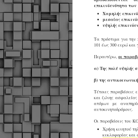
επικινδυνότητα τω
Χαμηλής επικινδ
μεσαίας επικινδ
Σ
υψηλής επικινδυν
ε
Δ
α
Τα πρόστιμα για την 
Π
101 έως 300 ευρώ και 
Δ
M
οι παραβ
Περαιτέρω,
α) Της πολύ υψηλής
Δ
β) της αντικοινωνικ
τ
έ
Τέτοιες παραβάσεις ε
και ζώνης ασφαλείας
ατόμων με αναπηρί
αυτοκινητοδρόμους.
Οι παραβάσεις του ΚΟ
M
Χρήση κινητού τη
κυκλοφορίας και ά