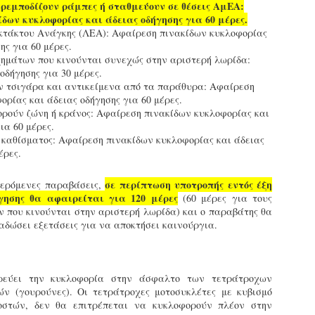
υνεχίζονται οι ορκωμοσίες των νέων Δημοτικών Αστυνομικών
εμποδίζουν ράμπες ή σταθμεύουν σε θέσεις ΑμΕΑ:
ε δήμους της χώρας. Το Dimastin, αναζητεί σχετικό
δων κυκλοφορίας και άδειας οδήγησης για 60 μέρες.
ωτογραφικό υλικό στο διαδίκτυο και σας το παρουσιάζει σε
κτάκτου Ανάγκης (ΛΕΑ): Αφαίρεση πινακίδων κυκλοφορίας
υτή την ανάρτηση. Επίσης, σας καλούμε, αν διαπιστώσετε ότι
ης για 60 μέρες.
ας έχουν "ξεφύγει" ορκωμοσίες, μπορείτε να στέλνετε το
ημάτων που κινούνται συνεχώς στην αριστερή λωρίδα:
ωτογραφικό τους υλικό στο dimasthes@gmail.gr ώστε να το
οδήγησης για 30 μέρες.
ημοσιεύουμε εδώ, άμεσα.
ν τσιγάρα και αντικείμενα από τα παράθυρα: Αφαίρεση
ορίας και άδειας οδήγησης για 60 μέρες.
ορούν ζώνη ή κράνος: Αφαίρεση πινακίδων κυκλοφορίας και
Θεσσαλονίκη: Ορκίστηκαν οι 75 νέοι δημοτικοί
AR
ια 60 μέρες.
αστυνομικοί – Τι τους ζήτησε ο Αγγελούδης
18
 καθίσματος: Αφαίρεση πινακίδων κυκλοφορίας και άδειας
Ενισχύεται το έργο της δημοτικής αστυνομίας στο δήμο
έρες.
εσσαλονίκης καθώς το πρωί της Τετάρτης 18 Μαρτίου
ρκίστηκαν οι 75 νέοι δημοτικοί αστυνομικοί.
σε περίπτωση υποτροπής εντός έξη
φερόμενες παραβάσεις,
γησης θα αφαιρείται για 120 μέρες
(60 μέρες για τους
Με αυτούς, σε λίγους μήνες αποκτά ένα ισχυρό σώμα η
 που κινούνται στην αριστερή λωρίδα) και ο παραβάτης θα
ημοτική αστυνομία. Θα είναι πιο κοντά στον πολίτη. Είχα την
δώσει εξετάσεις για να αποκτήσει καινούργια.
υκαιρία να είμαι σήμερα στην ορκωμοσία τους.
εύει την κυκλοφορία στην άσφαλτο των τετράτροχων
Ξεκίνησαν εδώ και μια εβδομάδα οι αφίξεις των
AR
ν (γουρούνες). Οι τετράτροχες μοτοσυκλέτες με κυβισμό
νεοπροσληφθέντων Δημοτικών Αστυνομικών στους
17
τοστών, δεν θα επιτρέπεται να κυκλοφορούν πλέον στην
δήμους και οι ορκωμοσίες τους - Πλήρες