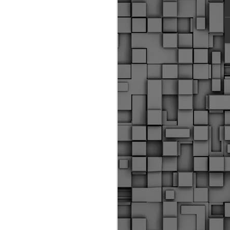
ύς αστυνομικούς, οι οποίοι έχουν
οβλεπόμενη εκπαίδευσή τους και
βουν καθήκοντα.
ιμασίας, ο Δήμος παρέλαβε τρία
 τα οποία θα χρησιμοποιούνται για
καθημερινές μετακινήσεις των
.
Δημοτική Αστυνομία
MAY
Θεσσαλονίκης:
25