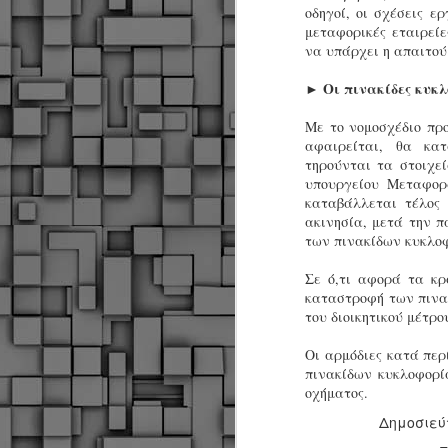
οδηγοί, οι σχέσεις ε
α
μεταφορικές εταιρείε
δ
να υπάρχει η απαιτού
α
► Οι πινακίδες κυκ
Τ
ε
Με το νομοσχέδιο πρ
Π
αφαιρείται, θα κα
ε
τηρούνται τα στοιχε
δ
υπουργείου Μεταφορ
F
καταβάλλεται τέλος
ακινησία, μετά την 
των πινακίδων κυκλοφ
►
Σε ό,τι αφορά τα κρ
καταστροφή των πινακ
του διοικητικού μέτρο
Οι αρμόδιες κατά πε
πινακίδων κυκλοφορία
οχήματος.
F
Δημοσιεύ