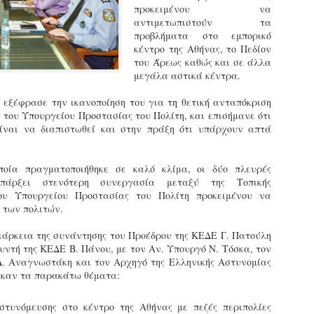
προκειμένου να
εκπαιδευμένους δημοτικο
αντιμετωπιστούν τα
ήδη ολοκληρώσει την πρ
προβλήματα στο εμπορικό
είναι έτοιμοι να αναλά
κέντρο της Αθήνας, το Πεδίον
του Άρεως καθώς και σε άλλα
Στο πλαίσιο της προετο
μεγάλα αστικά κέντρα.
ολοκαίνουργια σκούτερ,
τις περιπολίες και τις 
 εξέφρασε την ικανοποίηση του για τη θετική ανταπόκριση
στελεχών της υπηρεσίας
ς του Υπουργείου Προστασίας του Πολίτη, και επισήμανε ότι
ίναι να διαπιστωθεί και στην πράξη ότι υπάρχουν απτά
ποία πραγματοποιήθηκε σε καλό κλίμα, οι δύο πλευρές
άρξει στενότερη συνεργασία μεταξύ της Τοπικής
του Υπουργείου Προστασίας του Πολίτη προκειμένου να
 των πολιτών.
διάρκεια της συνάντησης του Προέδρου της ΚΕΔΕ Γ. Πατούλη
θυντή της ΚΕΔΕ Β. Πάνου, με τον Αν. Υπουργό Ν. Τόσκα, τον
 Δ. Αναγνωστάκη και τον Αρχηγό της Ελληνικής Αστυνομίας
ηκαν τα παρακάτω θέματα:
Απολογισμός των
Δημοτική Αστυνομία
JUN
JUN
τυνόμευσης στο κέντρο της Αθήνας με πεζές περιπολίες
ελέγχων σε ιδιοκτήτες
Θεσσαλονίκης: Ένταση
4
4