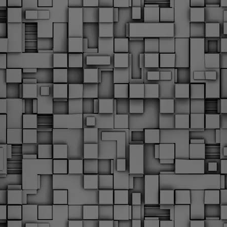
Φωτογραφικό ρεπορτάζ
εγάλες μέρες ζει ο "οργανισμός" της Δημοτικής Αστυνομίας!
α θυμίσουμε ότι κανονικές προσλήψεις στην Δημοτική
στυνομία έχουν να γίνουν από το 2010. Δεκαέξι ολόκληρα
ρόνια! Και βέβαια, ακόμη και με αυτές τις προσλήψεις, δεν
τάνουμε ούτε τα 2/3 των Δημοτικών Αστυνομικών που
πηρετούσαν το 2013 προ της κατάργησης της υπηρεσίας με
πόφαση του σημερινού πρωθυπουργού Κυριάκου Μητσοτάκη. Ας
ναι...
Δημοτική Αστυνομία Θεσσαλονίκης: Διμηνιαίος
AR
απολογισμός ελέγχων τήρησης νομοθεσίας
2
δεσποζόμενων Ζώων συντροφιάς
ον απολογισμό των δράσεων ελέγχου για τα ζώα συντροφιάς
ατά το δίμηνο Ιανουαρίου – Φεβρουαρίου 2026 παρουσιάζει η
ημοτική Αστυνομία Θεσσαλονίκης, με στόχο την προστασία των
ώων και την ομαλή συμβίωση στην πόλη.
ΣτΕ: Οριστική απόρριψη της επαναφοράς του 13ου
EB
και 14ου μισθού για τους δημοσίους υπαλλήλους
18