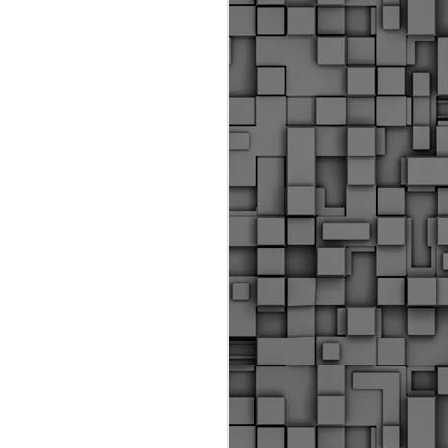
Διοικητικά πρόστιμα
ύψους 11.350€ σε
εργολάβους για
παραβάσεις σε έργα
Ο.Κ.Ω
Η Δημοτική Αστυνομία
Θεσσαλονίκης βεβαίωσε κατά
τις προηγούμενες ημέρες
πρόστιμα για 11 διοικητικές
παραβάσεις που έλαβαν
χώρα κατά τη διάρκεια
εργασιών από εργολαβικά
συνεργεία και οι οποίες
αφορούσαν εκτέλεση
εργασιών χωρίς νόμιμη
σήμανση και στην απόθεση
υλικών – εργαλείων εκτός του
προβλεπόμενου εργοταξίου.