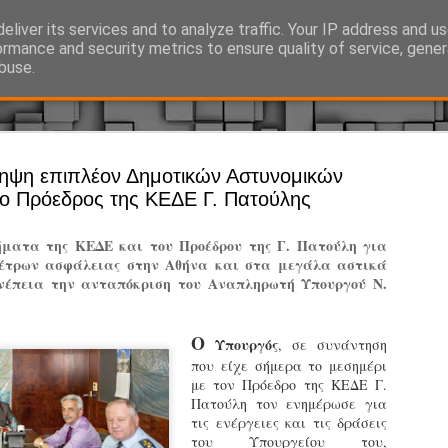
eliver its services and to analyze traffic. Your IP address and u
Ό, τι συμβαίνει γύρω από τη Δημοτική Αστυνομία, την τοπική αυτ
ormance and security metrics to ensure quality of service, gene
buse.
Άργος - Δη
ηψη επιπλέον Δημοτικών Αστυνομικών
JUL
 ο Πρόεδρος της ΚΕΔΕ Γ. Πατούλης
Με σκούτε
29
προσωπικό
ματα της ΚΕΔΕ και του Προέδρου της Γ. Πατούλη για
αρμοδιότη
μέτρων ασφάλειας στην Αθήνα και στα μεγάλα αστικά
νέπεια την ανταπόκριση του Αναπληρωτή Υπουργού Ν.
Ξεκινά επίσημα η λειτο
Η Δημοτική Αστυνομία σ
Ο
Υπουργός
, σε συνάντηση
καθώς από την 1η Αυγού
που είχε σήμερα το μεσημέρι
επιχειρησιακή λειτουργ
με τον Πρόεδρο της ΚΕΔΕ Γ.
παρουσία του Δήμου στου
Πατούλη τον ενημέρωσε για
χώρους.
τις ενέργειες και τις δράσεις
του Υπουργείου του,
Η νέα υπηρεσία θα στε