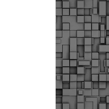
ύς αστυνομικούς, οι οποίοι έχουν
οβλεπόμενη εκπαίδευσή τους και
βουν καθήκοντα.
ιμασίας, ο Δήμος παρέλαβε τρία
 τα οποία θα χρησιμοποιούνται για
καθημερινές μετακινήσεις των
.
Δημοτική Αστυνομία
MAY
Θεσσαλονίκης:
25