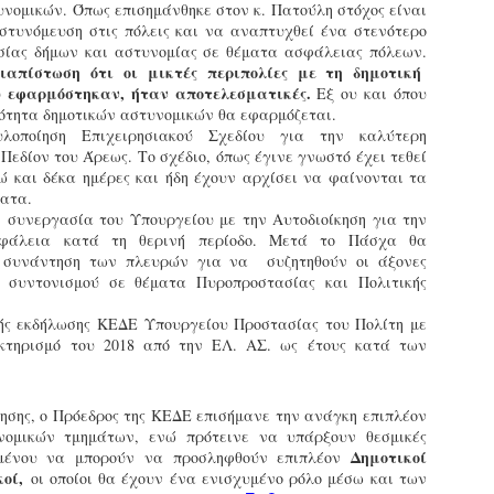
υνομικών. Όπως επισημάνθηκε στον κ. Πατούλη στόχος είναι
ζώων συντροφιάς τον
κατά την διάρκεια
στυνόμευση στις πόλεις και να αναπτυχθεί ένα στενότερο
Μάιο από τη Δημοτική
ελέγχων τήρησης
σίας δήμων και αστυνομίας σε θέματα ασφάλειας πόλεων.
Αστυνομία
νομοθεσίας για τα
ιαπίστωση ότι οι μικτές περιπολίες με τη δημοτική
Θεσσαλονίκης
δεσποζόμενα ζώα
υ εφαρμόστηκαν, ήταν αποτελεσματικές.
Εξ ου και όπου
συντροφιάς στο Πεδίον
Τον απολογισμό των δράσεων
ότητα δημοτικών αστυνομικών θα εφαρμόζεται.
του Άρεως
της για την προστασία των
λοποίηση Επιχειρησιακού Σχεδίου για την καλύτερη
Ένταση επικράτησε στο Πεδίον
ζώων συντροφιάς τον μήνα
Πεδίον του Άρεως. Το σχέδιο, όπως έγινε γνωστό έχει τεθεί
του Άρεως κατά τη διάρκεια
Μάιο 2026 παρουσιάζει η
Γρεβενά - Τμήμα Δοκίμων Αστυφυλάκων:
AY
ώ και δέκα ημέρες και ήδη έχουν αρχίσει να φαίνονται τα
ελέγχων που
Εκπαιδευόμενοι Δημοτικοί Αστυνομικοί έκαναν χρήση
Δημοτική Αστυνομία
10
ματα.
κάνναβης στην αυλή της σχολής
πραγματοποιούσε η Δημοτική
Θεσσαλονίκης.
 συνεργασία του Υπουργείου με την Αυτοδιοίκηση για την
Αστυνομία για την τήρηση των
τη σύλληψη δύο εκπαιδευόμενων Δημοτικών Αστυνομικών
σφάλεια κατά τη θερινή περίοδο. Μετά το Πάσχα θα
υποχρεώσεων που
Συγκεκριμένα,
λικίας 33 και 31 ετών, για ναρκωτικά, προχώρησαν το βράδυ
ί συνάντηση των πλευρών για να συζητηθούν οι άξονες
προβλέπονται για τα ζώα
πραγματοποιήθηκαν έλεγχοι
ης Τετάρτης 6 Μαΐου οι αστυνομικοί στα Γρεβενά.
 συντονισμού σε θέματα Πυροπροστασίας και Πολιτικής
συντροφιάς, όπως η
από αμιγή κλιμάκια
ηλεκτρονική σήμανση
(αποκλειστικά της Δημοτικής
ύμφωνα με τις Αρχές, οι δύο άνδρες εντοπίστηκαν από
ής εκδήλωσης ΚΕΔΕ Υπουργείου Προστασίας του Πολίτη με
(microchip) και η κατοχή των
Αστυνομίας), καθώς και από
κπαιδευτή του Τμήματος Δοκίμων Αστυφυλάκων Γρεβενών στον
κτηρισμό του 2018 από την ΕΛ. ΑΣ. ως έτους κατά των
απαραίτητων εγγράφων.
μικτά κλιμάκια σε
ροαύλιο χώρο της σχολής, τη στιγμή που έκαναν χρήση
συνεργασία με την Ελληνική
άνναβης.
Το περιστατικό σημειώθηκε
Αστυνομία (ΕΛ.ΑΣ.). Στόχος
όταν δημοτικοί αστυνομικοί
τησης, ο Πρόεδρος της ΚΕΔΕ επισήμανε την ανάγκη επιπλέον
των ελέγχων ήταν η τήρηση
Δήμαρχος Σερρών: «Εκφράζω τη βαθιά μου
ατά τον έλεγχο που ακολούθησε, στην κατοχή του 33χρονου
PR
προχώρησαν σε έλεγχο
αναγνώριση και τις θερμές μου ευχαριστίες στη
νομικών τμημάτων, ενώ πρότεινε να υπάρξουν θεσμικές
των κανόνων ευζωίας των
ρέθηκε και κατασχέθηκε συσκευασία με ακατέργαστη
8
Δημοτική Αστυνομία Σερρών»
σκύλου που συνόδευε μία
Δημοτικοί
ιμένου να μπορούν να προσληφθούν επιπλέον
ζώων και η τήρηση των
άνναβη, συνολικού μικτού βάρους 17,07 γραμμαρίων.
γυναίκα. Η ιδιοκτήτρια
κοί,
υποχρεώσεων των ιδιοκτητών,
οι οποίοι θα έχουν ένα ενισχυμένο ρόλο μέσω και των
ε στόχο μία πόλη χωρίς αποκλεισμούς ο Δήμος Σερρών