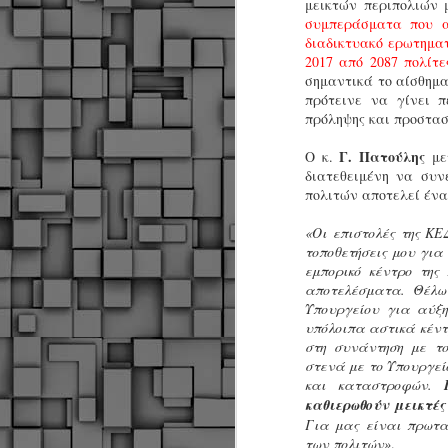
μεικτών περιπολιών 
α
συμπεράσματα που α
α
διαδικτυακό ερωτημα
α
2017 από 2087 πολίτε
σημαντικά το αίσθημα
Μ
πρότεινε να γίνει 
π
πρόληψης και προστασ
ε
Κ
Γ. Πατούλης
Ο κ.
μετ
A
διατεθειμένη να συ
πολιτών αποτελεί ένα
Δ
«Οι επιστολές της ΚΕ
μ
τοποθετήσεις μου για
δ
εμπορικό κέντρο της
αποτελέσματα. Θέλω 
Μ
Υπουργείου για αύξη
λ
υπόλοιπα αστικά κέν
«
στη συνάντηση με τ
Σ
στενά με το Υπουργεί
σ
και καταστροφών.
ε
M
καθιερωθούν μεικτές
μ
Για μας είναι πρωτα
των πολιτών»
.