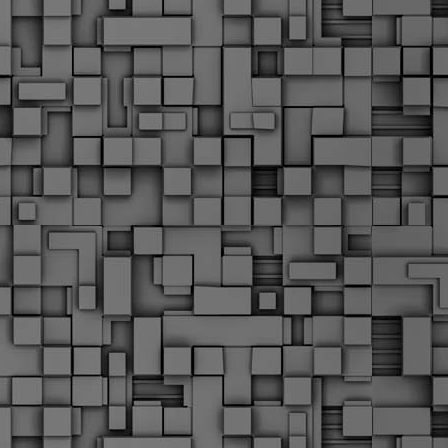
α
δ
α
Τ
ε
Π
ε
δ
F
►
F