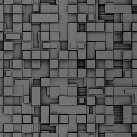
Μ
Ν
Α
χ
φ
υ
α
εί
M
Τ
κ
Δ
ζ
F