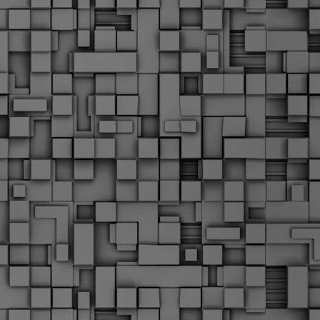
Σ
σ
φ
α
μ
φ
δ
M
Θ
ο
«
δ
ε
M