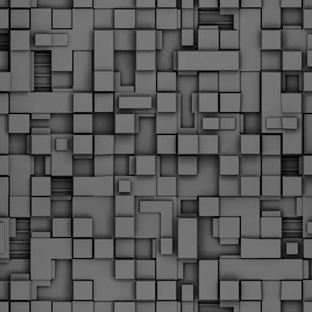
υνεχίζονται οι ορκωμοσίες των νέων Δημοτικών Αστυνομικών
ε δήμους της χώρας. Το Dimastin, αναζητεί σχετικό
ωτογραφικό υλικό στο διαδίκτυο και σας το παρουσιάζει σε
υτή την ανάρτηση. Επίσης, σας καλούμε, αν διαπιστώσετε ότι
ας έχουν "ξεφύγει" ορκωμοσίες, μπορείτε να στέλνετε το
ωτογραφικό τους υλικό στο dimasthes@gmail.gr ώστε να το
ημοσιεύουμε εδώ, άμεσα.
Θεσσαλονίκη: Ορκίστηκαν οι 75 νέοι δημοτικοί
AR
αστυνομικοί – Τι τους ζήτησε ο Αγγελούδης
18
Ενισχύεται το έργο της δημοτικής αστυνομίας στο δήμο
εσσαλονίκης καθώς το πρωί της Τετάρτης 18 Μαρτίου
ρκίστηκαν οι 75 νέοι δημοτικοί αστυνομικοί.
Με αυτούς, σε λίγους μήνες αποκτά ένα ισχυρό σώμα η
ημοτική αστυνομία. Θα είναι πιο κοντά στον πολίτη. Είχα την
υκαιρία να είμαι σήμερα στην ορκωμοσία τους.
Ξεκίνησαν εδώ και μια εβδομάδα οι αφίξεις των
AR
νεοπροσληφθέντων Δημοτικών Αστυνομικών στους
17
δήμους και οι ορκωμοσίες τους - Πλήρες