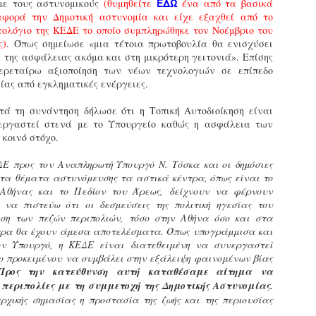
φέρεται να αντέδρασε
ΕΔΩ
με τους αστυνομικούς
σύμφωνα με τις διατάξεις του
(θυμηθείτε
ένα από τα βασικά
ύξησε κατά 1,36% τις θέσεις στάθμευσης για άτομα με
έντονα στην παρουσία των
φορά την Δημοτική αστυνομία και είχε εξαχθεί από το
Ν. 4830/2021.
ναπηρία. Δεκαεπτά εγκαταλελειμμένα οχήματα
ελεγκτών, με αποτέλεσμα να
τολόγιο της ΚΕΔΕ το οποίο συμπληρώθηκε τον Νοέμβριο του
πομακρύνθηκαν μέσα σε τρεις μήνες από τους δρόμους.
δημιουργηθεί ένταση στο
ς)
. Όπως σημείωσε «μια τέτοια πρωτοβουλία θα ενισχύσει
σημείο.
 της ασφάλειας ακόμα και στη μικρότερη γειτονιά». Επίσης
ε σταθερά βήματα και προσήλωση στο όραμα για μια πόλη
περεταίρω αξιοποίηση των νέων τεχνολογιών σε επίπεδο
ιο ανθρώπινη, λειτουργική και δίκαιη, ο Δήμος Σερρών
ίας από εγκληματικές ενέργειες.
πιταχύνει την υλοποίηση του Σχεδίου Βιώσιμης Αστικής
ινητικότητας (ΣΒΑΚ).
ά τη συνάντηση δήλωσε ότι η Τοπική Αυτοδιοίκηση είναι
Δημοτική Αστυνομία Σερρών : Αυτόφορη διαδικασία
PR
και Διοικητικό πρόστιμο 3.000€ σε πολίτη για
νεργαστεί στενά με το Υπουργείο καθώς η ασφάλεια των
8
παράνομες κοπές δέντρων στην περιοχή Καλλιθέα
 κοινό στόχο.
ημοτική Αστυνομία και Τμήμα Πρασίνου του Δήμου Σερρών
ΔΕ προς τον Αναπληρωτή Υπουργό Ν. Τόσκα και οι δημόσιες
ετά από καταγγελία εντόπισαν άνδρα να κόβει παράνομα
 τα θέματα αστυνόμευσης τα αστικά κέντρα, όπως είναι το
έντρα στην Καλλιθέα
 Αθήνας και το Πεδίον του Άρεως, δείχνουν να φέρνουν
να πιστεύω ότι οι δεσμεύσεις της πολιτική ηγεσίας του
ε αποφασιστικότητα και άμεσα αντανακλαστικά
ση των πεζών περιπολιών, τόσο στην Αθήνα όσο και στα
ειτούργησαν οι υπηρεσίες του Δήμου Σερρών, βάζοντας
τρα θα έχουν άμεσα αποτελέσματα. Όπως υπογράμμισα και
φρένο» σε περιστατικό καταστροφής αστικού πρασίνου.
ον Υπουργό, η ΚΕΔΕ είναι διατεθειμένη να συνεργαστεί
υγκεκριμένα, την Τρίτη 7 Απριλίου 2026, μετά από αξιοποίηση
ο προκειμένου να συμβάλει στην εξάλειψη φαινομένων βίας
χετικής καταγγελίας, πραγματοποιήθηκε συντονισμένη
Προς την κατεύθυνση αυτή καταθέσαμε αίτημα να
Εγκύκλιος ΥΠ.ΕΣ. με θέμα: «Παροχή οδηγιών
πιχείρηση από το Τμήμα Δημοτικής Αστυνομίας σε συνεργασία
AR
αναφορικά με το πρόγραμμα εισαγωγικής
 περιπολίες με τη συμμετοχή της Δημοτικής Αστυνομίας.
ε το Τμήμα Πρασίνου του Δήμου Σερρών.
29
εκπαίδευσης των διορισθέντος Δημοτικών
ρχικής σημασίας η προστασία της ζωής και της περιουσίας
Αστυνομικών της προκήρυξης 1K/2024» - Στα