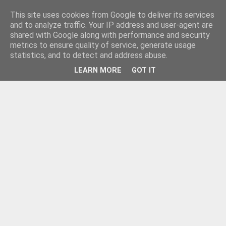
This site uses cookies from Google to deliver its services
and to analyze traffic. Your IP address and user-agent are
shared with Google along with performance and security
metrics to ensure quality of service, generate usage
statistics, and to detect and address abuse.
LEARN MORE
GOT IT