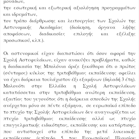
μονάδων,
την εσωτερική και εξωτερική αξιολόγηση προγραμμάτων
και ιδρυμάτων,
τον τρόπο διάρθρωσης και λειτουργίας των Σχολών της
Αστυνομικής Ακαδημίας (διοίκηση, όργανα λήψης
αποφάσεων, διαδικασίες επιλογής και εξέλιξης
προσωπικού, κλπ.).
Οι αστυνομικοί είχαν διαπιστώσει ότι όσον αφορά την
Σχολή Αστυφυλάκων, είχαν ανακύψει προβλήματα, καθώς
η διαδικασία της Μπολόνια όριζε ξεκάθαρα ότι ο πρώτος
(σύντομος) κύκλος της τριτοβάθμιας εκπαίδευσης οφείλει
να έχει διάρκεια τουλάχιστον έξι εξαμήνων (δηλαδή 3 έτη).
Μολονότι στην Ελλάδα η Σχολή Αστυφυλάκων
κατατάσσεται στην τριτοβάθμια ανώτερη εκπαίδευση,
εξαιτίας του γεγονότος ότι η διάρκεια σπουδών της Σχολής
ανέρχεται μόνο σε πέντε εξάμηνα, σε ευρωπαϊκό επίπεδο
το πτυχίο της Σχολής Αστυφυλάκων δεν αναγνωρίζεται ως
πτυχίο τριτοβάθμιας εκπαίδευσης αλλά ως πτυχίο
επαγγελματικής ειδικότητας, εκπαίδευσης και κατάρτισης,
που αντιστοιχεί στο επίπεδο της μετά λυκειακής
εκπαίδευσης (επίπεδο 5 του Ευρωπαϊκού Πλαισίου