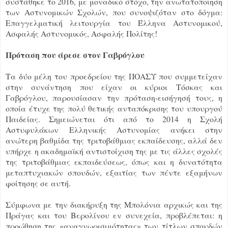
συστάθηκε το 2016, με μοναδικό στόχο, την ανωτατοποίηση
των Αστυνομικών Σχολών, που συνοψιζόταν στο δόγμα:
Επαγγελματική λειτουργία του Έλληνα Αστυνομικού,
Ασφαλής Αστυνομικός, Ασφαλής Πολίτης!
Πρόταση που άρεσε στον Γαβρόγλου
Τα δύο μέλη του προεδρείου της ΠΟΑΣΥ που συμμετείχαν
στην συνάντηση που είχαν οι κύριοι Τόσκας και
Γαβρόγλου, παρουσίασαν την πρόταση-εισήγησή τους, η
οποία έτυχε της πολύ θετικής ανταπόκρισης του υπουργού
Παιδείας. Σημειώνεται ότι από το 2014 η Σχολή
Αστυφυλάκων Ελληνικής Αστυνομίας ανήκει στην
ανώτερη βαθμίδα της τριτοβάθμιας εκπαίδευσης, αλλά δεν
υπήρχε η ακαδημαϊκή αντιστοίχιση της με τις άλλες σχολές
της τριτοβάθμιας εκπαιδεύσεως, όπως και η δυνατότητα
μεταπτυχιακών σπουδών, εξαιτίας των πέντε εξαμήνων
φοίτησης σε αυτή.
Σύμφωνα με την διακήρυξη της Μπολόνια αρχικώς και της
Πράγας και του Βερολίνου εν συνεχεία, προβλέπεται: η
προώθηση της «αναγνωρισιμότητας» των τίτλων σπουδών