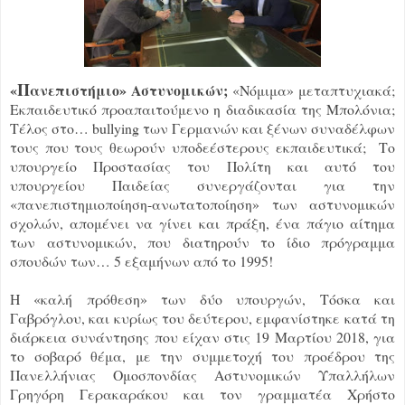
Π
«
ανεπιστήμιο» Αστυνομικών;
«Νόμιμα» μεταπτυχιακά;
Εκπαιδευτικό προαπαιτούμενο η διαδικασία της Μπολόνια;
Τέλος στο… bullying των Γερμανών και ξένων συναδέλφων
τους που τους θεωρούν υποδεέστερους εκπαιδευτικά; Το
υπουργείο Προστασίας του Πολίτη και αυτό του
υπουργείου Παιδείας συνεργάζονται για την
«πανεπιστημιοποίηση-ανωτατοποίηση» των αστυνομικών
σχολών, απομένει να γίνει και πράξη, ένα πάγιο αίτημα
των αστυνομικών, που διατηρούν το ίδιο πρόγραμμα
σπουδών των… 5 εξαμήνων από το 1995!
Η «καλή πρόθεση» των δύο υπουργών, Τόσκα και
Γαβρόγλου, και κυρίως του δεύτερου, εμφανίστηκε κατά τη
διάρκεια συνάντησης που είχαν στις 19 Μαρτίου 2018, για
το σοβαρό θέμα, με την συμμετοχή του προέδρου της
Πανελλήνιας Ομοσπονδίας Αστυνομικών Υπαλλήλων
Γρηγόρη Γερακαράκου και τον γραμματέα Χρήστο