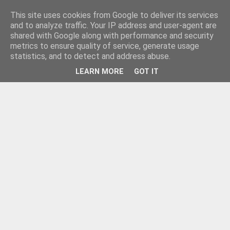
This site uses cookies from Google to deliver its services
and to analyze traffic. Your IP address and user-agent are
shared with Google along with performance and security
metrics to ensure quality of service, generate usage
statistics, and to detect and address abuse.
LEARN MORE
GOT IT