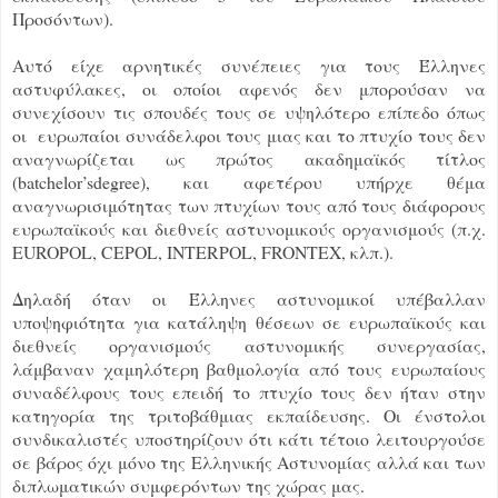
Προσόντων).
Αυτό είχε αρνητικές συνέπειες για τους Έλληνες
αστυφύλακες, οι οποίοι αφενός δεν μπορούσαν να
συνεχίσουν τις σπουδές τους σε υψηλότερο επίπεδο όπως
οι ευρωπαίοι συνάδελφοι τους μιας και το πτυχίο τους δεν
αναγνωρίζεται ως πρώτος ακαδημαϊκός τίτλος
(batchelor’sdegree), και αφετέρου υπήρχε θέμα
αναγνωρισιμότητας των πτυχίων τους από τους διάφορους
ευρωπαϊκούς και διεθνείς αστυνομικούς οργανισμούς (π.χ.
EUROPOL, CEPOL, INTERPOL, FRONTEX, κλπ.).
Δηλαδή όταν οι Έλληνες αστυνομικοί υπέβαλλαν
υποψηφιότητα για κατάληψη θέσεων σε ευρωπαϊκούς και
διεθνείς οργανισμούς αστυνομικής συνεργασίας,
λάμβαναν χαμηλότερη βαθμολογία από τους ευρωπαίους
συναδέλφους τους επειδή το πτυχίο τους δεν ήταν στην
κατηγορία της τριτοβάθμιας εκπαίδευσης. Οι ένστολοι
συνδικαλιστές υποστηρίζουν ότι κάτι τέτοιο λειτουργούσε
σε βάρος όχι μόνο της Ελληνικής Αστυνομίας αλλά και των
διπλωματικών συμφερόντων της χώρας μας.