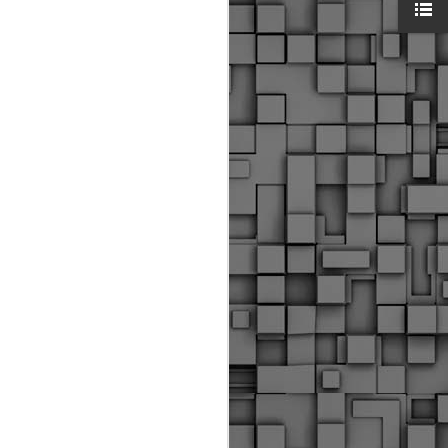
ύς αστυνομικούς, οι οποίοι έχουν
οβλεπόμενη εκπαίδευσή τους και
βουν καθήκοντα.
ιμασίας, ο Δήμος παρέλαβε τρία
 τα οποία θα χρησιμοποιούνται για
καθημερινές μετακινήσεις των
.
Δημοτική Αστυνομία
MAY
Θεσσαλονίκης:
25