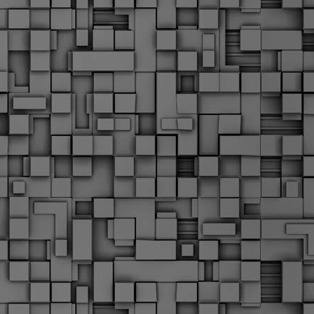
Σ
σ
φ
α
μ
φ
δ
M
Θ
ο
«
δ
ε
M