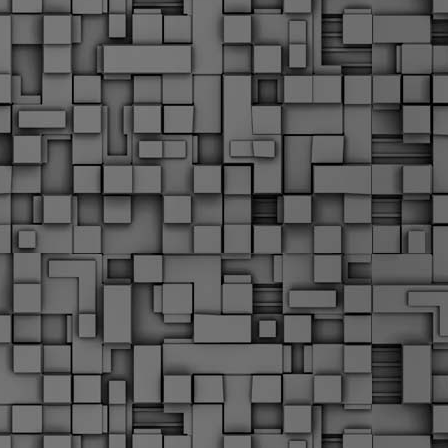
Μ
Ν
Α
χ
φ
υ
α
εί
M
Τ
κ
Δ
ζ
F