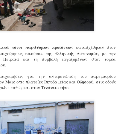
εκπαιδευμένους δημοτικο
ήδη ολοκληρώσει την πρ
είναι έτοιμοι να αναλά
Στο πλαίσιο της προετο
ολοκαίνουργια σκούτερ,
τις περιπολίες και τις 
στελεχών της υπηρεσίας
 επτά τόνοι παράνομων προϊόντων
κατασχέθηκαν στον
επιχείρησ
εις-«σκούπα» της Ελληνικής Αστυνομίας με την
α Πειραιά και τη συμβολή εργαζομένων στον τομέα
ου.
επιχειρήσεις για την αντιμετώπιση του παρεμπορίου
ν Μάιο στις πλατείες Ιπποδαμείας και Οδησσού, στις οδούς
ρώνη καθώς και στον Τινάνειο κήπο.
Απολογισμός των
Δημοτική Αστυνομία
JUN
JUN
ελέγχων σε ιδιοκτήτες
Θεσσαλονίκης: Ένταση
4
4