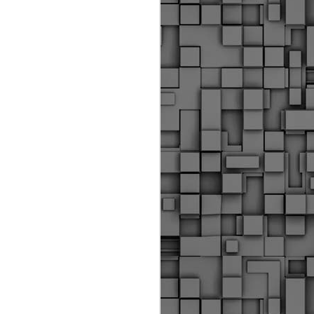
Διοικητικά πρόστιμα
ύψους 11.350€ σε
εργολάβους για
παραβάσεις σε έργα
Ο.Κ.Ω
Η Δημοτική Αστυνομία
Θεσσαλονίκης βεβαίωσε κατά
τις προηγούμενες ημέρες
πρόστιμα για 11 διοικητικές
παραβάσεις που έλαβαν
χώρα κατά τη διάρκεια
εργασιών από εργολαβικά
συνεργεία και οι οποίες
αφορούσαν εκτέλεση
εργασιών χωρίς νόμιμη
σήμανση και στην απόθεση
υλικών – εργαλείων εκτός του
προβλεπόμενου εργοταξίου.