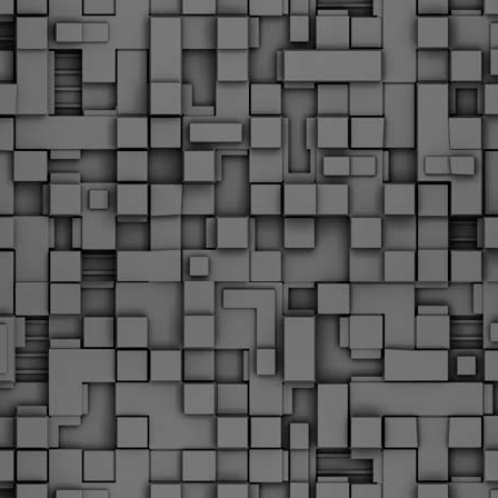
Φωτογραφικό ρεπορτάζ
εγάλες μέρες ζει ο "οργανισμός" της Δημοτικής Αστυνομίας!
α θυμίσουμε ότι κανονικές προσλήψεις στην Δημοτική
στυνομία έχουν να γίνουν από το 2010. Δεκαέξι ολόκληρα
ρόνια! Και βέβαια, ακόμη και με αυτές τις προσλήψεις, δεν
τάνουμε ούτε τα 2/3 των Δημοτικών Αστυνομικών που
πηρετούσαν το 2013 προ της κατάργησης της υπηρεσίας με
πόφαση του σημερινού πρωθυπουργού Κυριάκου Μητσοτάκη. Ας
ναι...
Δημοτική Αστυνομία Θεσσαλονίκης: Διμηνιαίος
AR
απολογισμός ελέγχων τήρησης νομοθεσίας
2
δεσποζόμενων Ζώων συντροφιάς
ον απολογισμό των δράσεων ελέγχου για τα ζώα συντροφιάς
ατά το δίμηνο Ιανουαρίου – Φεβρουαρίου 2026 παρουσιάζει η
ημοτική Αστυνομία Θεσσαλονίκης, με στόχο την προστασία των
ώων και την ομαλή συμβίωση στην πόλη.
ΣτΕ: Οριστική απόρριψη της επαναφοράς του 13ου
EB
και 14ου μισθού για τους δημοσίους υπαλλήλους
18