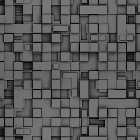
Με την απόφαση αυτή, το ΣτΕ απορρίπτει οριστικά τις
ξιώσεις των δημοσίων υπαλλήλων για επαναφορά των
ώρων, επικυρώνοντας την τρέχουσα κατάσταση παρά τις
ντιδράσεις της ΑΔΕΔΥ
ο ΣτΕ απέρριψε οριστικά την προσφυγή της ΑΔΕΔΥ και ενός
κπαιδευτικού για την επαναφορά των δώρων Χριστουγέννων,
άσχα και θερινής άδειας (13ος και 14ος μισθός) στους
ργαζόμενους του δημόσιου τομέα, κλείνοντας μια μακρά
ιαμάχη δεκαετιών που αφορούσε τις μνημονιακές περικοπές.
Εγγύκλιος ΥΠ.ΕΣ: Προκήρυξη 1Κ/2024 -
EB
Γνωστοποίηση έκδοσης οριστικών αποτελεσμάτων –
4
Παροχή οδηγιών.
 Δείτε/κατεβάστε την πολυαναμενόμενη εγκύκλιο του Υπ.
Με διαρροή 2 μέρες πριν την στάση εργασίας
EB
ενημερώνει το ΣτΕ για την απόρριψη της επαναφοράς
1