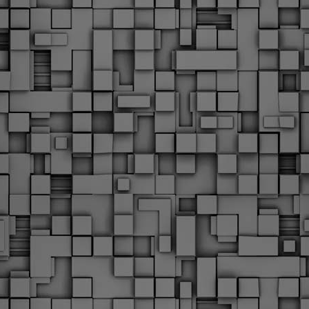
υνεχίζονται οι ορκωμοσίες των νέων Δημοτικών Αστυνομικών
ε δήμους της χώρας. Το Dimastin, αναζητεί σχετικό
ωτογραφικό υλικό στο διαδίκτυο και σας το παρουσιάζει σε
υτή την ανάρτηση. Επίσης, σας καλούμε, αν διαπιστώσετε ότι
ας έχουν "ξεφύγει" ορκωμοσίες, μπορείτε να στέλνετε το
ωτογραφικό τους υλικό στο dimasthes@gmail.gr ώστε να το
ημοσιεύουμε εδώ, άμεσα.
Θεσσαλονίκη: Ορκίστηκαν οι 75 νέοι δημοτικοί
AR
αστυνομικοί – Τι τους ζήτησε ο Αγγελούδης
18
Ενισχύεται το έργο της δημοτικής αστυνομίας στο δήμο
εσσαλονίκης καθώς το πρωί της Τετάρτης 18 Μαρτίου
ρκίστηκαν οι 75 νέοι δημοτικοί αστυνομικοί.
Με αυτούς, σε λίγους μήνες αποκτά ένα ισχυρό σώμα η
ημοτική αστυνομία. Θα είναι πιο κοντά στον πολίτη. Είχα την
υκαιρία να είμαι σήμερα στην ορκωμοσία τους.
Ξεκίνησαν εδώ και μια εβδομάδα οι αφίξεις των
AR
νεοπροσληφθέντων Δημοτικών Αστυνομικών στους
17
δήμους και οι ορκωμοσίες τους - Πλήρες