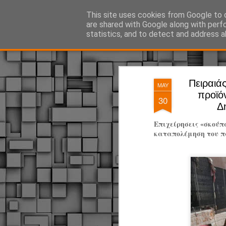
ΔΗΜΟΤΙΚΗ ΑΣΤΥΝΟΜΙΑ, τα νέα!
This site uses cookies from Google to d
are shared with Google along with perf
statistics, and to detect and address a
Magazine
Pages
Πειραιά
MAY
προϊό
30
Δ
Επιχείρησεις «σκούπ
καταπολέμηση του π