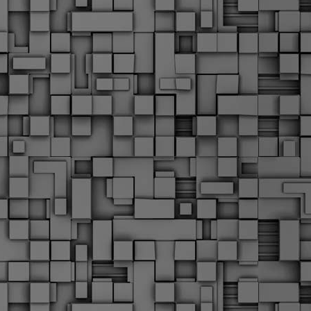
α
δ
α
Τ
ε
Π
ε
δ
F
►
F