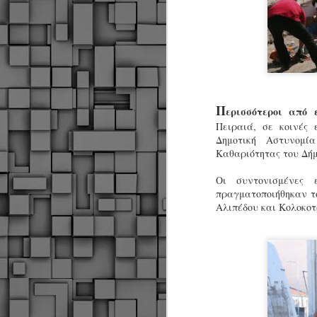
Π
ερισσότεροι από
Πειραιά, σε κοινές 
Δημοτική Αστυνομί
Καθαριότητας του Δήμ
Οι συντονισμένες 
πραγματοποιήθηκαν το
Αλιπέδου και Κολοκοτ
Δήμος Κοζάνης :
JUN
Αναμνηστικά
7