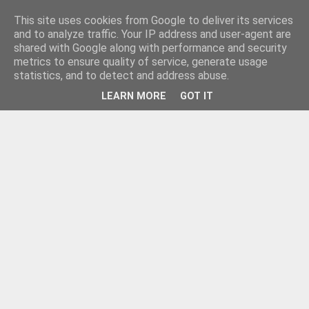
This site uses cookies from Google to deliver its services
and to analyze traffic. Your IP address and user-agent are
shared with Google along with performance and security
metrics to ensure quality of service, generate usage
statistics, and to detect and address abuse.
LEARN MORE
GOT IT