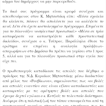
κόμμα του δημάρχους να μην παρευρεθούν.
Το δικό σας πρόγραμμα είναι κρυφό συνέχισε και
απευθυνόμενος στον Κ. Μητσοτάκη είπε:
«Πόσα σχολεία
θα κλείσετε, πόσους θα απολύσετε για να καλύψετε το
κενό; Λέτε ότι έχετε κοστολογημένο πρόγραμμα. Επιμένετε
για το πλεονάζον νοσηλευτικό προσωπικό;» «Μέσα σε τρία
καταφέρατε να καταστρέψετε κάθε προστατευτική
δικλείδα»
, συνέχισε ο κ. Τσίπρας. Παράλληλα έθεσε το
ερώτημα αν επιμένει η αναλογία προλήψεων-
αποχωρήσεων στο Δημόσιο θα πρέπει να γυρίσει στο 1 προς
5, αλλά και για το πλεονάζον προσωπικό στην υγεία που
είχε πει.
Ο πρωθυπουργός καταδίκασε τις απειλές που δέχθηκε ο
πρόεδρος της Ν.Δ. Κυριάκος Μητσοτάκης μέσω διαδικτύου
από μέλος του «Ρουβίκωνα», σημειώνοντας πως
«οι βολές
και απειλές εναντίον σας είναι εξίσου καταδικαστέες και
κατακριτέες με τις αμέτρητες βολές και απειλές που
έχουμε δεχτεί εγώ και ο κ. Κοτζιάς το τελευταίο διάστημα»
.
Ανέφερε ότι η πολιτική ζωή του τόπου υπονομεύεται από τη
συμπεριφορά ακραίων στοιχείων και επεσήμανε πως το