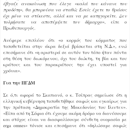
έβγαζε ανακοίνωση που έλεγε «καλά του κάνανε του
προδότη», θα μπορούσα να σταθώ; Εσείς έχετε το θράσος
όχι μόνο να στέκεστε, αλλά και να με κατηγορείτε. Δεν
τολμήσατε να αποπέμψετε τον δήμαρχο»
, είπε ο
Πρωθυπουργός.
Ανέφερε επιπλέον ότι «ο κορμός του κόμματος που
τοποθετείται στην άκρα δεξιά βρίσκεται στη Ν.Δ.», ενώ
επεσήμανε ότι «η αριστερά σε αυτόν τον τόπο ήταν πάντα
στη θέση του διωκόμενου, όχι του διώκτη, τη βία και του
κράτους και του παρακράτους την έχει υποστεί για
χρόνια».
Για την ΠΓΔΜ
Σε ό,τι αφορά το Σκοπιανό, ο κ. Τσίπρας σημείωσε ότι η
ελληνική κυβέρνηση τοποθετήθηκε σαφώς και εγκαίρως για
την πρόταση «Δημοκρατία της Μακεδονίας του Ίλιντεν».
«Είπα από τη Σόφια ότι έχουμε ακόμη δρόμο να διανύσουμε
και στόχος είναι να διασφαλίσουμε σύνθετη ονομασία με
erga omnes» τόνισε και επεσήμανε ότι «δηλώσαμε σαφώς