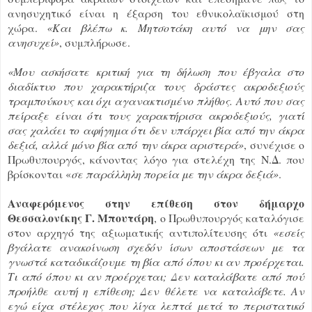
ανησυχητικό είναι η έξαρση του εθνικολαϊκισμού στη
χώρα.
«Και βλέπω κ. Μητσοτάκη αυτό να μην σας
ανησυχεί»
, συμπλήρωσε.
«Μου ασκήσατε κριτική για τη δήλωση που έβγαλα στο
διαδίκτυο που χαρακτήριζα τους δράστες ακροδεξιούς
τραμπούκους και όχι αγανακτισμένο πλήθος. Αυτό που σας
πείραξε είναι ότι τους χαρακτήρισα ακροδεξιούς, γιατί
σας χαλάει το αφήγημα ότι δεν υπάρχει βία από την άκρα
δεξιά, αλλά μόνο βία από την άκρα αριστερά»
, συνέχισε ο
Πρωθυπουργός, κάνοντας λόγο για στελέχη της Ν.Δ. που
βρίσκονται «
σε παράλληλη πορεία με την άκρα δεξιά»
.
Αναφερόμενος στην επίθεση στον δήμαρχο
Θεσσαλονίκης Γ. Μπουτάρη
, ο Πρωθυπουργός καταλόγισε
στον αρχηγό της αξιωματικής αντιπολίτευσης ότι
«εσείς
βγάλατε ανακοίνωση σχεδόν ίσων αποστάσεων με τα
γνωστά καταδικάζουμε τη βία από όπου κι αν προέρχεται.
Τι από όπου κι αν προέρχεται; Δεν καταλάβατε από πού
προήλθε αυτή η επίθεση; Δεν θέλετε να καταλάβετε. Αν
εγώ είχα στέλεχος που λίγα λεπτά μετά το περιστατικό