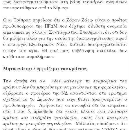
πως διαπραγματευόμαστε στη βάση τεσσάρων ονομάτων
που προτάθηκαν από το Νίμιτς».
Ο κ. Τσίπρας σημείωσε ότι ο Ζόραν Ζάεφ είναι ο πρώτος
πρωθυπουργός της ΠΓΔΜ που δέχτηκε σύνθετη ονομασία
erga omnes με αλλαγή Συντάγματος. Επεσήμανε, δε, ότι δεν
θα μιλήσει άλλο για την ουσία της διαπραγμάτευσης, αφού
ο υπουργός Εξωτερικών Νίκος Κοτζιάς διαπραγματεύεται
αυτήν την ώρα. «Η δική μας κυβέρνηση συζητάει, δεν
κρύβεται», συμπλήρωσε.
Μητσοτάκης: Συμμάζεμα του κράτους
Την άποψη ότι αν
«δεν κάνουμε το συμμάζεμα του
κράτους δεν θα μπορέσουμε να μειώσουμε την φορολογία»
,
εξέφρασε ο πρόεδρος της ΝΔ απαντώντας στο ερώτημα
σχετικά με το Δημόσιο που είχε θέσει προηγουμένως ο
πρωθυπουργός. Αφήνοντας να εννοηθεί ότι θα επιμείνει
στο 1 πος 5, πρόσθεσε ότι
«εσείς θέλετε ένα πλαδαρό
κράτος και αυξημένη φορολογία, εμείς ένα μαζεμένο
κράτος με μειωμένη φορολογία»
. Μάλιστα, επισήμανε ότι
αυτή είναι η βασική διαφορά στη φιλοσοφία ΣΥΡΙΖΑ και