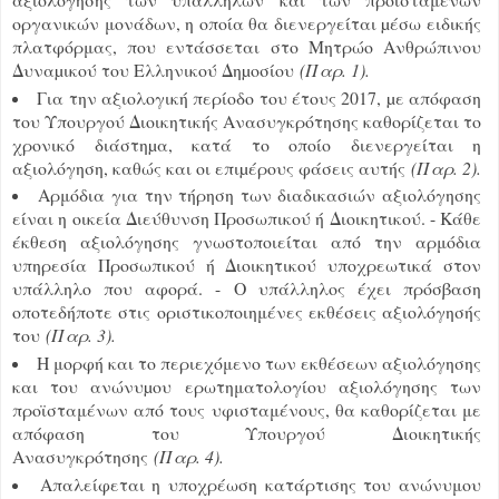
οργανικών μονάδων, η οποία θα διενεργείται µέσω ειδικής
πλατφόρμας, που εντάσσεται στο Μητρώο Ανθρώπινου
Δυναµικού του Ελληνικού Δηµοσίου
(Παρ. 1).
Για την αξιολογική περίοδο του έτους 2017, µε απόφαση
του Υπουργού Διοικητικής Ανασυγκρότησης καθορίζεται το
χρονικό διάστηµα, κατά το οποίο διενεργείται η
αξιολόγηση, καθώς και οι επιµέρους φάσεις αυτής
(Παρ. 2).
Αρμόδια για την τήρηση των διαδικασιών αξιολόγησης
είναι η οικεία Διεύθυνση Προσωπικού ή Διοικητικού. - Κάθε
έκθεση αξιολόγησης γνωστοποιείται από την αρμόδια
υπηρεσία Προσωπικού ή Διοικητικού υποχρεωτικά στον
υπάλληλο που αφορά. - Ο υπάλληλος έχει πρόσβαση
οποτεδήποτε στις οριστικοποιημένες εκθέσεις αξιολόγησής
του
(Παρ. 3).
Η μορφή και το περιεχόμενο των εκθέσεων αξιολόγησης
και του ανώνυµου ερωτηματολογίου αξιολόγησης των
προϊσταμένων από τους υφισταμένους, θα καθορίζεται με
απόφαση του Υπουργού Διοικητικής
Ανασυγκρότησης
(Παρ. 4).
Απαλείφεται η υποχρέωση κατάρτισης του ανώνυμου