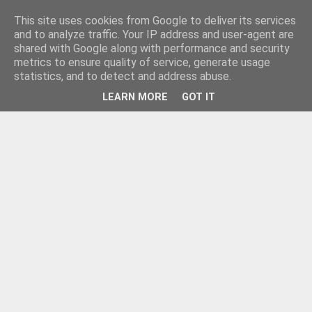
This site uses cookies from Google to deliver its services
and to analyze traffic. Your IP address and user-agent are
shared with Google along with performance and security
metrics to ensure quality of service, generate usage
statistics, and to detect and address abuse.
LEARN MORE
GOT IT