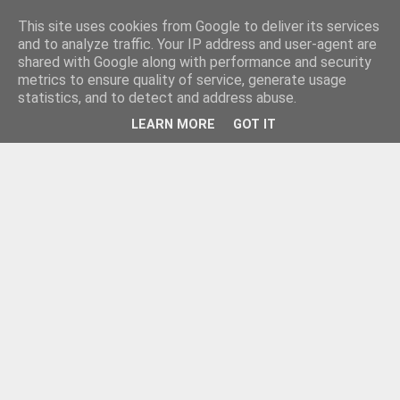
This site uses cookies from Google to deliver its services
and to analyze traffic. Your IP address and user-agent are
shared with Google along with performance and security
metrics to ensure quality of service, generate usage
statistics, and to detect and address abuse.
LEARN MORE
GOT IT