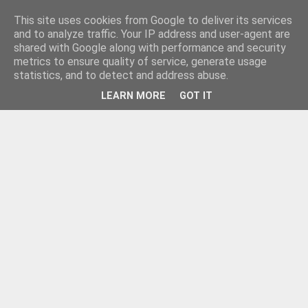
This site uses cookies from Google to deliver its services
and to analyze traffic. Your IP address and user-agent are
shared with Google along with performance and security
metrics to ensure quality of service, generate usage
statistics, and to detect and address abuse.
LEARN MORE
GOT IT