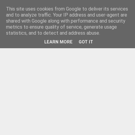
This site uses cookies from Google to deliver its services
and to analyze traffic. Your IP address and user-agent are
shared with Google along with performance and security
metrics to ensure quality of service, generate usage
statistics, and to detect and address abuse.
LEARN MORE
GOT IT