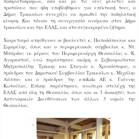
ποδηλατοδρόμων, όσο και με τις νέες μελέτες και
προτάσεις που ήδη υποβλήθηκαν για επέκτασή τους, ο
Δήμος Τρικκαίων συνεχίζει να προωθεί την ποδηλατική
κίνηση. Και τόνισε τη συνεργασία ανάμεσα στον Δήμο
τρικκαίων και την ΕΛΑΣ, και στο συγκεκριμένο ζήτημα.
Χαιρετισμό απηύθυναν οι βουλευτές κ. Παπαδόπουλος και
Σιμορέλης, όπως και ο περιφερειακός σύμβουλος κ. Ντ.
Μπάρδας εκ μέρους του Περιφερειάρχη Θεσσαλίας κ. Κ.
Αγοραστού, ενώ παρέστησαν ακόμη, ο Σεβασμιώτατος
Μητροπολίτης Τρίκκης και Σταγών κ. Χρυσόστομος, ο
πρόεδρος του Δημοτικού Συμβουλίου Τρικκαίων κ. Μιχάλης
Λάππας και ο πρόεδρος της e-trikala ΑΕ κ. Γιάννης
Κωτούλας. Επίσης παρέστησαν, ανώτερα στελέχη της
ΕΛΑΣ από όλη τη Θεσσαλία, όπως και οι 3 διοικητές των
Αστυνομικών Διευθύνσεων των άλλων 3 νομών της
Θεσσαλίας.