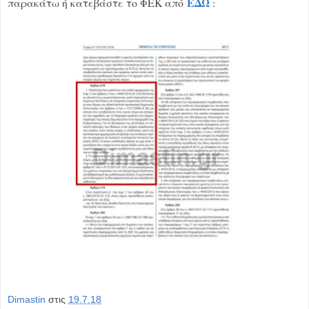
ΕΔΩ
παρακάτω ή κατεβάστε το ΦΕΚ από
:
Dimastin
στις
19.7.18