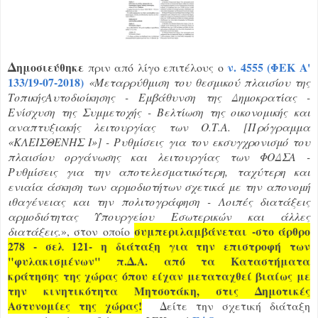
Δ
ημοσιεύθηκε
ν. 4555 (ΦΕΚ Α'
πριν από λίγο επιτέλους ο
133/19-07-2018)
«Μεταρρύθμιση του θεσμικού πλαισίου της
ΤοπικήςΑυτοδιοίκησης - Εμβάθυνση της Δημοκρατίας -
Ενίσχυση της Συμμετοχής - Βελτίωση της οικονομικής και
αναπτυξιακής λειτουργίας των Ο.Τ.Α. [Πρόγραμμα
«ΚΛΕΙΣΘΕΝΗΣ Ι»] - Ρυθμίσεις για τον εκσυγχρονισμό του
πλαισίου οργάνωσης και λειτουργίας των ΦΟΔΣΑ -
Ρυθμίσεις για την αποτελεσματικότερη, ταχύτερη και
ενιαία άσκηση των αρμοδιοτήτων σχετικά με την απονομή
ιθαγένειας και την πολιτογράφηση
- Λοιπές διατάξεις
αρμοδιότητας Υπουργείου Εσωτερικών και άλλες
συμπεριλαμβάνεται -στο άρθρο
διατάξεις.
»
,
στον οποίο
278 - σελ 121- η διάταξη για την επιστροφή των
"φυλακισμένων" π.Δ.Α. από τα Καταστήματα
κράτησης της χώρας όπου είχαν μεταταχθεί βιαίως με
την κινητικότητα Μητσοτάκη, στις Δημοτικές
Αστυνομίες της χώρας!
Δείτε την σχετική διάταξη