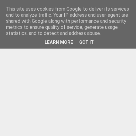
This site uses cookies from Google to deliver its services
and to analyze traffic. Your IP address and user-agent are
shared with Google along with performance and security
metrics to ensure quality of service, generate usage
statistics, and to detect and address abuse.
LEARN MORE
GOT IT