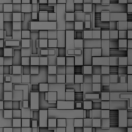
Σ
σ
φ
α
μ
φ
δ
M
Θ
ο
«
δ
ε
M