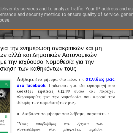
eliver its services and to analyze traffic. Your IP address and u
Ό, τι συμβαίνει γύρω από τη Δημοτική Αστυνομία, την τοπική αυτ
ormance and security metrics to ensure quality of service, gene
buse.
ια την ενημέρωση ανακριτικών και μη
Άργος - Δη
JUL
ν αλλά και Δημοτικών Αστυνομικών
Με σκούτε
29
 με την ισχύουσα Νομοθεσία για την
σκηση των καθηκόντων τους
προσωπικό
αρμοδιότη
Λ
άβαμε
σελίδας μας
ένα μήνυμα στο inbox της
στο facebook
.
Πρόκειται για μία εφαρμογή που
Ξεκινά επίσημα η λειτο
κοστίζει εφάπαξ €12.99
ευρώ και παρέχει
πληροφορίες για την νομοθεσία που αφορά την
Η Δημοτική Αστυνομία σ
άσκηση των αρμοδιοτήτων μας.
καθώς από την 1η Αυγού
επιχειρησιακή λειτουργ
► Διαβάστε το μήνυμα που λάβαμε, παρακάτω :
παρουσία του Δήμου στου
χώρους.
"Προς υποβοήθηση του έργου των
συναδέλφων σας μπορείτε, εφόσον
Η νέα υπηρεσία θα στε