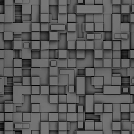
Με την απόφαση αυτή, το ΣτΕ απορρίπτει οριστικά τις
ξιώσεις των δημοσίων υπαλλήλων για επαναφορά των
ώρων, επικυρώνοντας την τρέχουσα κατάσταση παρά τις
ντιδράσεις της ΑΔΕΔΥ
ο ΣτΕ απέρριψε οριστικά την προσφυγή της ΑΔΕΔΥ και ενός
κπαιδευτικού για την επαναφορά των δώρων Χριστουγέννων,
άσχα και θερινής άδειας (13ος και 14ος μισθός) στους
ργαζόμενους του δημόσιου τομέα, κλείνοντας μια μακρά
ιαμάχη δεκαετιών που αφορούσε τις μνημονιακές περικοπές.
Εγγύκλιος ΥΠ.ΕΣ: Προκήρυξη 1Κ/2024 -
EB
Γνωστοποίηση έκδοσης οριστικών αποτελεσμάτων –
4
Παροχή οδηγιών.
 Δείτε/κατεβάστε την πολυαναμενόμενη εγκύκλιο του Υπ.
Με διαρροή 2 μέρες πριν την στάση εργασίας
EB
ενημερώνει το ΣτΕ για την απόρριψη της επαναφοράς
1