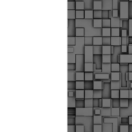
ύς αστυνομικούς, οι οποίοι έχουν
οβλεπόμενη εκπαίδευσή τους και
βουν καθήκοντα.
ιμασίας, ο Δήμος παρέλαβε τρία
 τα οποία θα χρησιμοποιούνται για
καθημερινές μετακινήσεις των
.
Δημοτική Αστυνομία
MAY
Θεσσαλονίκης:
25