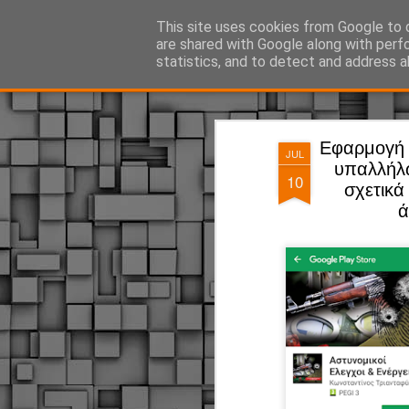
ΔΗΜΟΤΙΚΗ ΑΣΤΥΝΟΜΙΑ, τα νέα!
This site uses cookies from Google to d
are shared with Google along with perf
statistics, and to detect and address a
Magazine
Pages
Εφαρμογή γ
JUL
υπαλλήλω
10
σχετικά
ά