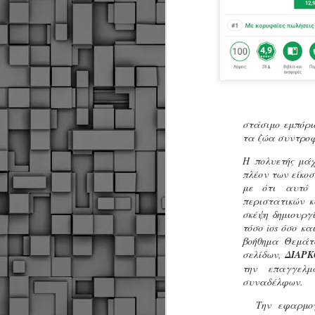
στάσιμο εμπόρι
τα ζώα συντροφ
Η πολυετής μάχ
πλέον των είκοσ
με ότι αυτό 
περιστατικών κ
σκέψη δημιουργ
τόσο ios όσο κ
βοήθημα Θεμάτ
σελίδων,
ΔΙΑΡ
την επαγγελμ
συναδέλφων.
Δήμος Κοζάνης :
JUN
Την εφαρμογή
Αναμνηστικά
7