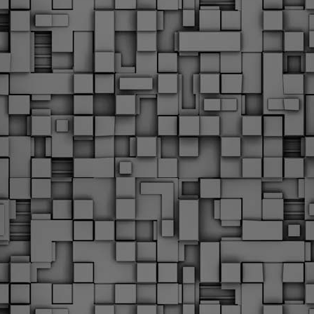
Φωτογραφικό ρεπορτάζ
εγάλες μέρες ζει ο "οργανισμός" της Δημοτικής Αστυνομίας!
α θυμίσουμε ότι κανονικές προσλήψεις στην Δημοτική
στυνομία έχουν να γίνουν από το 2010. Δεκαέξι ολόκληρα
ρόνια! Και βέβαια, ακόμη και με αυτές τις προσλήψεις, δεν
τάνουμε ούτε τα 2/3 των Δημοτικών Αστυνομικών που
πηρετούσαν το 2013 προ της κατάργησης της υπηρεσίας με
πόφαση του σημερινού πρωθυπουργού Κυριάκου Μητσοτάκη. Ας
ναι...
Δημοτική Αστυνομία Θεσσαλονίκης: Διμηνιαίος
AR
απολογισμός ελέγχων τήρησης νομοθεσίας
2
δεσποζόμενων Ζώων συντροφιάς
ον απολογισμό των δράσεων ελέγχου για τα ζώα συντροφιάς
ατά το δίμηνο Ιανουαρίου – Φεβρουαρίου 2026 παρουσιάζει η
ημοτική Αστυνομία Θεσσαλονίκης, με στόχο την προστασία των
ώων και την ομαλή συμβίωση στην πόλη.
ΣτΕ: Οριστική απόρριψη της επαναφοράς του 13ου
EB
και 14ου μισθού για τους δημοσίους υπαλλήλους
18