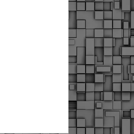
Διοικητικά πρόστιμα
ύψους 11.350€ σε
εργολάβους για
παραβάσεις σε έργα
Ο.Κ.Ω
Η Δημοτική Αστυνομία
Θεσσαλονίκης βεβαίωσε κατά
τις προηγούμενες ημέρες
πρόστιμα για 11 διοικητικές
παραβάσεις που έλαβαν
χώρα κατά τη διάρκεια
εργασιών από εργολαβικά
συνεργεία και οι οποίες
αφορούσαν εκτέλεση
εργασιών χωρίς νόμιμη
σήμανση και στην απόθεση
υλικών – εργαλείων εκτός του
προβλεπόμενου εργοταξίου.