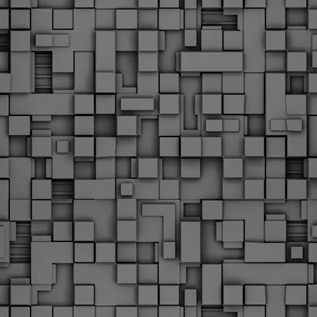
υνεχίζονται οι ορκωμοσίες των νέων Δημοτικών Αστυνομικών
ε δήμους της χώρας. Το Dimastin, αναζητεί σχετικό
ωτογραφικό υλικό στο διαδίκτυο και σας το παρουσιάζει σε
υτή την ανάρτηση. Επίσης, σας καλούμε, αν διαπιστώσετε ότι
ας έχουν "ξεφύγει" ορκωμοσίες, μπορείτε να στέλνετε το
ωτογραφικό τους υλικό στο dimasthes@gmail.gr ώστε να το
ημοσιεύουμε εδώ, άμεσα.
Θεσσαλονίκη: Ορκίστηκαν οι 75 νέοι δημοτικοί
AR
αστυνομικοί – Τι τους ζήτησε ο Αγγελούδης
18
Ενισχύεται το έργο της δημοτικής αστυνομίας στο δήμο
εσσαλονίκης καθώς το πρωί της Τετάρτης 18 Μαρτίου
ρκίστηκαν οι 75 νέοι δημοτικοί αστυνομικοί.
Με αυτούς, σε λίγους μήνες αποκτά ένα ισχυρό σώμα η
ημοτική αστυνομία. Θα είναι πιο κοντά στον πολίτη. Είχα την
υκαιρία να είμαι σήμερα στην ορκωμοσία τους.
Ξεκίνησαν εδώ και μια εβδομάδα οι αφίξεις των
AR
νεοπροσληφθέντων Δημοτικών Αστυνομικών στους
17
δήμους και οι ορκωμοσίες τους - Πλήρες