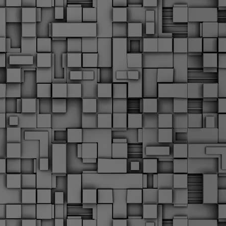
Μ
Ν
Α
χ
φ
υ
α
εί
M
Τ
κ
Δ
ζ
F