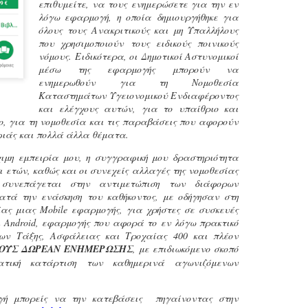
επιθυμείτε, να τους ενημερώσετε για την εν
εκπαιδευμένους δημοτικο
λόγω εφαρμογή, η οποία δημιουργήθηκε για
ήδη ολοκληρώσει την πρ
όλους τους Ανακριτικούς και μη Υπαλλήλους
είναι έτοιμοι να αναλά
που χρησιμοποιούν τους ειδικούς ποινικούς
νόμους. Ειδικότερα, οι Δημοτικοί Αστυνομικοί
Στο πλαίσιο της προετο
μέσω της εφαρμογής μπορούν να
ολοκαίνουργια σκούτερ,
ενημερωθούν για τη Νομοθεσία
τις περιπολίες και τις 
Καταστημάτων Υγειονομικού Ενδιαφέροντος
στελεχών της υπηρεσίας
και ελέγχους αυτών, για το υπαίθριο και
ο, για τη νομοθεσία και τις παραβάσεις που αφορούν
ιάς και πολλά άλλα θέματα.
ιμη εμπειρία μου, η συγγραφική μου δραστηριότητα
ι ετών, καθώς και οι συνεχείς αλλαγές της νομοθεσίας
συνεπάγεται στην αντιμετώπιση των διάφορων
ατά την ενάσκηση του καθήκοντος, με οδήγησαν στη
ίας μιας Mobile εφαρμογής, για χρήστες σε συσκευές
αι Android, εφαρμογής που αφορά το εν λόγω πρακτικό
ων Τάξης, Ασφάλειας και Τροχαίας 400 και πλέον
ΚΟΥΣ ΔΩΡΕΑΝ ΕΝΗΜΕΡΩΣΗΣ
, με επιδιωκόμενο σκοπό
ατική κατάρτιση των καθημερινά αγωνιζόμενων
Απολογισμός των
Δημοτική Αστυνομία
JUN
JUN
 μπορείς να την κατεβάσεις πηγαίνοντας στην
ελέγχων σε ιδιοκτήτες
Θεσσαλονίκης: Ένταση
4
4