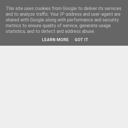
This site uses cookies from Google to deliver its services
and to analyze traffic. Your IP address and user-agent are
shared with Google along with performance and security
metrics to ensure quality of service, generate usage
statistics, and to detect and address abuse.
LEARN MORE
GOT IT