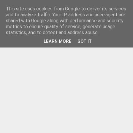
This site uses cookies from Google to deliver its services
and to analyze traffic. Your IP address and user-agent are
shared with Google along with performance and security
metrics to ensure quality of service, generate usage
statistics, and to detect and address abuse.
LEARN MORE
GOT IT